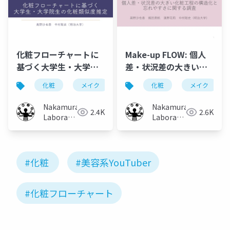
化粧フローチャートに
Make-up FLOW: 個人
基づく大学生・大学院
差・状況差の大きい化
生の化粧類似度推定
粧工程の構造化と忘れ
化粧
メイク
フローチャート
化粧
メイク
化粧工程
やすさに関する調査
Nakamura
Nakamura
2.4K
2.6K
Laboratory
Laboratory
(Meiji
(Meiji
University)
University)
#化粧
#美容系YouTuber
#化粧フローチャート