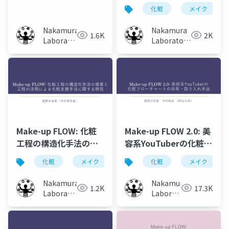
手法の再検証と左右対
築とその特徴分析
化粧
メイク
称性の定量的評価
Nakamura
Nakamura
1.6K
2K
Laboratory
Laboratory
(Meiji
(Meiji
University)
University)
Make-up FLOW: 化粧
Make-up FLOW 2.0: 美
工程の構造化手法の提
容系YouTuberの化粧フ
案と工程の活用による
ローチャートの共有・
化粧
メイク
化粧工程
化粧
フローチャート
メイク
化粧支援手法に関する
取り入れ手法
研究
Nakamura
Nakamura
1.2K
17.3K
Laboratory
Laboratory
(Meiji
(Meiji
University)
University)