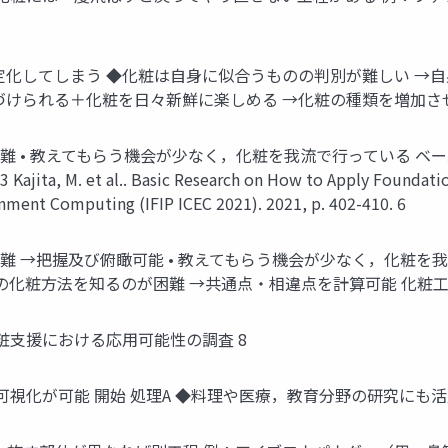
定化してしまう ◆化粧は自身に似合うものの判別が難しい →
づけられる＋化粧を日々新鮮に楽しめる →化粧の種類を増加させ
 • 教えてもらう機会が少なく，化粧を我流で行っている ベースメ
M. et al.. Basic Research on How to Apply Foundation 
nment Computing (IFIP ICEC 2021). 2021, p. 402-410. 6
困難 →把握及び俯瞰可能 • 教えてもらう機会が少なく，化粧
有可能 • 他者の化粧方法を知るのが困難 →共通点・相違点を計算可能 化粧
粧支援における応用可能性の調査 8
化が可能 開始 処理A ◆料理や医療，教育分野の研究にも活用 条件1