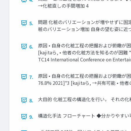
→化粧直しの手間増加 4
問題 化粧のバリエーションが増やせずに固
5.
粧のバリエーション増加 自身の望む姿に近
原因 • 自身の化粧工程の把握および俯瞰が困難
6.
[kajitaら, • 他者の化粧方法を知るのが困難 *3 Kajita, 
TC14 International Conference on Entertai
原因 • 自身の化粧工程の把握および俯瞰が
7.
76.8% 2021]*3 [kajitaら, →共
大目的 化粧工程の構造化を行い， それの化
8.
構造化手法 フローチャート ◆分かりやすい可視
9.