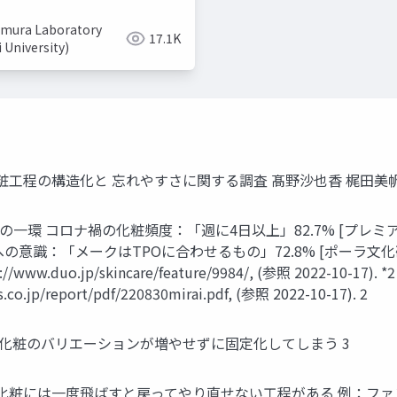
mura Laboratory
17.1K
i University)
きい化粧工程の構造化と 忘れやすさに関する調査 髙野沙也香 梶田美
一環 コロナ禍の化粧頻度：「週に4日以上」82.7% [プレミアアン
：「メークはTPOに合わせるもの」72.8% [ポーラ文化研究所, 
.duo.jp/skincare/feature/9984/, (参照 2022-10-
.co.jp/report/pdf/220830mirai.pdf, (参照 2022-10-17). 2
• 化粧のバリエーションが増やせずに固定化してしまう 3
化粧には一度飛ばすと戻ってやり直せない工程がある 例：ファ