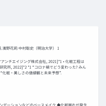
帆 濱野花莉 中村聡史（明治大学） 1
チエイジング株式会社, 2021]*1 • 化粧工程は
2022]*2 *1 “コロナ禍でどう変わった? みん
17). *2 “化粧・美しさの価値観と未来予想”.
ンデーションなどのベースメイク ◆化粧崩れが発生