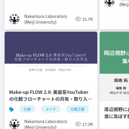
(Meij
Nakamura Laboratory
31.7K
(Meiji University)
Make-up FLOW 2.0: 美容系YouTuber
の化粧フローチャートの共有・取り入れ
手法
周辺視野に
化粧
メイク
化粧工程
フローチャート
度に及ぼす
Nakamura Laboratory
17.3K
(Meiji University)