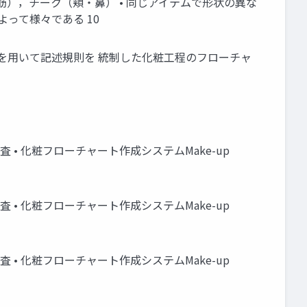
筋），チーク（頬・鼻） • 同じアイテムで形状の異な
って様々である 10
スを用いて記述規則を 統制した化粧工程のフローチャ
• 化粧フローチャート作成システムMake-up
• 化粧フローチャート作成システムMake-up
• 化粧フローチャート作成システムMake-up