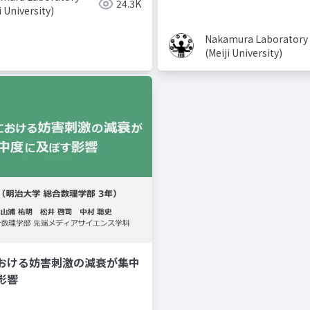
24.3K
i University)
Nakamura Laboratory
(Meiji University)
おける妨害刺激の減衰が集中
美容系youtuber
取り入れ
影響