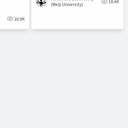
18.4K
(Meiji University)
20.9K