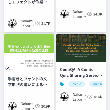
しエフェクトが作業時
の集中力に及ぼす影響
Nakamura
の調査
24.3K
Laboratory
Nakamura
(Meiji
31.7K
Laboratory
University)
(Meiji
University)
ComiQA: A Comic
Quiz Sharing Service
手書きとフォントの文
that Helps Users to
字形状の違いによる記
comic
manga
Recollect the
憶効果の比較
Content of Previous
Nakamura
18.4K
Volumes
Laboratory
Nakamura
(Meiji
20.9K
Laboratory
University)