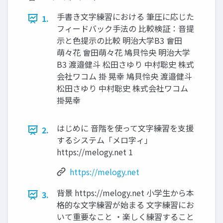
手書き文字練習における 筆圧に応じた
1.
フィードバック手法の 比較検証：音提
示と色提示の比較 明治大学B3 會田
萌々花 會田萌々花 鳩貝怜央 明治大学
B3 渡邉健斗 松田さゆり 中村聡史 株式
会社ワコム 掛 晃幸 鳩貝怜央 渡邉健斗
松田さゆり 中村聡史 株式会社ワコム
掛晃幸
はじめに 音階を使って文字練習を支援
2.
するシステム「メロ字ィ」
https://melogy.net 1
https://melogy.net
背景 https://melogy.net 小学生から本
3.
格的な文字練習が始まる 文字練習にお
いて重要なこと ・楽しく練習すること