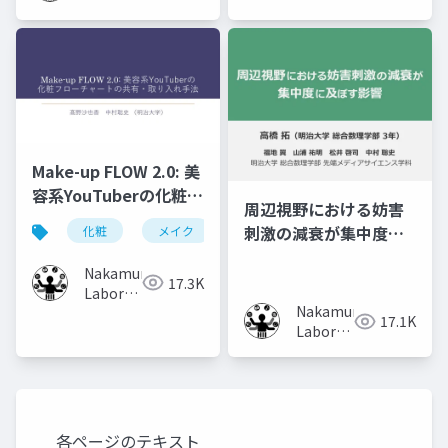
(Meiji
University)
Make-up FLOW 2.0: 美
容系YouTuberの化粧フ
周辺視野における妨害
ローチャートの共有・
刺激の減衰が集中度に
化粧
メイク
化粧工程
フローチャート
取り入れ手法
及ぼす影響
Nakamura
17.3K
Laboratory
Nakamura
(Meiji
17.1K
Laboratory
University)
(Meiji
University)
各ページのテキスト