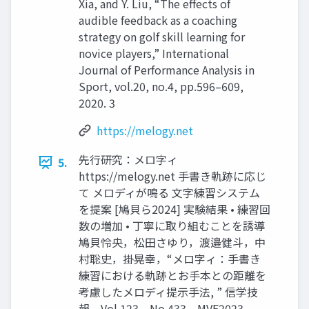
Xia, and Y. Liu, “The effects of
audible feedback as a coaching
strategy on golf skill learning for
novice players,” International
Journal of Performance Analysis in
Sport, vol.20, no.4, pp.596–609,
2020. 3
https://melogy.net
先行研究：メロ字ィ
5.
https://melogy.net 手書き軌跡に応じ
て メロディが鳴る 文字練習システム
を提案 [鳩貝ら2024] 実験結果 • 練習回
数の増加 • 丁寧に取り組むことを誘導
鳩貝怜央，松田さゆり，渡邉健斗，中
村聡史，掛晃幸，“メロ字ィ：手書き
練習における軌跡とお手本との距離を
考慮したメロディ提示手法, ” 信学技
報，Vol.123，No.433，MVE2023-