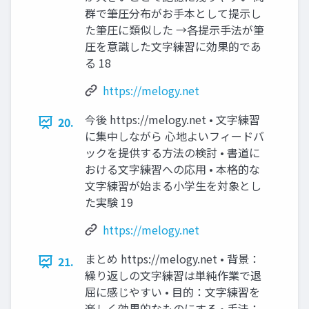
群で筆圧分布がお手本として提示し
た筆圧に類似した →各提示手法が筆
圧を意識した文字練習に効果的であ
る 18
https://melogy.net
今後 https://melogy.net • 文字練習
20.
に集中しながら 心地よいフィードバ
ックを提供する方法の検討 • 書道に
おける文字練習への応用 • 本格的な
文字練習が始まる小学生を対象とし
た実験 19
https://melogy.net
まとめ https://melogy.net • 背景：
21.
繰り返しの文字練習は単純作業で退
屈に感じやすい • 目的：文字練習を
楽しく効果的なものにする • 手法：