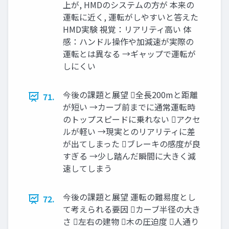
上が, HMDのシステムの方が 本来の
運転に近く, 運転がしやすいと答えた
HMD実験 視覚：リアリティ高い 体
感：ハンドル操作や加減速が実際の
運転とは異なる →ギャップで運転が
しにくい
今後の課題と展望 全長200mと距離
71.
が短い →カーブ前までに通常運転時
のトップスピードに乗れない アクセ
ルが軽い →現実とのリアリティに差
が出てしまった ブレーキの感度が良
すぎる →少し踏んだ瞬間に大きく減
速してしまう
今後の課題と展望 運転の難易度とし
72.
て考えられる要因 カーブ半径の大き
さ 左右の建物 木の圧迫度 人通り