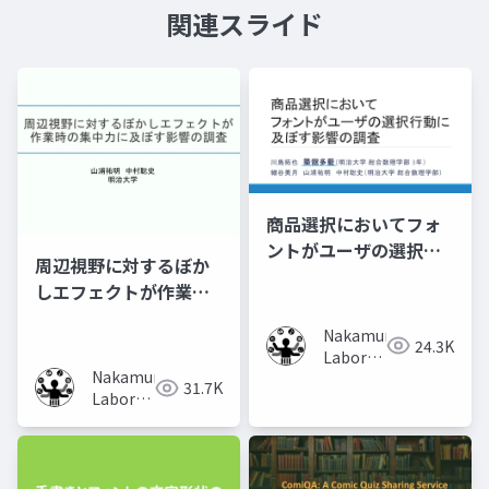
関連スライド
商品選択においてフォ
ントがユーザの選択行
周辺視野に対するぼか
動に及ぼす影響の調査
しエフェクトが作業時
の集中力に及ぼす影響
Nakamura
の調査
24.3K
Laboratory
Nakamura
(Meiji
31.7K
Laboratory
University)
(Meiji
University)