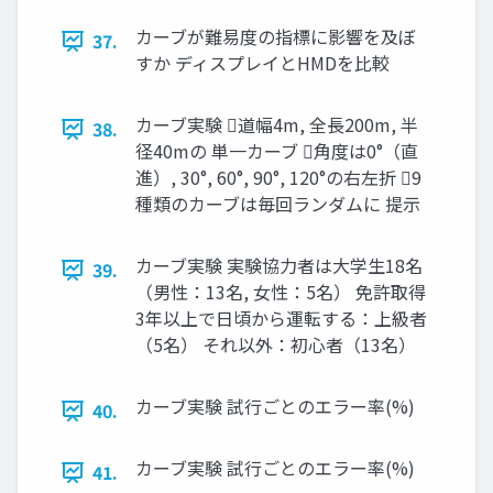
カーブが難易度の指標に影響を及ぼ
37.
すか ディスプレイとHMDを比較
カーブ実験 道幅4m, 全長200m, 半
38.
径40mの 単一カーブ 角度は0°（直
進）, 30°, 60°, 90°, 120°の右左折 9
種類のカーブは毎回ランダムに 提示
カーブ実験 実験協力者は大学生18名
39.
（男性：13名, 女性：5名） 免許取得
3年以上で日頃から運転する：上級者
（5名） それ以外：初心者（13名）
カーブ実験 試行ごとのエラー率(%)
40.
カーブ実験 試行ごとのエラー率(%)
41.