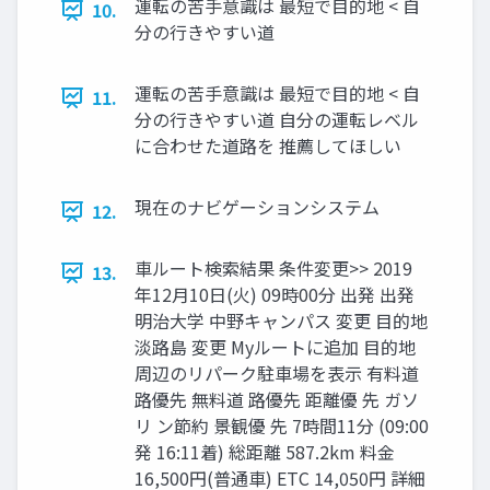
運転の苦手意識は 最短で目的地 < 自
10.
分の行きやすい道
運転の苦手意識は 最短で目的地 < 自
11.
分の行きやすい道 自分の運転レベル
に合わせた道路を 推薦してほしい
現在のナビゲーションシステム
12.
車ルート検索結果 条件変更>> 2019
13.
年12月10日(火) 09時00分 出発 出発
明治大学 中野キャンパス 変更 目的地
淡路島 変更 Myルートに追加 目的地
周辺のリパーク駐車場を表示 有料道
路優先 無料道 路優先 距離優 先 ガソ
リ ン節約 景観優 先 7時間11分 (09:00
発 16:11着) 総距離 587.2km 料金
16,500円(普通車) ETC 14,050円 詳細