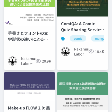
ComiQA: A Comic
Quiz Sharing Service
手書きとフォントの文
that Helps Users to
字形状の違いによる記
comic
manga
Recollect the
憶効果の比較
Content of Previous
Nakamura
18.4K
Volumes
Laboratory
Nakamura
(Meiji
20.9K
Laboratory
University)
(Meiji
University)
Make-up FLOW 2.0: 美