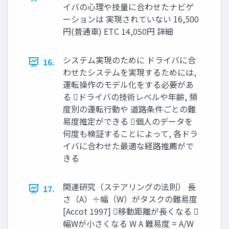
イバの心理や技量に合わせたナビゲ
ーションは 実現されていない 16,500
円(普通車) ETC 14,050円 詳細
システム実現のために ドライバに合
16.
わせたシステムを実現するためには,
運転操作のモデル化をする必要があ
る ドライバの技術レベルや年齢, 頻
度別の運転行動や 道路条件ごとの難
易度推定ができる 個人のデータを
何度も検証することによって, 各ドラ
イバに合わせた最適な経路推薦がで
きる
関連研究（ステアリングの法則） 長
17.
さ（A）÷幅（W）がタスクの難易度
[Accot 1997] 移動距離が長くなる 
幅Wが小さくなる W A 難易度 = A/W