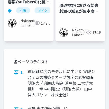
容系YouTuberの化粧フ
周辺視野における妨害
ローチャートの共有・
刺激の減衰が集中度に
化粧
メイク
化粧工程
フローチャート
取り入れ手法
及ぼす影響
Nakamura
17.3K
Laboratory
Nakamura
(Meiji
17.1K
Laboratory
University)
(Meiji
University)
各ページのテキスト
運転難易度のモデル化に向けた 実験シ
1.
ステムの構築とカーブ角度の影響調査
明治大学 船崎友稀奈 瀬戸徳 二宮洸太
樋川一幸 中村聡史（明治大学） 山中
祥太（ヤフー株式会社）
背景 車の運転が難しい