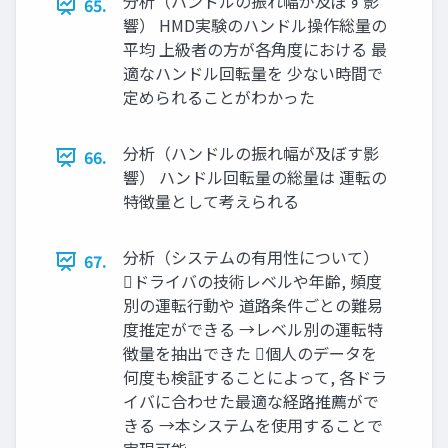
分析（ハンドルの振れ幅が及ぼす影
65.
響） HMD実験のハンドル操作総量の
平均 上級者の方が各角度における 最
適なハンドル回転量を 少ない時間で
定められることがわかった
分析（ハンドルの振れ幅が及ぼす影
66.
響） ハンドル回転量の総量は 運転の
特徴量として考えられる
分析（システムの有用性について）
67.
ドライバの技術レベルや年齢, 頻度
別の運転行動や 道路条件ごとの難易
度推定ができる →レベル別の運転特
徴量を抽出できた 個人のデータを
何度も検証することによって, 各ドラ
イバに合わせた最適な経路推薦がで
きる →本システムを使用することで