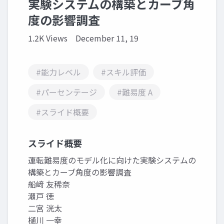
実験システムの構築とカーブ角
度の影響調査
1.2K Views
December 11, 19
#能力レベル
#スキル評価
#パーセンテージ
#難易度 A
#スライド概要
スライド概要
運転難易度のモデル化に向けた実験システムの
構築とカーブ角度の影響調査
船﨑 友稀奈
瀬戸 徳
二宮 洸太
樋川 一幸