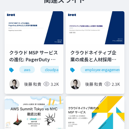
クラウド MSP サービス
クラウドネイティブ企
の進化: PagerDuty を
業の成長と人材採用・
中心とした次世代監視
育成戦略 / Developer
aws
cloudpack
iret
employee engagement
google cloud
基盤
eXperience Day
後藤 和貴
3.2K
後藤 和貴
2.3K