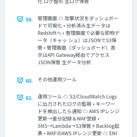
化 ログ整形 生ログ保管
管理画面 ☁ 攻撃状況をダッシュボー
59.
ドで可視化 • 分析済み生データは
Redshiftへ • 管理画面で必要な即時デ
ータ（キャッ シュ）はJSONでS3保
管 • 管理画面（ダッシュボード）表
示はAPI Gateway経由でアクセス
JSON保管 生データ分析
その他運用ツール
60.
運用ツール ☁ S3/CloudWatch Logs
61.
に出力されたログの監視 • キーワー
ドを検出したら通知 ☁ AWS IPレンジ
更新→差分記録＆WAF登録 •
SNS→Lambda→S3保管＋Backlog起
票 • WAFのAWS IPレンジ更新 ☁ ENI