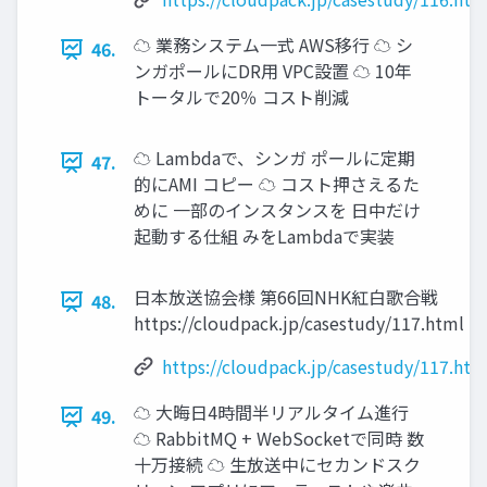
☁ 業務システム一式 AWS移行 ☁ シ
46.
ンガポールにDR用 VPC設置 ☁ 10年
トータルで20％ コスト削減
☁ Lambdaで、シンガ ポールに定期
47.
的にAMI コピー ☁ コスト押さえるた
めに 一部のインスタンスを 日中だけ
起動する仕組 みをLambdaで実装
日本放送協会様 第66回NHK紅白歌合戦
48.
https://cloudpack.jp/casestudy/117.html
https://cloudpack.jp/casestudy/117.htm
☁ 大晦日4時間半リアルタイム進行
49.
☁ RabbitMQ + WebSocketで同時 数
十万接続 ☁ 生放送中にセカンドスク