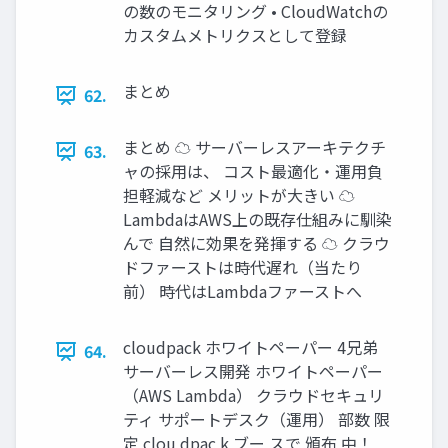
の数のモニタリング • CloudWatchの
カスタムメトリクスとして登録
まとめ
62.
まとめ ☁ サーバーレスアーキテクチ
63.
ャの採用は、 コスト最適化・運用負
担軽減など メリットが大きい ☁
LambdaはAWS上の既存仕組みに馴染
んで 自然に効果を発揮する ☁ クラウ
ドファーストは時代遅れ（当たり
前） 時代はLambdaファーストへ
cloudpack ホワイトペーパー 4兄弟
64.
サーバーレス開発 ホワイトペーパー
（AWS Lambda） クラウドセキュリ
ティ サポートデスク（運用） 部数 限
定 clou dpac k ブー スで 頒布 中！