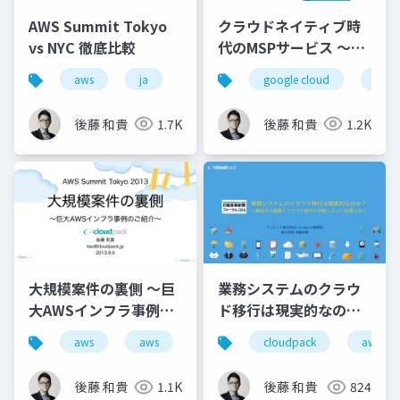
AWS Summit Tokyo
クラウドネイティブ時
vs NYC 徹底比較
代のMSPサービス 〜24
時間 365 日体制の 監
aws
ja
google cloud
msp
視・運用サービスの実
情〜
後藤 和貴
1.7K
後藤 和貴
1.2K
大規模案件の裏側 ～巨
業務システムのクラウ
大AWSインフラ事例の
ド移行は現実的なの
ご紹介～
か？ 〜事例から紐解く
aws
aws
cloudpack
aws
クラウド時代の失敗し
ないIT投資とは〜
後藤 和貴
1.1K
後藤 和貴
824