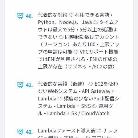
代表的な制約 ☁ 利用できる言語 •
40.
Python、Node.js、Java ☁ タイムア
ウトは最大で5分 • 5分以上の処理は
できない ☁ 同時起動数はアカウント
（リージョン）あたり100 • 上限アッ
プの申請は可能 ☁ VPCサポート機能
ではENIが利用される • ENIの作成の
上限が存在（サブネット/EC2の数）
代表的な実績（後述） ☁ EC2を使わ
41.
ないWebシステム • API Gateway +
Lambda ☁ 頻度の少ないPush配信シ
ステム • Lambda + SNS ☁ 運用ツー
ル • Lambda + S3 / CloudWatch
Lambdaファースト導入後 ☁ ナレッ
42.
ジ = 制約 + 実績 + … ☁ アプリケー