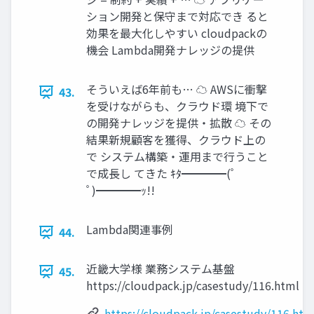
ション開発と保守まで対応でき ると
効果を最大化しやすい cloudpackの
機会 Lambda開発ナレッジの提供
そういえば6年前も… ☁ AWSに衝撃
43.
を受けながらも、クラウド環 境下で
の開発ナレッジを提供・拡散 ☁ その
結果新規顧客を獲得、クラウド上の
で システム構築・運用まで行うこと
で成長し てきた ｷﾀ━━━━(ﾟ
ﾟ)━━━━ｯ!!
Lambda関連事例
44.
近畿大学様 業務システム基盤
45.
https://cloudpack.jp/casestudy/116.html
https://cloudpack.jp/casestudy/116.htm