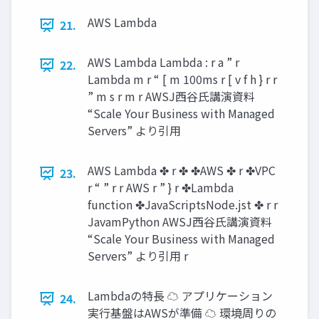
AWS Lambda
21.
AWS Lambda Lambda : r a ” r
22.
Lambda m r “ [ m 100ms r [ v f h } r r
” m s r m r AWSJ西谷氏講演資料
“Scale Your Business with Managed
Servers” より引用
AWS Lambda ✤ r ✤ ✤AWS ✤ r ✤VPC
23.
r “ ” r r AWS r ” } r ✤Lambda
function ✤JavaScriptsNode.jst ✤ r r
JavamPython AWSJ西谷氏講演資料
“Scale Your Business with Managed
Servers” より引用 r
Lambdaの特長 ☁ アプリケーション
24.
実行基盤はAWSが準備 ☁ 環境周りの