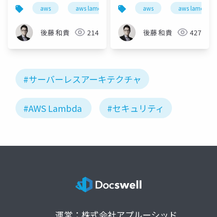
ーキテクチャの衝撃！
ャの衝撃！ 〜開発・運
aws
aws lamdba
serverless
aws
aws lamdba
〜開発・運用・セキュ
用・セキュリティ・コ
リティ・コストがどう
ストがどう変わる？〜
後藤 和貴
214
後藤 和貴
427
変わる？〜
#サーバーレスアーキテクチャ
#AWS Lambda
#セキュリティ
運営：株式会社アプルーシッド