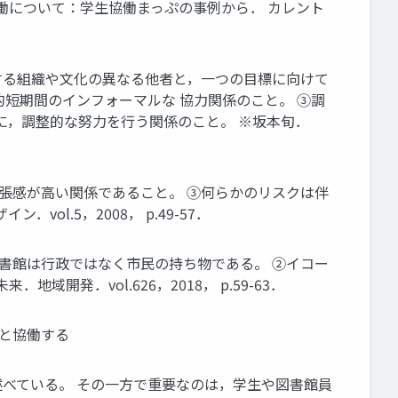
働について：学生協働まっぷの事例から． カレント
らが属する組織や文化の異なる他者と，一つの目標に向けて
較的短期間のインフォーマルな 協力関係のこと。 ③調
ために，調整的な努力を行う関係のこと。 ※坂本旬．
緊張感が高い関係であること。 ③何らかのリスクは伴
l.5，2008， p.49-57．
図書館は行政ではなく市民の持ち物である。 ②イコー
発．vol.626，2018， p.59-63．
生と協働する
述べている。 その一方で重要なのは，学生や図書館員