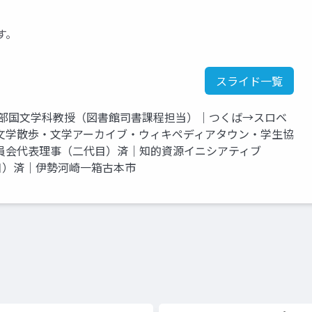
す。
スライド一覧
学部国文学科教授（図書館司書課程担当）｜つくば→スロベ
文学散歩・文学アーカイブ・ウィキペディアタウン・学生協
員会代表理事（二代目）済｜知的資源イニシアティブ
長（三代目）済｜伊勢河崎一箱古本市