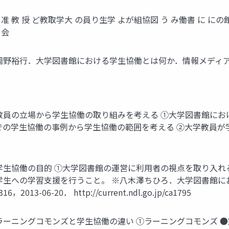
 科 准 教 授 ど教取学大 の員り生学 よが組協図 う み働書 に にの館 関 
 会
行．大学図書館における学生協働とは何か．情報メディア研究． vol.
教員の立場から学生協働の取り組みを考える ①大学図書館にお
での学生協働の事例から学生協働の範囲を考える ②大学教員が
学生協働の目的 ①大学図書館の運営に利用者の視点を取り入れ
学生への学習支援を行うこと。 ※八木澤ちひろ．大学図書館
06-20． http://current.ndl.go.jp/ca1795
ラーニングコモンズと学生協働の違い ①ラーニングコモンズ 