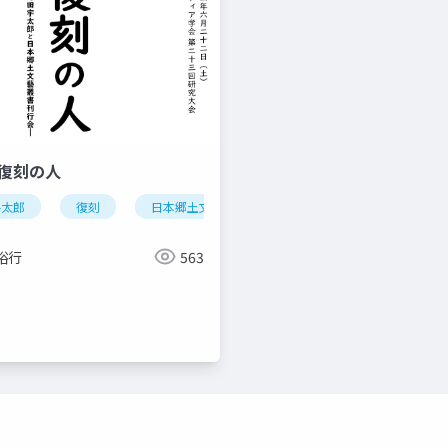
2_復刻の人
宇太郎
復刻
日本郷土文藝叢書刊行会
日本近代文学館
裕行
563