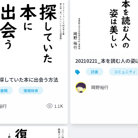
20210221_本を読む人の
読書
コミュニティ
16_探していた本に出会う方法
岡野裕行
図書館
情報検索
裕行
1.1K