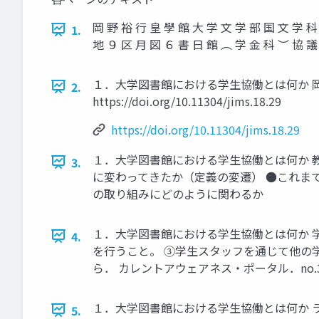
岡 野 裕 行 皇 學 館 大 学 文 学 部 国 文 学
1.
地 ９ 区 月 図 ６ 書 日 館 ︵ 学 金 科 ︶ 協 議
１．大学図書館における学生協働とは何か 岡野裕
2.
https://doi.org/10.11304/jims.18.29
https://doi.org/10.11304/jims.18.29
１．大学図書館における学生協働とは何か 
3.
に変わってきたか（定義の変遷） ●これま
の取り組みにどのように関わるか
１．大学図書館における学生協働とは何か 
4.
を行うこと。 ③学生スタッフを通じて他の
ら． カレントアウェアネス・ポータル．no.316，2013-
１．大学図書館における学生協働とは何か 
5.