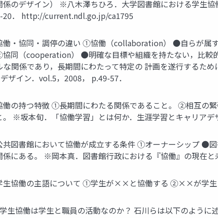
関係のデザイン） ※八木澤ちひろ．大学図書館における学生協
tp://current.ndl.go.jp/ca1795
・協同・調停の違い ①協働（collaboration） ●自
同（cooperation） ●明確な目標や組織を持たない，比
フォーマルな関係であり，長期間にわたって特定の 計画を遂行する
．vol.5，2008， p.49-57．
協働の持つ特徴 ①長期間にわたる関係であること。 ②相互の
※坂本旬．「協働学習」とは何か．生涯学習とキャリアデザイン．vo
公共図書館において協働が成立する条件 ①オーナーシップ ●
ある。 ※岡本真．図書館行政における『協働』の現在と未来．地域開
学生協働の主語について ①学生が××と協働する ②××が学
 学生協働は学生と職員の活動なのか？ 石川らは以下のように