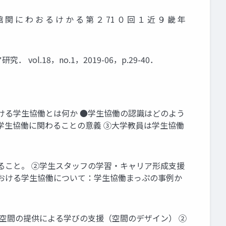
に わ お る け か る 第 ２ 71 ０ 回 １ 近 ９ 畿 年
18，no.1，2019-06，p.29-40．
ける学生協働とは何か ●学生協働の認識はどのよう
学生協働に関わることの意義 ③大学教員は学生協働
ること。 ②学生スタッフの学習・キャリア形成支援
における学生協働について：学生協働まっぷの事例か
●空間の提供による学びの支援（空間のデザイン） ②