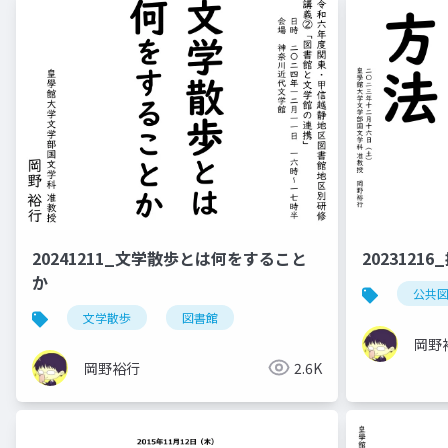
20241211_文学散歩とは何をすること
202312
か
公共
文学散歩
図書館
岡野
岡野裕行
2.6K