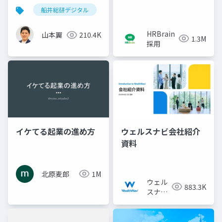
船井総研デジタル
採用ピッチ資料
会社紹介
HRBrain
山本翼
210.4K
1.3M
採用
イケてる起業の進め方
ウェルスナビ会社紹介
資料
北原麦郎
1M
ウェル
883.3K
スナビ
株式会
社