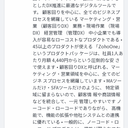
としたDX推進に最適なデジタルツールで
す。 顧客回りを中心に、全てのビジネスプ
ロセスを網羅している マーケティング・営
業 （顧客回りDX） 業務・現場作業 （現場
DX） 経営管理 （管理DX） 中小企業でも導
入が容易なローコストなプロダクトである •
45以上のプロダクトが使える 「ZohoOne」
というプロダクトパッ ケージは、社員1人あ
たり月額 4,440円からという圧倒的な安 さ
で使えます • 顧客回りDXと呼ばれる、マー
ケティン グ・営業領域を中心に、全てのビ
ジネ スプロセスを網羅しています • MAツー
ルだけ・SFAツールだけのように、 特定領
域に留まらないので、顧客情 報や商談情報
などを統合して、一元 管理しやすいです ノ
ーコード・ローコードでありながら、 高機
能で、機能の拡張や他社システムとの連携
に優れている • 一般的に、ノーコード・ロ