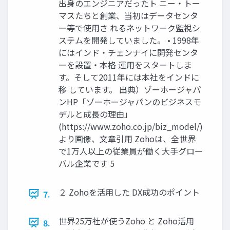
出身のエンジニアだったト ニー・トー
マスたちと創業、当初はデータセンタ
ー等で使用さ れるネットワーク監視シ
ステムを開発していました。 • 1998年
にはインド・チェンナイに開発センタ
ーを設置・本格 運用をスタートしま
す。そして2011年には本社をインドに
移 しています。 出典）ゾーホージャパ
ンHP「ゾーホージャパンのビジネスモ
デルと成長の理由」
(https://www.zoho.co.jp/biz_model/)
より画像、文章引用 Zohoは、全世界
で1万人以上の従業員が働く大手グロー
バル企業です 5
２ Zohoを活用した DX成功のポイント
7.
世界25万社が使うZoho と Zoho活用
8.