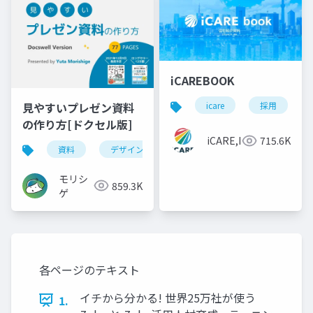
iCAREBOOK
見やすいプレゼン資料
icare
採用
の作り方[ドクセル版]
iCARE,Inc
715.6K
資料
デザイン
資料作成
powerpoint
モリシ
859.3K
ゲ
各ページのテキスト
イチから分かる! 世界25万社が使う
1.