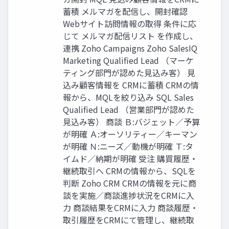
蓄積 メルマガを配信し、開封確認
Webサイト訪問情報の取得 条件に応
じて メルマガ配信リスト を作成し、
連携 Zoho Campaigns Zoho SalesIQ
Marketing Qualified Lead （マーケ
ティング部門が認めた見込み客） 見
込み顧客情報を CRMに蓄積 CRMの情
報から、MQLを絞り込み SQL Sales
Qualified Lead （営業部門が認めた
見込み客） 商談 Ｂ:バジェット／予算
が明確 Ａ:オーソリティー／キーマン
が明確 Ｎ:ニーズ／動機が明確 Ｔ:タ
イムド／納期が明確 受注 購買履歴・
継続取引へ CRMの情報から、SQLを
判断 Zoho CRM CRMの情報を元に商
談を実施／商談進捗状況をCRMに入
力 商談結果をCRMに入力 商談履歴・
取引履歴をCRMにて管理し、継続取