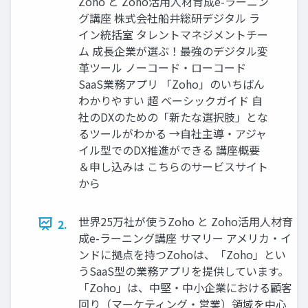
Zoho と Zoho活用人材育成e-ラーニン
グ講座 株式会社船井総研デジタル ラ
イン統括室 タレントマネジメントチー
ム 成長企業が選ぶ！最強のデジタル変
革ツール ノーコード・ローコード
SaaS業務アプリ 「Zoho」のいちばん
わかりやすい 超 ベーシックガイド 自
社のDXのための「新たな選択肢」とな
るツールがわかる →自社主導・アジャ
イル型でのDX推進ができる 講座概要
＆申し込みは こちらのサービスサイト
から
世界25万社が使うZoho と Zoho活用人材育
2.
成e-ラーニング講座 サマリー アメリカ・イ
ンドに拠点を持つZohoは、「Zoho」とい
うSaaS型の業務アプリを提供しています。
「Zoho」は、中堅・中小企業における顧客
回り（マーケティング・営業）領域を中心