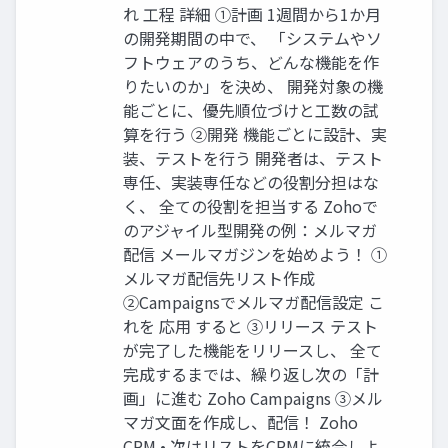
れ 工程 詳細 ➀計画 1週間から1か月
の開発期間の中で、 「システムやソ
フトウェアのうち、どんな機能を作
りたいのか」を決め、 開発対象の機
能ごとに、優先順位づけと工数の試
算を行う ➁開発 機能ごとに設計、実
装、テストを行う 開発者は、テスト
専任、実装専任などの役割分担はな
く、 全ての役割を担当する Zohoで
のアジャイル型開発の例：メルマガ
配信 メールマガジンを始めよう！ ①
メルマガ配信先リスト作成
②Campaignsでメルマガ配信設定 こ
れを 応用 すると ③リリース テスト
が完了した機能をリリースし、 全て
完成するまでは、繰り返し次の「計
画」に進む Zoho Campaigns ③メル
マガ文面を作成し、配信！ Zoho
CRM • 次はリストをCRMに統合しよ