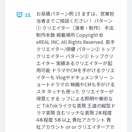
お見積パターン例 15 まずは、営業担
15.
当者までご相談ください！ パターン
① クリエイター（演者・制作） 手法
制作本数 掲載場所 Copyright ©
eREAL INC. All Rights Reserved. 若手
クリエイター/俳優 パターン② トップ
クリエイター パターン③ トップクリ
エイター 実績あるクリエイターが起
用可能 ドラマやCMを手がけるクリエ
イターも Vlogやドキュメンタリー シ
ョートドラマの 映画やCMも手がける
スタ タッチも使った クリエイターが
得意とする ッフによる照明や美術な
ど TikTokライクな表現 王道の縦型ド
ラマ表現 含むリッチな表現 2本程度
4本程度 5本以上 貴社アカウント 貴
社アカウント or or クリエイターアカ