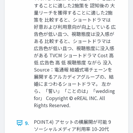
することに適した2施策を 認知後の 大
量リーチを獲得することに適した2施
策を 比較すると、ショートドラマは
好意および利用意向が向上している 広
告色が低い且つ、視聴態度は没入感が
ある 比較すると、ショートドラマは
広告色が低い且つ、視聴態度に没入感
がある TVCM ショートドラマ Cost 高
低 広告色 高 低 視聴態度 ながら 没入
Source：電通報 結婚式場チェーンを
展開するアルカディアグループの、結
婚にまつわるショートドラマ。 左か
ら、「誓い」「ことのは」「wedding
for」 Copyright © eREAL INC. All
Rights Reserved.
POINT.4) アセットの横展開が可能 9
9.
ソーシャルメディア利用率 10-20代