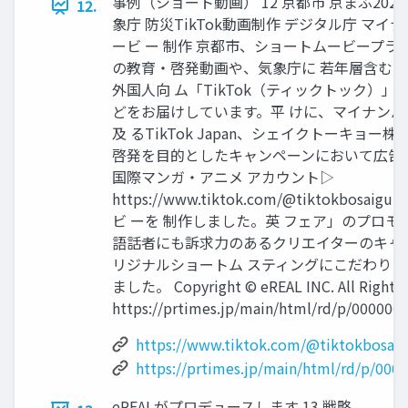
事例（ショート動画） 12 京都市 京まふ202
12.
象庁 防災TikTok動画制作 デジタル庁 マ
ービ ー 制作 京都市、ショートムービープラ
の教育・啓発動画や、気象庁に 若年層含む
外国人向 ム「TikTok（ティックトック）」を
どをお届けしています。平 けに、マイナンバー
及 るTikTok Japan、シェイクトーキョー株
啓発を目的としたキャンペーンにおいて広告
国際マンガ・アニメ アカウント▷
https://www.tiktok.com/@tiktokbosa
ビ ーを 制作しました。英 フェア」のプロ
語話者にも訴求力のあるクリエイターのキャ
リジナルショートム スティングにこだわりま
ました。 Copyright © eREAL INC. All Righ
https://prtimes.jp/main/html/rd/p/000000
https://www.tiktok.com/@tiktokbosaig
https://prtimes.jp/main/html/rd/p/00
eREALがプロデュースします 13 戦略