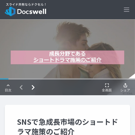
Ope
SNSで急成長市場のショートド
ラマ施策のご紹介