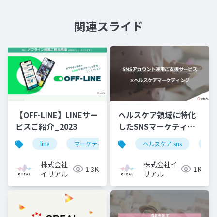
関連スライド
【OFF-LINE】LINEサー
ヘルスケア領域に特化
ビスご紹介_2023
したSNSマーケティン
グ運用支援
line
マーケティング
offline
ヘルスケア sns
販促
薬機
株式会社
株式会社イ
1.3K
1K
イリアル
リアル