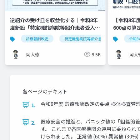
逆紹介の受け皿を収益化する｜令和8年
【令和8年
度新設「特定機能病院等紹介患者受入加
600点の
算」完全実践ガイド
診療報酬改定
特定機能病院等紹介患者受入加算
令和8
岡大徳
9.5K
岡大
各ページのテキスト
令和8年度 診療報酬改定の要点 検体検査
1.
医療安全の推進と、パニック値の「組織的管
2.
す。 これまで各医療機関の運用に委ねられ
けられました。 正常値 (60%) 異常値 (30%