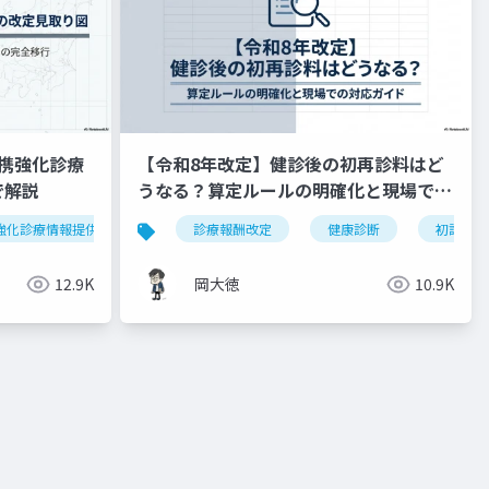
携強化診療
【令和8年改定】健診後の初再診料はど
で解説
うなる？算定ルールの明確化と現場での
対応ガイド
強化診療情報提供料
令和8年度
診療報酬改定
外来機能分化
健康診断
かかりつけ
初診料
12.9K
岡大徳
10.9K