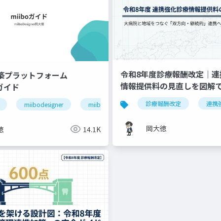
令和8年度診療報酬改定｜連
構築プラットフォーム
情報提供料の見直しを図解
」ガイド
退院支援
ケアマネジャー連携
医療介護連携
診療報酬改定
連携
miibodesigner
miiboガイド
miiboマニュアル
岡大徳
徳
14.1K