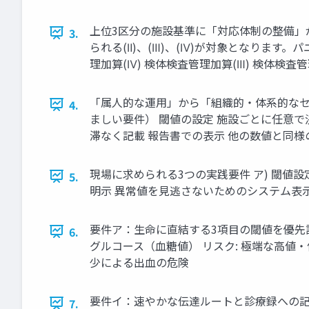
上位3区分の施設基準に「対応体制の整備」
3.
られる(Ⅱ)、(Ⅲ)、(Ⅳ)が対象となりま
理加算(Ⅳ) 検体検査管理加算(Ⅲ) 検体検査管
「属人的な運用」から「組織的・体系的なセー
4.
ましい要件） 閾値の設定 施設ごとに任意で
滞なく記載 報告書での表示 他の数値と同
現場に求められる3つの実践要件 ア) 閾値設
5.
明示 異常値を見逃さないためのシステム表
要件ア：生命に直結する3項目の閾値を優先
6.
グルコース（血糖値） リスク: 極端な高値・
少による出血の危険
要件イ：速やかな伝達ルートと診療録への記録
7.