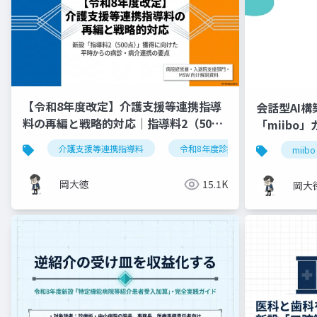
【令和8年度改定】介護支援等連携指導
会話型AI
料の再編と戦略的対応｜指導料2（500
「miibo
点）の要件整理
介護支援等連携指導料
令和8年度診療報酬改定
入
miibo
岡大徳
15.1K
岡大