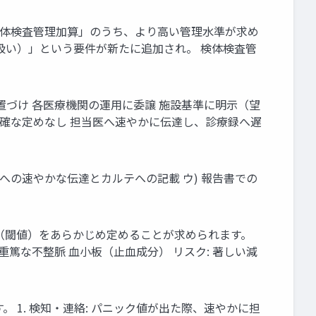
検体検査管理加算」のうち、より高い管理水準が求め
的扱い）」という要件が新たに追加され。 検体検査管
置づけ 各医療機関の運用に委譲 施設基準に明示（望
明確な定めなし 担当医へ速やかに伝達し、診療録へ遅
師への速やかな伝達とカルテへの記載 ウ) 報告書での
（閾値）をあらかじめ定めることが求められます。
重篤な不整脈 血小板（止血成分） リスク: 著しい減
1. 検知・連絡: パニック値が出た際、速やかに担