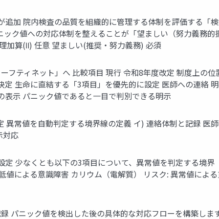
が追加 院内検査の品質を組織的に管理する体制を評価する「
す。パニック値への対応体制を整えることが「望ましい（努力義務
理加算(Ⅱ) 任意 望ましい(推奨・努力義務) 必須
フティネット」へ 比較項目 現行 令和8年度改定 制度上の位
決定 生命に直結する「3項目」を優先的に設定 医師への連絡 
様の表示 パニック値であると一目で判別できる明示
定 異常値を自動判定する境界線の定義 イ) 連絡体制と記録 医
示対応
設定 少なくとも以下の3項目について、異常値を判定する境界
低値による意識障害 カリウム（電解質） リスク: 異常値による
 パニック値を検出した後の具体的な対応フローを構築します。 