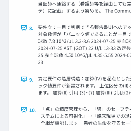
当医師へ連絡する（看護師等を経由しても差し
テ）に記載」するよう努める。 The Commun
要件ウ：一目で判別できる報告書UIへのア
8.
対象数値が「パニック値であることが一目でわか
球数 7.8 10^3/μL 3.3-8.6 2024-07-25 赤血球
2024-07-25 AST (GOT) 22 U/L 13-
25 赤血球数 4.50 10^6/μL 4.35-5.55 2024-0
33
算定要件の階層構造：加算(Ⅳ)を起点とした
9.
ック値要件が新設されます。 上位区分の(Ⅱ)と(Ⅲ)
ます。 加算(Ⅱ) 引用:(3)~(7) 加算(Ⅲ) 引用:
「点」の精度管理から、「線」のセーフテ
10.
ステムによる可視化」→「臨床現場での迅
全網が機能します。 患者の生命を守るセーフ