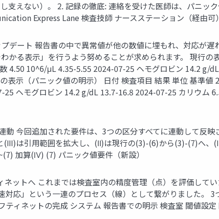
支えない）。 2. 記録の徹底: 連絡を受けた医師は、パニ
ication Express Lane 検査技師 ナースステーション（
ップデート 報告書の中で異常値が他の数値に埋もれ、対応が遅
る表示」を行うよう努めることが求められます。 現行の表示 日付 検
数 4.50 10^6/μL 4.35-5.55 2024-07-25 ヘモグロビン 14.2 g/dL 
33 改定後の表示（パニック値の明示） 日付 検査項目 結果 単位 基準値 2024-07
7-25 ヘモグロビン 14.2 g/dL 13.7-16.8 2024-07-25 カリウム 6.5 ! 
連動 今回追加された要件は、3つの区分すべてに連動して反映され
は引用範囲を拡大し、(Ⅱ)は現行の(3)-(6)から(3)-(7)へ、(Ⅲ
(2)~(7) 加算(Ⅳ) (7) パニック値要件（新設）
ィネットへ これまでは検査室内の精度管理（点）を評価して
速対応」という一連のプロセス（線）として繋がりました。 3
ティネットの完成 システム 報告書での明示 検査室 閾値設定