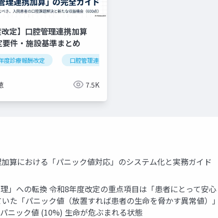
度改定】口腔管理連携加算
算定要件・施設基準まとめ
年度診療報酬改定
逆紹介
外来機能分化
口腔管理連携加算
クリニック経営
医科歯科連携
算定
徳
7.5K
管理加算における「パニック値対応」のシステム化と実務ガイド
理」への転換 令和8年度改定の重点項目は「患者にとって安
ていた「パニック値（放置すれば患者の生命を脅かす異常値）
) パニック値 (10%) 生命が危ぶまれる状態