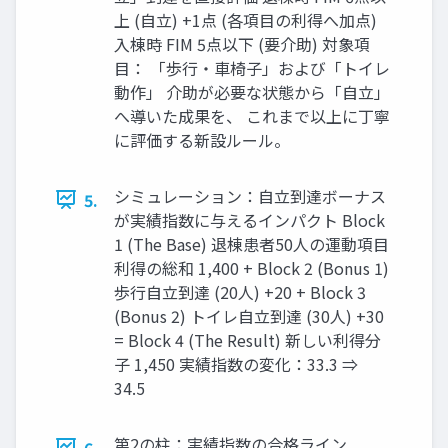
上 (自立) +1点 (各項目の利得へ加点)
入棟時 FIM 5点以下 (要介助) 対象項
目： 「歩行・車椅子」および「トイレ
動作」 介助が必要な状態から「自立」
へ導いた成果を、 これまで以上に丁寧
に評価する新設ルール。
シミュレーション：自立到達ボーナス
5.
が実績指数に与えるインパクト Block
1 (The Base) 退棟患者50人の運動項目
利得の総和 1,400 + Block 2 (Bonus 1)
歩行自立到達 (20人) +20 + Block 3
(Bonus 2) トイレ自立到達 (30人) +30
= Block 4 (The Result) 新しい利得分
子 1,450 実績指数の変化：33.3 ⇒
34.5
第2の柱：実績指数の合格ライン
6.