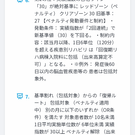
「30」が絶対基準に レッドゾーン（ペ
ナルティ） クリアゾーン 30 旧基準：
27 【ペナルティ発動要件と制約】 ・
発動条件： 実績指数が「2回連続」で
新基準値 （30）を下回る。 ・制約内
容：該当月以降、1日6単位 （120分）
を超える疾患別リハビリ は「回復期リ
ハ病棟入院料に包括 （出来高算定不
可）」となる。 ・※例外： 発症後60
日以内の脳血管疾患等の 患者は包括対
象外。
基準割れ（包括対象）からの「復帰ル
7.
ート」 包括対象 （ペナルティ適用
中） 別の月に以下のいずれか（OR条
件）を満たす 対象患者数が 10名未満
1日平均実施単位数が 6単位未満 実績
指数が 30以上 ペナルティ解除 （出来