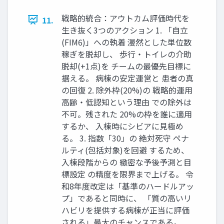
戦略的統合：アウトカム評価時代を
11.
生き抜く3つのアクション 1. 「自立
(FIM6)」への執着 漫然とした単位数
稼ぎを脱却し、 歩行・トイレの介助
脱却(+1点)を チームの最優先目標に
据える。 病棟の安定運営と 患者の真
の回復 2. 除外枠(20%)の 戦略的運用
高齢・低認知という理由 での除外は
不可。残された 20%の枠を誰に適用
するか、 入棟時にシビアに見極め
る。 3. 指数「30」の 絶対死守 ペナ
ルティ(包括対象)を回避 するため、
入棟段階からの 緻密な予後予測と目
標設定 の精度を限界まで上げる。 令
和8年度改定は「基準のハードルアッ
プ」であると同時に、 「質の高いリ
ハビリを提供する病棟が正当に評価
される」最大のチャンスである。