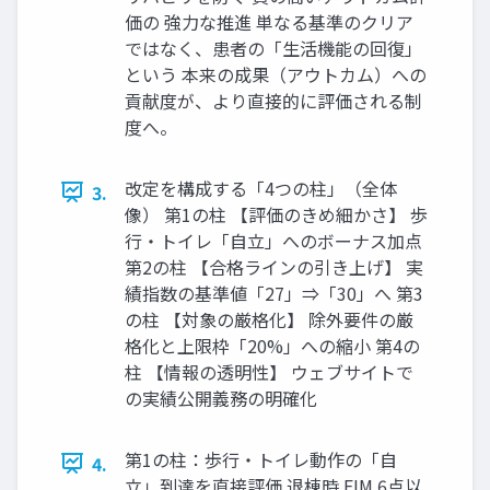
価の 強力な推進 単なる基準のクリア
ではなく、患者の「生活機能の回復」
という 本来の成果（アウトカム）への
貢献度が、より直接的に評価される制
度へ。
改定を構成する「4つの柱」（全体
3.
像） 第1の柱 【評価のきめ細かさ】 歩
行・トイレ「自立」へのボーナス加点
第2の柱 【合格ラインの引き上げ】 実
績指数の基準値「27」⇒「30」へ 第3
の柱 【対象の厳格化】 除外要件の厳
格化と上限枠「20%」への縮小 第4の
柱 【情報の透明性】 ウェブサイトで
の実績公開義務の明確化
第1の柱：歩行・トイレ動作の「自
4.
立」到達を直接評価 退棟時 FIM 6点以