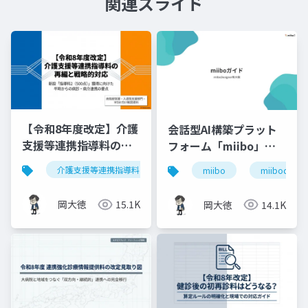
関連スライド
【令和8年度改定】介護
会話型AI構築プラット
支援等連携指導料の再
フォーム「miibo」ガ
編と戦略的対応｜指導
イド
介護支援等連携指導料
令和8年度診療報酬改定
入
miibo
miibodesign
料2（500点）の要件整
理
岡大徳
15.1K
岡大徳
14.1K