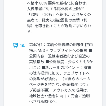
へ縮小 80% 要件の厳格化に合わせ、
入棟患者に対する除外枠の上限が
「30% ⇒ 20%」へ縮小。 より多くの
患者で、確実に機能回復の実績（利
得）を叩き出すことが現場に求められ
る。
第4の柱：実績公開義務の明確化 院内
10.
掲示 AND + ウェブサイトへの掲載 ■
公開内容：退棟患者数および直近の
実績指数 ■公開頻度：少なくとも3か
月ごと ■新ルールのポイント： 従来
の院内掲示に加え、ウェブサイトへ
の掲載が必須化。 （※自らのホーム
ページ等を持たない医療機関はウェ
ブ掲載不要） アウトカムの成果は、
地域社会や患者に向けて完全に透明
化される時代へ。