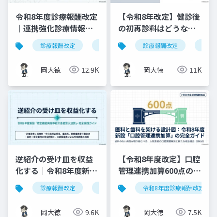
令和8年度診療報酬改定
【令和8年改定】健診後
｜連携強化診療情報提
の初再診料はどうな
供料の見直しを図解で
る？算定ルールの明確
診療報酬改定
連携強化診療情報提供料
診療報酬改定
令和8年度
健康
解説
化と現場での対応ガイ
ド
岡大徳
12.9K
岡大徳
11K
逆紹介の受け皿を収益
【令和8年度改定】口腔
化する｜令和8年度新設
管理連携加算600点の算
「特定機能病院等紹介
定要件・施設基準まと
診療報酬改定
特定機能病院等紹介患者受入加算
令和8年度診療報酬改定
患者受入加算」完全実
め
践ガイド
岡大徳
9.6K
岡大徳
7.5K