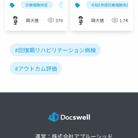
実務への影響【回復期
病棟入院料の9つの変更
診療報酬改定
回復期リハビリテーション
令和8年度診療報酬改定
リハビ
リハ病棟】
点を徹底解説
岡大徳
379
岡大徳
1.7K
#回復期リハビリテーション病棟
#アウトカム評価
運営：株式会社アプルーシッド