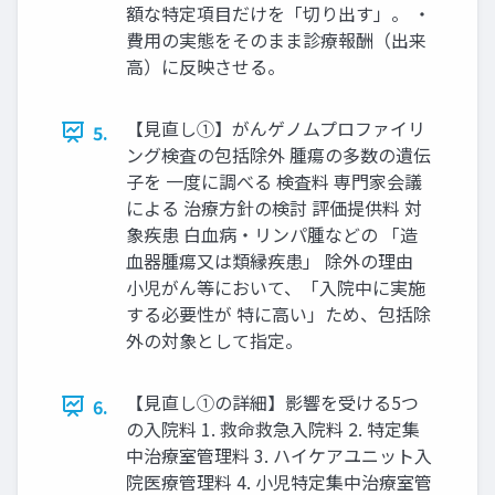
額な特定項目だけを「切り出す」。 ・
費用の実態をそのまま診療報酬（出来
高）に反映させる。
【見直し①】がんゲノムプロファイリ
5.
ング検査の包括除外 腫瘍の多数の遺伝
子を 一度に調べる 検査料 専門家会議
による 治療方針の検討 評価提供料 対
象疾患 白血病・リンパ腫などの 「造
血器腫瘍又は類縁疾患」 除外の理由
小児がん等において、「入院中に実施
する必要性が 特に高い」ため、包括除
外の対象として指定。
【見直し①の詳細】影響を受ける5つ
6.
の入院料 1. 救命救急入院料 2. 特定集
中治療室管理料 3. ハイケアユニット入
院医療管理料 4. 小児特定集中治療室管