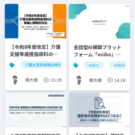
【令和8年度改定】介護
会話型AI構築プラット
支援等連携指導料の再
フォーム「miibo」ガ
編と戦略的対応｜指導
イド
介護支援等連携指導料
令和8年度診療報酬改定
入
miibo
miibodesign
料2（500点）の要件整
理
岡大徳
15.1K
岡大徳
14.1K