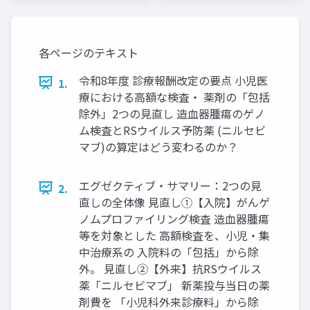
各ページのテキスト
令和8年度 診療報酬改定の要点 小児医
1.
療における高額な検査・ 薬剤の「包括
除外」2つの見直し 造血器腫瘍のゲノ
ム検査とRSウイルス予防薬 (ニルセビ
マブ)の算定はどう変わるのか？
エグゼクティブ・サマリー：2つの見
2.
直しの全体像 見直し①【入院】がんゲ
ノムプロファイリング検査 造血器腫瘍
等を対象とした 高額検査を、小児・集
中治療系の 入院料の「包括」から除
外。 見直し②【外来】抗RSウイルス
薬「ニルセビマブ」 新薬投与当日の薬
剤費を 「小児科外来診療料」から除