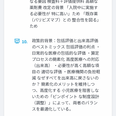
なる要因 検査料＋評価提供料 高額な
薬剤費 改定の背景 「入院中に実施す
る必要性が 特に高い」ため 「既存薬
（パリビズマブ）との 整合性を図る」
ため
政策的背景：包括評価と出来高評価
10.
のベストミックス 包括評価の利点 ・
日常的な医療の包括的な評価 ・算定
プロセスの簡素化 高度医療への対応
（出来高） ・必要性が高く高額な項
目の 適切な評価 ・医療機関の負担軽
減 なぜすべてを出来高に戻さないの
か？ 簡素化のメリットを維持しつ
つ、高度化する 小児医療を阻害しな
いための「ピンポイント な制度設計
（調整）」によって、両者のバラン
スを最適化している。