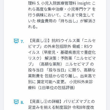
理料 5. 小児入院医療管理料 Insight: こ
れら高度な集中治療・小児専門ケア を
行う病棟において、これまで発生して
いた 検査費用の「持ち出し」が解消さ
れる。
【見直し②】抗RSウイルス薬「ニルセ
7.
ビマブ」の外来包括除外 脅威：RSウ
イルス（早産児・ 基礎疾患児で重症化
リスク） 解決策：予防薬「ニルセビマ
ブ」 （高額な薬剤） ニルセビマブ の
投与当日 「投与当日」に限り、高額な
薬剤費を 包括から切り離し、出来高で
別に 算定可能へ変更。 小児科外来診
療料（1日単位の包括評価）
【見直し②の詳細】パリビズマブとの
8.
足並みを揃える制度設計 令和8年度改