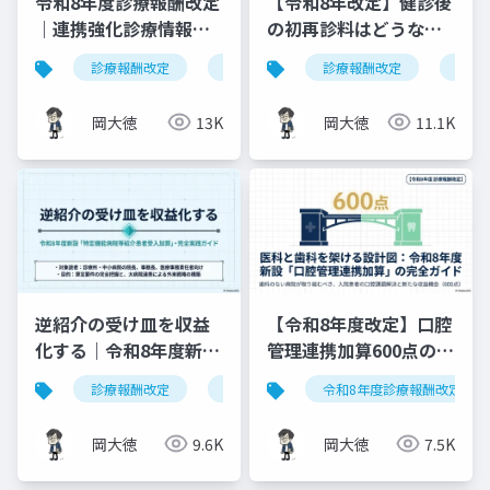
令和8年度診療報酬改定
【令和8年改定】健診後
｜連携強化診療情報提
の初再診料はどうな
供料の見直しを図解で
る？算定ルールの明確
診療報酬改定
連携強化診療情報提供料
診療報酬改定
令和8年度
健康
解説
化と現場での対応ガイ
ド
岡大徳
13K
岡大徳
11.1K
逆紹介の受け皿を収益
【令和8年度改定】口腔
化する｜令和8年度新設
管理連携加算600点の算
「特定機能病院等紹介
定要件・施設基準まと
診療報酬改定
特定機能病院等紹介患者受入加算
令和8年度診療報酬改定
患者受入加算」完全実
め
践ガイド
岡大徳
9.6K
岡大徳
7.5K