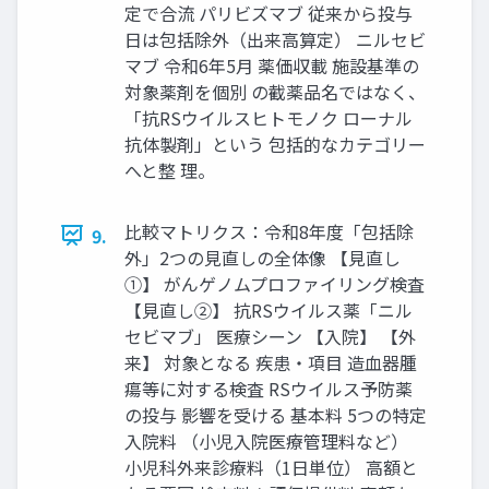
定で合流 パリビズマブ 従来から投与
日は包括除外（出来高算定） ニルセビ
マブ 令和6年5月 薬価収載 施設基準の
対象薬剤を個別 の截薬品名ではなく、
「抗RSウイルスヒトモノク ローナル
抗体製剤」という 包括的なカテゴリー
へと整 理。
比較マトリクス：令和8年度「包括除
9.
外」2つの見直しの全体像 【見直し
①】 がんゲノムプロファイリング検査
【見直し②】 抗RSウイルス薬「ニル
セビマブ」 医療シーン 【入院】 【外
来】 対象となる 疾患・項目 造血器腫
瘍等に対する検査 RSウイルス予防薬
の投与 影響を受ける 基本料 5つの特定
入院料 （小児入院医療管理料など）
小児科外来診療料（1日単位） 高額と