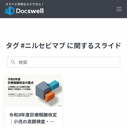
Ope
タグ #ニルセビマブ に関するスライド
検索
令和8年度診療報酬改定
｜小児の高額検査・薬