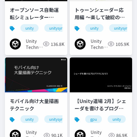
オープンソース自動運
トゥーンシェーダー応
転シミュレーター
用編 ～楽して破綻のな
「AWSIM」のご紹介と
いアウトラインを目指
unity
unitysync
unity
unitysync
実装事例
して～
Unity
Unity
136.8K
105.9K
Technologies
Technologies
Japan
Japan
モバイル向け大量描画
【Unity道場 2月】シェ
テクニック
ーダを書けるプログラ
マになろう
unity
unitysync
gpu
unity
Unity
Unity
90.1K
86.9K