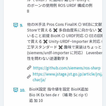
のボーンの使用例 ROS URDF 構成の例
8
他のIK手法 Pros Cons FinalIK ◎ WEBに文献
9.
Storeで買える ✖ 多自由度系に向かない ✖
いること前提 BioIK ◎ URDF対応 ◎ EEの回転目標
で買える ✖ Unity-URDF−Importer 未対
工学スタンダード ✖ 趣味で実装はちょっと … Jac
(siemens/urdf-importer に対応） Levenb
性を問わない逆運動学 9
https://github.com/siemens/ros-sharp
https://www.jstage.jst.go.jp/article/jrsj/
char/ja/
BioIK設定 指令値を設定 BioIK追加
10.
Bio IK Ex ten de r （補 助 Sc rip t）
追 加 10