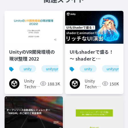
UnityのVR開発環境の
UIもshaderで盛る！
現状整理 2022
〜 shaderと
animationで作るリッ
unity
unitysync
unity
unitysync
チなUI演出
Unity
Unity
188.3K
150K
Technologies
Technologies
Japan
Japan