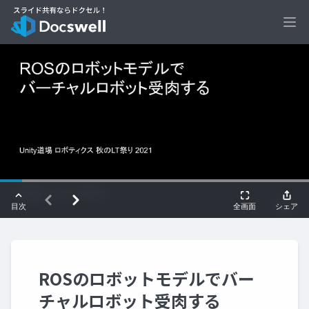
Ope
ROSのロボットモデルでバー
チャルロボット受肉する