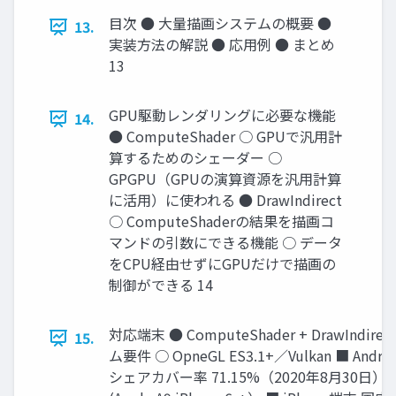
目次 ● 大量描画システムの概要 ●
13.
実装方法の解説 ● 応用例 ● まとめ
13
GPU駆動レンダリングに必要な機能
14.
● ComputeShader ○ GPUで汎用計
算するためのシェーダー ○
GPGPU（GPUの演算資源を汎用計算
に活用）に使われる ● DrawIndirect
○ ComputeShaderの結果を描画コ
マンドの引数にできる機能 ○ データ
をCPU経由せずにGPUだけで描画の
制御ができる 14
対応端末 ● ComputeShader + DrawIndir
15.
ム要件 ○ OpneGL ES3.1+／Vulkan ■ Andr
シェアカバー率 71.15%（2020年8月30日） ○ 