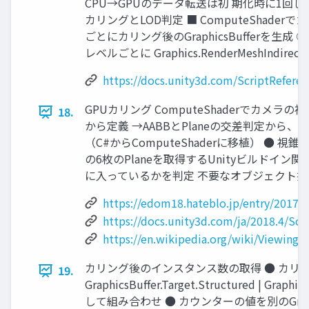
CPU→GPUのデータ転送は初 期化時に1回しか行
カリングとLOD判定 ■ ComputeShader
ごとにカリング後のGraphicsBufferを生成
レベルごとに Graphics.RenderMeshIndirec
https://docs.unity3d.com/ScriptRefere
GPUカリング ComputeShaderでカメラ
18.
から定義 →AABBとPlaneの交差判定から、
（C#からComputeShaderに移植） ● 視錐台
の6枚のPlaneを取得するUnityビルドイン関数 ● Ge
に入っているかを判定 不要なオブジェクト描画
https://edom18.hateblo.jp/entry/2017/
https://docs.unity3d.com/ja/2018.4/Sc
https://en.wikipedia.org/wiki/Viewing_
カリング後のインスタンス数の取得 ● カリング後のG
19.
GraphicsBuffer.Target.Structured | Gr
して組み合わせ ● カウンターの値を別のGraph