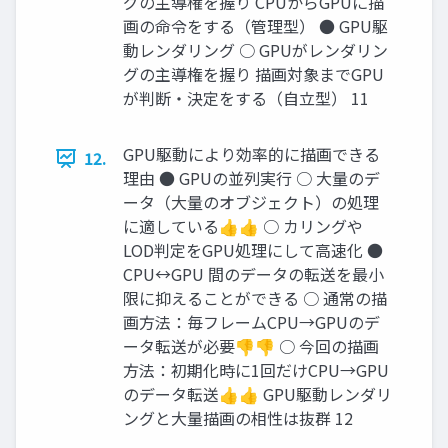
グの主導権を握り CPUからGPUに描
画の命令をする（管理型） ● GPU駆
動レンダリング ○ GPUがレンダリン
グの主導権を握り 描画対象までGPU
が判断・決定をする（自立型） 11
GPU駆動により効率的に描画できる
12.
理由 ● GPUの並列実行 ○ 大量のデ
ータ（大量のオブジェクト）の処理
に適している👍👍 ○ カリングや
LOD判定をGPU処理にして高速化 ●
CPU↔GPU 間のデータの転送を最小
限に抑えることができる ○ 通常の描
画方法：毎フレームCPU→GPUのデ
ータ転送が必要👎👎 ○ 今回の描画
方法：初期化時に1回だけCPU→GPU
のデータ転送👍👍 GPU駆動レンダリ
ングと大量描画の相性は抜群 12