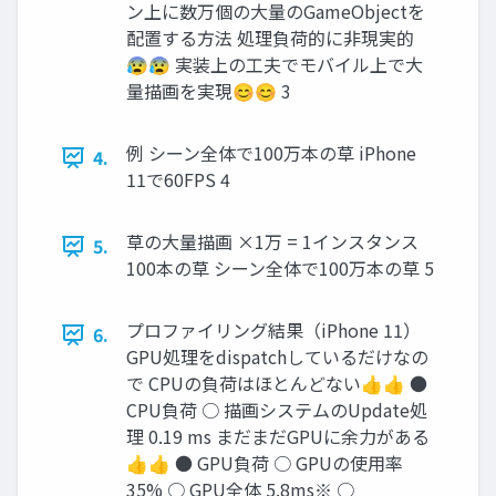
ン上に数万個の大量のGameObjectを
配置する方法 処理負荷的に非現実的
😰😰 実装上の工夫でモバイル上で大
量描画を実現😊😊 3
例 シーン全体で100万本の草 iPhone
4.
11で60FPS 4
草の大量描画 ×1万 = 1インスタンス
5.
100本の草 シーン全体で100万本の草 5
プロファイリング結果（iPhone 11）
6.
GPU処理をdispatchしているだけなの
で CPUの負荷はほとんどない👍👍 ●
CPU負荷 ○ 描画システムのUpdate処
理 0.19 ms まだまだGPUに余力がある
👍👍 ● GPU負荷 ○ GPUの使用率
35% ○ GPU全体 5.8ms※ ○