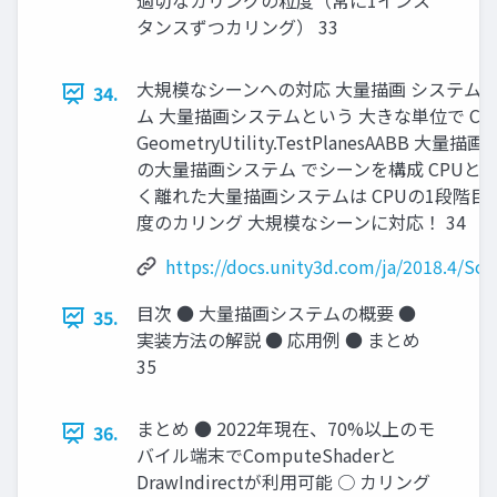
適切なカリングの粒度（常に1インス
タンスずつカリング） 33
大規模なシーンへの対応 大量描画 システム 大
34.
ム 大量描画システムという 大きな単位で C
GeometryUtility.TestPlanesAAB
の大量描画システム でシーンを構成 CPUとG
く離れた大量描画システムは CPUの1段階
度のカリング 大規模なシーンに対応！ 34
https://docs.unity3d.com/ja/2018.4/Sc
目次 ● 大量描画システムの概要 ●
35.
実装方法の解説 ● 応用例 ● まとめ
35
まとめ ● 2022年現在、70%以上のモ
36.
バイル端末でComputeShaderと
DrawIndirectが利用可能 ○ カリング