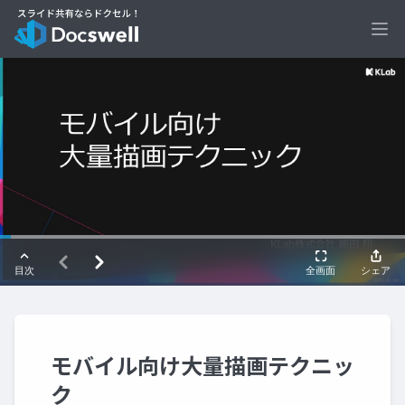
Ope
モバイル向け大量描画テクニッ
ク