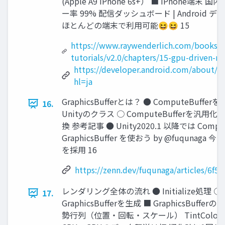
(Apple A9 iPhone 6s+） ■ iPhone端末
ー率 99% 配信ダッシュボード | Android 
ほとんどの端末で利用可能😆😆 15
https://www.raywenderlich.com/books/m
tutorials/v2.0/chapters/15-gpu-driven-re
https://developer.android.com/about/d
hl=ja
GraphicsBufferとは？ ● ComputeBuf
16.
Unityのクラス ○ ComputeBufferを汎
換 参考記事 ● Unity2020.1 以降では Compu
GraphicsBuffer を使おう by @fuqunaga 今回は
を採用 16
https://zenn.dev/fuqunaga/articles/6f
レンダリング全体の流れ ● Initialize処
17.
GraphicsBufferを生成 ■ GraphicsBu
勢行列（位置・回転・スケール） TintCol