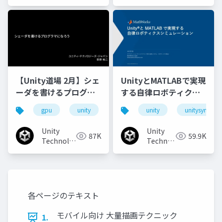
Japan
Japan
【Unity道場 2月】シェ
UnityとMATLABで実現
ーダを書けるプログラ
する自律ロボティクス
マになろう
シミュレーション
gpu
unity
unity3d
unity
shader
unitysync
unit
Unity
Unity
87K
59.9K
Technologies
Technologies
Japan
Japan
各ページのテキスト
モバイル向け 大量描画テクニック
1.