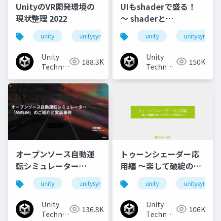
UnityのVR開発環境の
UIもshaderで盛る！
現状整理 2022
〜 shaderと
animationで作るリッ
unity
unitysync
unity
unitysync
チなUI演出
Unity
Unity
188.3K
150K
Technologies
Technologies
Japan
Japan
オープンソース自動運
トゥーンシェーダー応
転シミュレーター
用編 ～楽して破綻のな
「AWSIM」のご紹介と
いアウトラインを目指
unity
unitysync
unity
unitysync
実装事例
して～
Unity
Unity
136.8K
106K
Technologies
Technologies