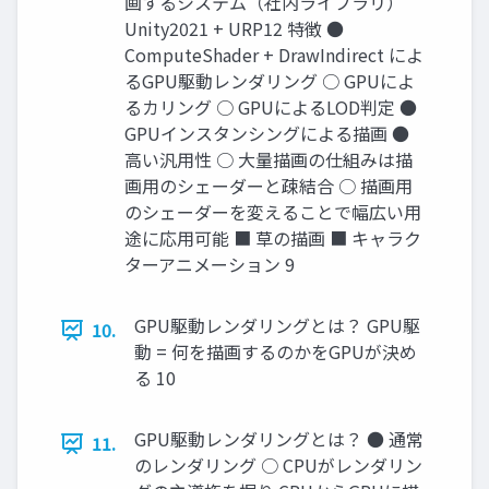
画するシステム（社内ライブラリ）
Unity2021 + URP12 特徴 ●
ComputeShader + DrawIndirect によ
るGPU駆動レンダリング ○ GPUによ
るカリング ○ GPUによるLOD判定 ●
GPUインスタンシングによる描画 ●
高い汎用性 ○ 大量描画の仕組みは描
画用のシェーダーと疎結合 ○ 描画用
のシェーダーを変えることで幅広い用
途に応用可能 ■ 草の描画 ■ キャラク
ターアニメーション 9
GPU駆動レンダリングとは？ GPU駆
10.
動 = 何を描画するのかをGPUが決め
る 10
GPU駆動レンダリングとは？ ● 通常
11.
のレンダリング ○ CPUがレンダリン