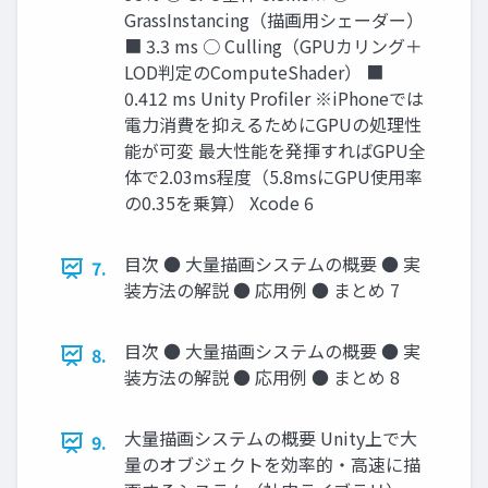
GrassInstancing（描画用シェーダー）
■ 3.3 ms ○ Culling（GPUカリング＋
LOD判定のComputeShader） ■
0.412 ms Unity Profiler ※iPhoneでは
電力消費を抑えるためにGPUの処理性
能が可変 最大性能を発揮すればGPU全
体で2.03ms程度（5.8msにGPU使用率
の0.35を乗算） Xcode 6
目次 ● 大量描画システムの概要 ● 実
7.
装方法の解説 ● 応用例 ● まとめ 7
目次 ● 大量描画システムの概要 ● 実
8.
装方法の解説 ● 応用例 ● まとめ 8
大量描画システムの概要 Unity上で大
9.
量のオブジェクトを効率的・高速に描