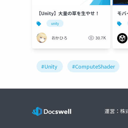
【Unity】大量の草を生やせ！
モバ
unity
おかひろ
30.7K
#Unity
#ComputeShader
運営：株