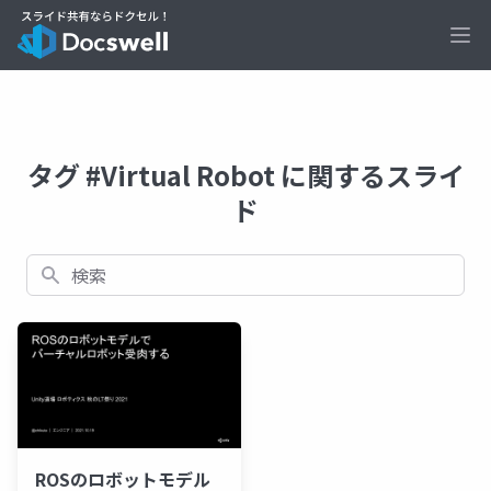
Ope
タグ #Virtual Robot に関するスライ
ド
検索
ROSのロボットモデル