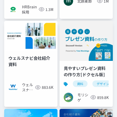
北原麦郎
1M
HRBrain
1.3M
採用
ウェルスナビ会社紹介
資料
見やすいプレゼン資料
の作り方[ドクセル版]
資料
デザイン
ウェル
883.6K
スナビ
モリシ
株式会
859.8K
ゲ
社