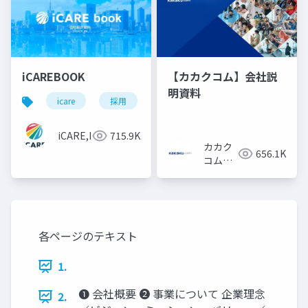
iCAREBOOK
【カカクコム】会社説
明資料
icare
採用
カルチャーデック
採用資料
iCARE,Inc
715.9K
カカク
656.1K
コム採
用担当
各ページのテキスト
1.
❶ 会社概要 ❷ 事業について 企業理念
2.