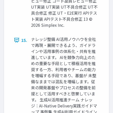
ビュー修正 コード品質レビュー修正
UT実装 UT実装 UT不具合修正 UT不
具合修正 修正 UT・E2E実行 APIテス
ト実装 APIテスト不具合修正 13 ©
2026 Simplex Inc.
ナレッジ整備 AI活用ノウハウを全社
15.
で再現・展開できるよう、ガイドラ
インや活用事例の体系化・共有を推
進しています。 AIを競争力向上のた
めの重要な手段として積極活用を推
奨する一方、利用者やチームの能力
を増幅する手段であり、基盤が 未整
備なままでは混乱を増幅します。従
来の開発基盤やプロセスの整備を前
提として活用すべきと啓蒙していま
す。 生成AI活用推進チーム ナレッ
ジ：AI-Native Delivery実践ガイドマ
ップ 事例集 生成AI利用ガイドライン