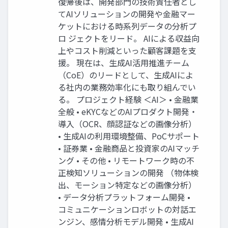
復帰後は、開発部門の技術責任者とし
てAIソリューションの開発や金融マー
ケットにおける時系列データの分析プ
ロ ジェクトをリード。 AIによる収益向
上やコスト削減といった顧客課題を支
援。 現在は、生成AI活用推進チーム
（CoE）のリードとして、生成AIによ
る社内の業務効率化にも取り組んでい
る。 プロジェクト経験 ＜AI＞ • 金融業
全般 • eKYCなどのAIプロダクト開発・
導入（OCR、顔認証などの画像分析）
• 生成AIの利用環境整備、PoCサポート
• 証券業 • 金融商品と投資家のAIマッチ
ング • その他 • リモートワーク時の不
正検知ソリューションの開発 （物体検
出、モーション特定などの画像分析）
• データ分析プラットフォーム開発 •
コミュニケーションロボットの対話エ
ンジン、感情分析モデル開発 • 生成AI