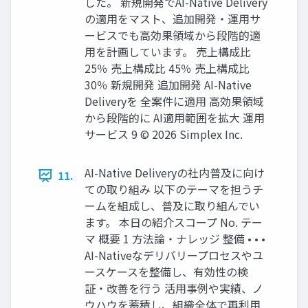
した。 新規開発でAI-Native Delivery
の適用をマスト、追加開発・運用サ
ービスでも高効果領域から段階的適
用を計画しています。 売上構成比
25％ 売上構成比 45％ 売上構成比
30％ 新規開発 追加開発 AI-Native
Deliveryを 全案件に適用 高効果領域
から段階的に AI適用範囲を拡大 運用
サービス 9 © 2026 Simplex Inc.
AI-Native Deliveryの社内普及に向け
11.
ての取り組み 以下のテーマを担うチ
ームを組成し、普及に取り組んでい
ます。 本日の紹介スコープ No. テー
マ 概要 1 方法論・ナレッジ 整備 • • •
AI-Nativeなデリバリープロセスやユ
ースケースを整備し、有効性の検
証・改善を行う 活用事例や実績、ノ
ウハウを蓄積し、組織全体で再利用