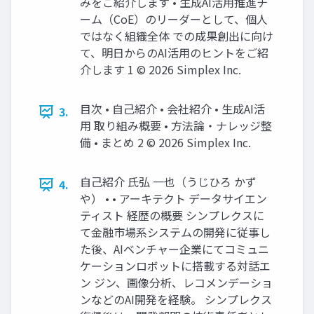
みをご紹介します • 生成AI活用推進チ
ーム（CoE）のリーダーとして、個人
ではなく組織全体 での成果創出に向け
て、明日からのAI活用のヒントをご紹
介します 1 © 2026 Simplex Inc.
目次 • 自己紹介 • 会社紹介 • 生成AI活
3.
用 取り組み概要 • 方法論・ナレッジ整
備 • まとめ 2 © 2026 Simplex Inc.
自己紹介 氏弘 一也（うじひろ かず
4.
や） • • アーキテクト データサイエン
ティスト 経歴の概要 シンプレクスに
て金融市場系システムの開発に従事し
た後、AIベンチャー企業にてコミュニ
ケーションロボットに搭載する対話エ
ン ジン、画像分析、レコメンデーショ
ンなどのAI開発を経験。 シンプレクス