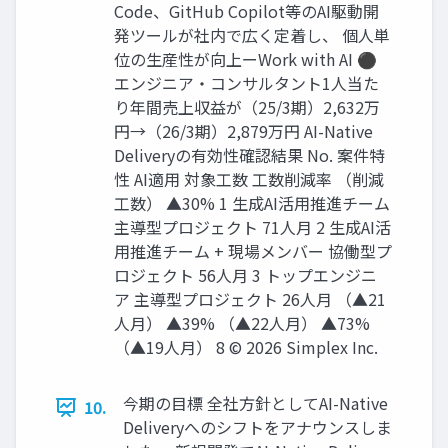
Code、GitHub Copilot等のAI駆動開
発ツールが社内で広く定着し、 個人単
位の生産性が向上ーWork with AI ⚫
エンジニア・コンサルタント1人当た
り年間売上収益が（25/3期）2,632万
円→（26/3期）2,879万円 AI-Native
Deliveryの有効性確認結果 No. 案件特
性 AI適用 対象工数 工数削減率 （削減
工数） ▲30% 1 生成AI活用推進チーム
主導型プロジェクト 71人月 2 生成AI活
用推進チーム + 現場メンバー 協働型プ
ロジェクト 56人月 3 トップエンジニ
ア 主導型プロジェクト 26人月 （▲21
人月） ▲39% （▲22人月） ▲73%
（▲19人月） 8 © 2026 Simplex Inc.
今期の目標 全社方針としてAI-Native
10.
Deliveryへのシフトをアナウンスしま