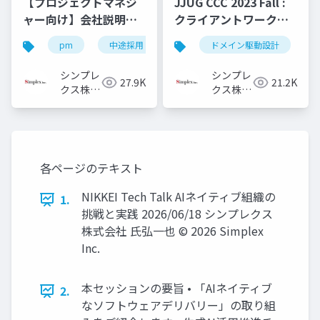
【プロジェクトマネジ
JJUG CCC 2023 Fall :
ャー向け】会社説明資
クライアントワークで
料
ドメイン駆動設計を活
pm
中途採用
キャリア採用
ドメイン駆動設計
pm採用
用してみてた
シンプレ
シンプレ
27.9K
21.2K
クス株式
クス株式
会社
会社
各ページのテキスト
NIKKEI Tech Talk AIネイティブ組織の
1.
挑戦と実践 2026/06/18 シンプレクス
株式会社 氏弘一也 © 2026 Simplex
Inc.
本セッションの要旨 • 「AIネイティブ
2.
なソフトウェアデリバリー」の取り組