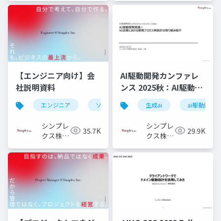
社
【エンジニア向け】会
AI駆動開発カンファレ
社説明資料
ンス 2025秋：AI駆動開
発実践！ SI企業におけ
エンジニア
ソフトウェアエンジニア
生成ai
フロントエ
ai駆動開発
る開発プロセス再設計
の取り組み紹介
シンプレ
シンプレ
35.7K
29.9K
クス株式
クス株式
会社
会社