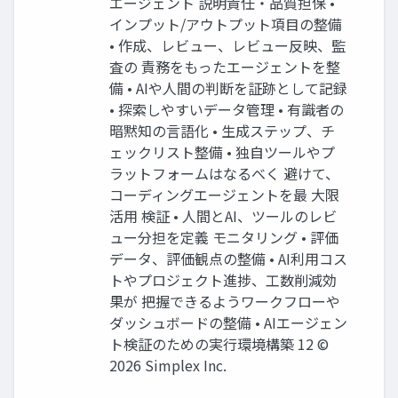
エージェント 説明責任・品質担保 •
インプット/アウトプット項目の整備
• 作成、レビュー、レビュー反映、監
査の 責務をもったエージェントを整
備 • AIや人間の判断を証跡として記録
• 探索しやすいデータ管理 • 有識者の
暗黙知の言語化 • 生成ステップ、チ
ェックリスト整備 • 独自ツールやプ
ラットフォームはなるべく 避けて、
コーディングエージェントを最 大限
活用 検証 • 人間とAI、ツールのレビ
ュー分担を定義 モニタリング • 評価
データ、評価観点の整備 • AI利用コス
トやプロジェクト進捗、工数削減効
果が 把握できるようワークフローや
ダッシュボードの整備 • AIエージェン
ト検証のための実行環境構築 12 ©
2026 Simplex Inc.