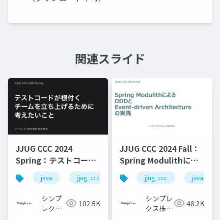
関連スライド
JJUG CCC 2024
JJUG CCC 2024 Fall：
Spring：テストコード
Spring Modulithによ
が根付くチームを立ち
るDDDとEvent-driven
java
jjug_ccc
jjug_ccc
java
上げるために考えたい
Architectureの実践
こと
シンプ
シンプレ
102.5K
48.2K
レクス
クス株式
株式会
会社