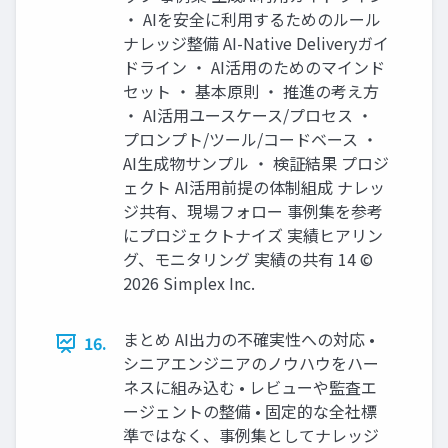
・ AIを安全に利用するためのルール
ナレッジ整備 AI-Native Deliveryガイ
ドライン ・ AI活用のためのマインド
セット ・ 基本原則 ・ 推進の考え方
・ AI活用ユースケース/プロセス ・
プロンプト/ツール/コードベース ・
AI生成物サンプル ・ 検証結果 プロジ
ェクト AI活用前提の体制組成 ナレッ
ジ共有、現場フォロー 事例集を参考
にプロジェクトナイズ 実績ヒアリン
グ、モニタリング 実績の共有 14 ©
2026 Simplex Inc.
まとめ AI出力の不確実性への対応 •
16.
シニアエンジニアのノウハウをハー
ネスに組み込む • レビューや監査エ
ージェントの整備 • 固定的な全社標
準ではなく、事例集としてナレッジ