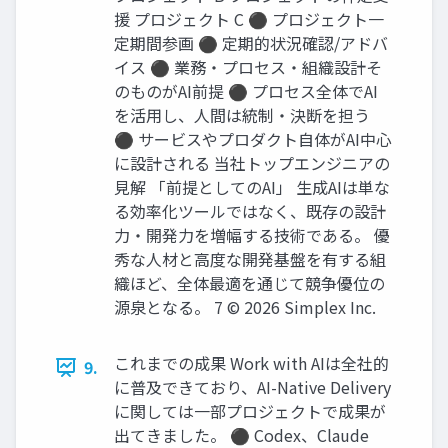
援 プロジェクト C ⚫ プロジェクト一
定期間参画 ⚫ 定期的状況確認/アドバ
イス ⚫ 業務・プロセス・組織設計そ
のものがAI前提 ⚫ プロセス全体でAI
を活用し、人間は統制・決断を担う
⚫ サービスやプロダクト自体がAI中心
に設計される 当社トップエンジニアの
見解 「前提としてのAI」 生成AIは単な
る効率化ツールではなく、既存の設計
力・開発力を増幅する技術である。 優
秀な人材と高度な開発基盤を有する組
織ほど、全体最適を通じて競争優位の
源泉となる。 7 © 2026 Simplex Inc.
これまでの成果 Work with AIは全社的
9.
に普及できており、AI-Native Delivery
に関しては一部プロジェクトで成果が
出てきました。 ⚫ Codex、Claude