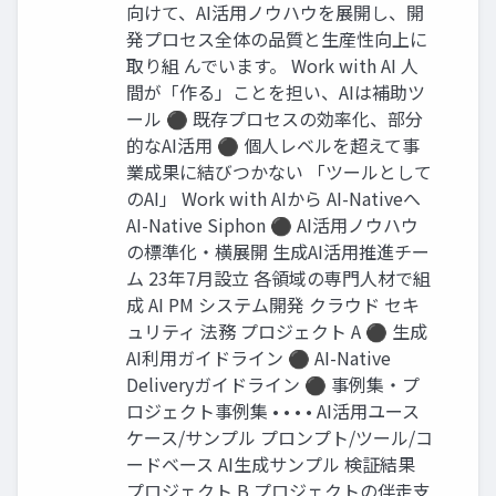
向けて、AI活用ノウハウを展開し、開
発プロセス全体の品質と生産性向上に
取り組 んでいます。 Work with AI 人
間が「作る」ことを担い、AIは補助ツ
ール ⚫ 既存プロセスの効率化、部分
的なAI活用 ⚫ 個人レベルを超えて事
業成果に結びつかない 「ツールとして
のAI」 Work with AIから AI-Nativeへ
AI-Native Siphon ⚫ AI活用ノウハウ
の標準化・横展開 生成AI活用推進チー
ム 23年7月設立 各領域の専門人材で組
成 AI PM システム開発 クラウド セキ
ュリティ 法務 プロジェクト A ⚫ 生成
AI利用ガイドライン ⚫ AI-Native
Deliveryガイドライン ⚫ 事例集・プ
ロジェクト事例集 • • • • AI活用ユース
ケース/サンプル プロンプト/ツール/コ
ードベース AI生成サンプル 検証結果
プロジェクト B プロジェクトの伴走支