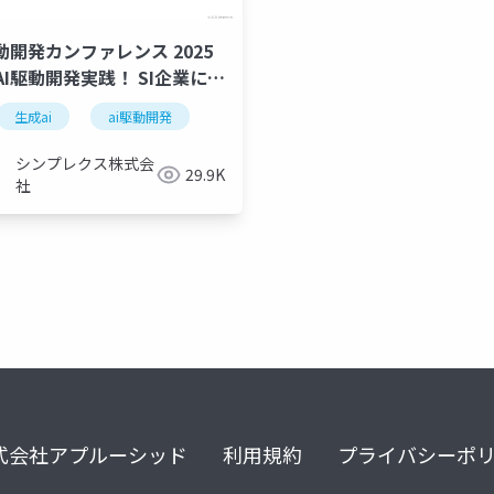
駆動開発カンファレンス 2025
AI駆動開発実践！ SI企業にお
再設計
coe
開発プロセス再設計の取り組
生成ai
ai駆動開発
介
シンプレクス株式会
29.9K
社
式会社アプルーシッド
利用規約
プライバシーポ