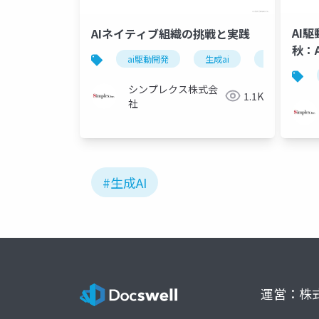
AI
AIネイティブ組織の挑戦と実践
秋：
ai駆動開発
生成ai
開発プロセス
ける
み紹
シンプレクス株式会
1.1K
社
#生成AI
運営：株