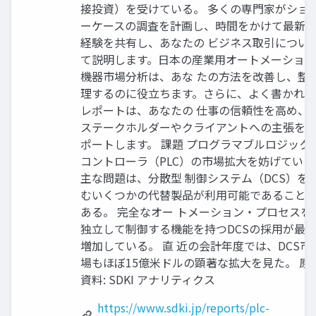
接投資）を受けている。 多くの専門家がショ
ーケースの調査を計画し、時間をかけて最新
経験を共有し、あなたの ビジネス取引につい
て説明します。日本の産業用オートメーション
機器市場分析は、あな たの方法を改善し、整
理するのに役立ちます。さらに、よく書かれた
レポートは、あなたの 仕事の信頼性を高め、
ステークホルダーやクライアントへの主張を
ポートします。 課題 プログラマブルロジック
コントローラ（PLC）の市場拡大を妨げている
主な問題は、分散型 制御システム（DCS）を
むいくつかの代替製品が利用可能であること
ある。 完全なオー トメーション・プロセスを
独立して制御する機能を持つDCSの採用が最
増加している。 直 近の会計年度では、DCS市
場もほぼ15億米ドルの顕著な拡大を見た。 原
資料: SDKI アナリティクス
https://www.sdki.jp/reports/plc-