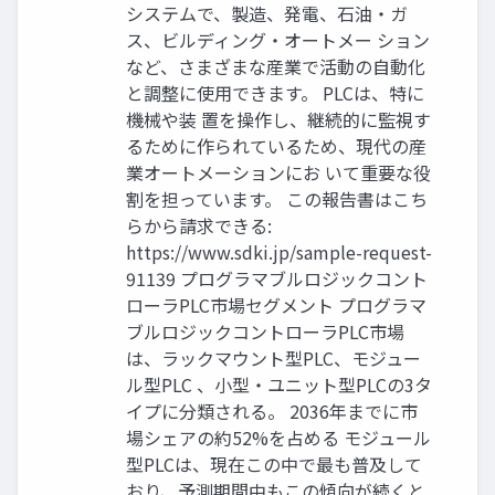
システムで、製造、発電、石油・ガ
ス、ビルディング・オートメー ション
など、さまざまな産業で活動の自動化
と調整に使用できます。 PLCは、特に
機械や装 置を操作し、継続的に監視す
るために作られているため、現代の産
業オートメーションにお いて重要な役
割を担っています。 この報告書はこち
らから請求できる:
https://www.sdki.jp/sample-request-
91139 プログラマブルロジックコント
ローラPLC市場セグメント プログラマ
ブルロジックコントローラPLC市場
は、ラックマウント型PLC、モジュー
ル型PLC 、小型・ユニット型PLCの3タ
イプに分類される。 2036年までに市
場シェアの約52%を占める モジュール
型PLCは、現在この中で最も普及して
おり、予測期間中もこの傾向が続くと