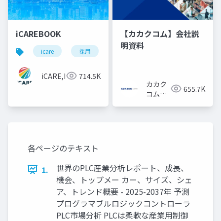
iCAREBOOK
【カカクコム】会社説
明資料
icare
採用
カルチャーデック
採用資料
iCARE,Inc
714.5K
カカク
655.7K
コム採
用担当
各ページのテキスト
世界のPLC産業分析レポート、成長、
1.
機会、トップメー カー、サイズ、シェ
ア、トレンド概要 - 2025-2037年 予測
プログラマブルロジックコントローラ
PLC市場分析 PLCは柔軟な産業用制御