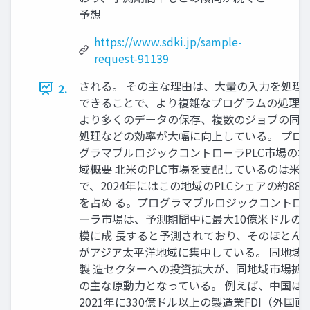
予想
https://www.sdki.jp/sample-
request-91139
される。 その主な理由は、大量の入力を処理
2.
できることで、より複雑なプログラムの処理 
より多くのデータの保存、複数のジョブの同
処理などの効率が大幅に向上している。 プロ
グラマブルロジックコントローラPLC市場の地
域概要 北米のPLC市場を支配しているのは米
で、2024年にはこの地域のPLCシェアの約88
を占め る。プログラマブルロジックコントロ
ーラ市場は、予測期間中に最大10億米ドルの
模に成 長すると予測されており、そのほとん
がアジア太平洋地域に集中している。 同地域
製 造セクターへの投資拡大が、同地域市場拡
の主な原動力となっている。 例えば、中国は
2021年に330億ドル以上の製造業FDI（外国直