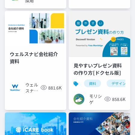
採用
ウェルスナビ会社紹介
資料
見やすいプレゼン資料
の作り方[ドクセル版]
資料
デザイン
ウェル
881.6K
スナビ
モリシ
株式会
858.6K
ゲ
社