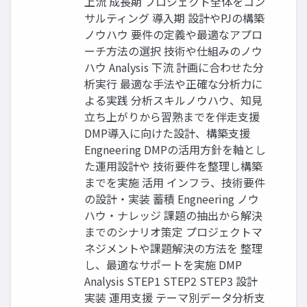
上流 成長期 プロジェクト全体をコン
サルティング 導入期 設計やPJの構築
ノウハウ 要件の定義や最適なアプロ
ーチ方法の選択 技術や仕組みのノウ
ハウ Analysis 下流 計画に合わせた分
析実行 最適な手法や正確な分析力に
よる実践 分析スキルノウハウ、知見
立ち上がりから習熟までを伴走支援
DMP導入に向けた設計、構築支援
Engneering DMPの活用方針を軸とし
た運用設計や 技術要件を整理し構築
までを実施 活用 インフラ、技術要件
の設計・実装 蓄積 Engneering ノウ
ハウ・ナレッジ 課題の抽出から解決
までのシナリオ策定 プロジェクトマ
ネジメントや課題解決の方法を 整理
し、最適なサポートを実施 DMP
Analysis STEP1 STEP2 STEP3 設計
実装 運用支援 テーマ別データ分析支