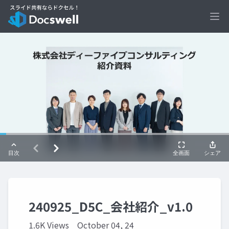
Ope
240925_D5C_会社紹介_v1.0
1.6K Views
October 04, 24