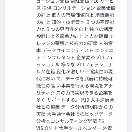
ューション支援 常駐支援 P10 サービ
ス 提供 コンサルテーション 企業価値
の向上 個人の市場価値向上 組織機能
の向上 知的・技術資本 ３つの基礎能
力と３つの専門性を向上 独自の制度
設計による競争力向上 と人材確保 ナ
レッジの蓄積と技術力の研鑽 人的資
本 データサイエンティスト エンジニ
ア コンサルタント 企業変革プロフェ
ッショナル 様々なプロフェッショナ
ルが在籍 変化が激しい不確実性の現
代におい て、データを武器に持続可
能性の高 い事業を行える環境をアナ
リティク スの力で実現できる企業を
多く サポートする。 P19 大手通信会
社との協業 データ分析黎明期からの
実績 大手通信会社でのビッグデータ
分析とコンサルティング経験 P5
VISION ＋ 大手ツールベンダー 外資