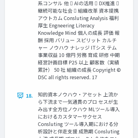
系コンサル 他  AIの活用  DX推進 
継続可能な社会  組織改革 資本提携
アウトカム Consluting Analysis 福利
厚生 Engneering Literacy
Knowledge Mind 個人の成長 評価 報
酬 採用 バリュー スピリット カルチ
ャー ノウハウ ナレッジ ITシス テム
事業収益 10 億円 労務 育成 研修 中期
経営計画目標 P25 以上 顧客数（実績
累計） 50 社 組織の成長 Copyright ©
D5C all rights reserved. 17
知的資本ノウハウ・アセット 上流か
18.
ら下流まで一気通貫のプロ セスが生
み出す全方位ノウハウ MLツール導入
におけるカスタマーサクセス
Consluting ツール導入期における分
析設計と伴走支援 成熟期 Consluting