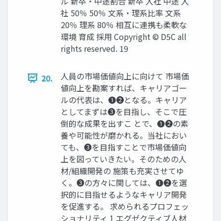
ル 新卒・中途割合 新卒 入社 中途 入
社 50％ 50％ 文系・理系比率 文系
20％ 理系 80％ 相互に連携も柔軟な
環境 育成 採用 Copyright © D5C all
rights reserved. 19
人員の市場価値向上に向けて 市場価
20.
値向上を勘案すれば、キャリアゴー
ルの代表は、❶❷となる。キャリア
としてまずは❸を目指し、そこで圧
倒的な成果を出すこ とで、❶❷の素
養や可能性が磨かれる。当社におい
ても、❸を目指すことで市場価値向
上を図っていきたい。そのための人
材/組織開発の 施策も充実させてゆ
く。❸の方々に関しては、❶❷を選
択的に目指せるようなキャリア開発
を促進する。 求められるプロフェッ
ショナリティ 1 エグゼクティブ人材