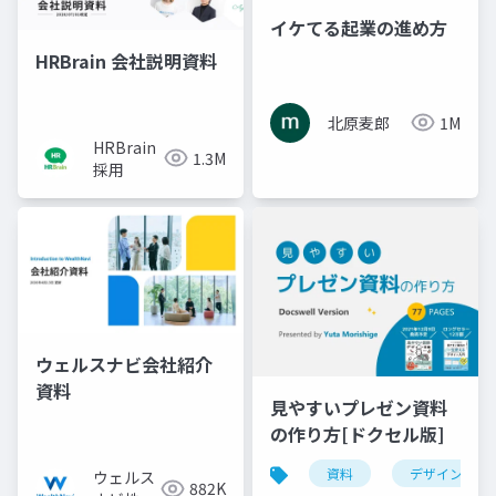
イケてる起業の進め方
HRBrain 会社説明資料
北原麦郎
1M
HRBrain
1.3M
採用
ウェルスナビ会社紹介
資料
見やすいプレゼン資料
の作り方[ドクセル版]
資料
デザイン
ウェルス
882K