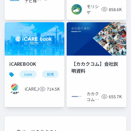
ナビ株式
モリシ
会社
858.6K
ゲ
iCAREBOOK
【カカクコム】会社説
明資料
icare
採用
カルチャーデック
採用資料
iCARE,Inc
714.5K
カカク
655.7K
コム採
用担当