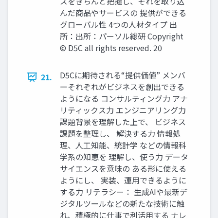
ズをきちんと把握し、それを取り込
んだ商品やサービスの 提供ができる
グローバル性 4つの人材タイプ 出
所：出所：パーソル総研 Copyright
© D5C all rights reserved. 20
D5Cに期待される“提供価値” メンバ
21.
ーそれぞれがビジネスを創出できる
ようになる コンサルティング力 アナ
リティックス力 エンジニアリング力
課題背景を理解した上で、 ビジネス
課題を整理し、 解決する力 情報処
理、人工知能、統計学 などの情報科
学系の知恵を 理解し、使う力 データ
サイエンスを意味の ある形に使える
ようにし、 実装、運用できるように
する力 リテラシー： 生成AIや最新デ
ジタルツールなどの新たな技術に触
れ、積極的に仕事で利活用する ナレ