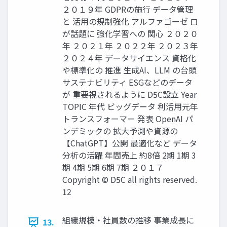
２０１９年 GDPRの施行 データ管理
と 活用の規制強化 アルファゴーゼ ロ
が話題に 強化学習への 関心 ２０２０
年 ２０２１年 ２０２２年 ２０２３年
２０２４年 データサイエンス 資格化
や標準化の 推進 生成AI、LLM の台頭
サステナビリティ ESGなどのデータ
が 重要視されるように D5C設立 Year
TOPIC 年代 ビッグデータ 利活用元年
トランスフォーマー 発表 OpenAI パ
ンデミックの 拡大予測や資源の
【ChatGPT】公開 最適化など データ
分析の活躍 年間売上 約8倍 2期 1期 3
期 4期 5期 6期 7期 ２０１７
Copyright © D5C all rights reserved.
12
組織規模・社員数の推移 事業成長に
13.