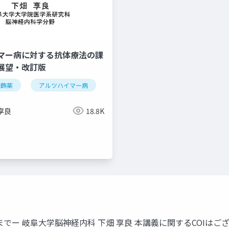
マー病に対する抗体療法の課
展望・改訂版
修飾薬
アルツハイマー病
抗体療法
享良
18.8K
症状
疾患修飾薬
でー 岐阜大学脳神経内科 下畑 享良 本講義に関するCOIはご