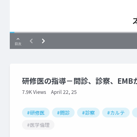
研修医の指導－問診、診察、EMB
7.9K Views
April 22, 25
#研修医
#問診
#診察
#カルテ
#医学倫理