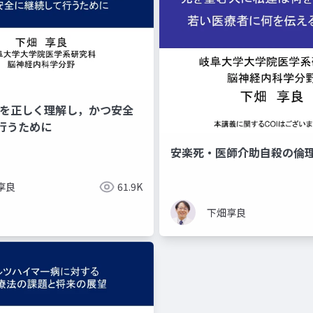
法を正しく理解し，かつ安全
行うために
安楽死・医師介助自殺の倫
享良
61.9K
下畑享良