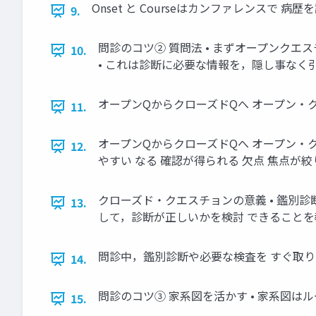
Onset と Courseはカンファレンスで 
9.
問診のコツ② 質問法 • まずオープンク
10.
• これは診断に必要な情報を，隠し事なく
オープンQからクローズドQへ オープン・ク
11.
オープンQからクローズドQへ オープン・ク
12.
やすい なる 確認が得られる 欠点 焦点が
クローズド・クエスチョンの意義 • 鑑別
13.
して，診断が正しいかを検討 できること
問診中，鑑別診断や必要な検査を すぐ取
14.
問診のコツ③ 家系図を活かす • 家系図は
15.