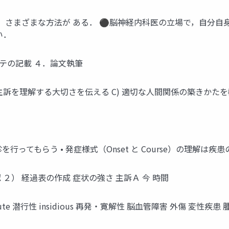
，さまざまな方法が ある． ⚫脳神経内科医の立場で，自分自
い．
ルテの記載 ４．論文執筆
当の主訴を理解する大切さを伝える C) 適切な人間関係の築きかた
を行ってもらう • 発症様式（Onset と Course）の理解は
の確認 ２） 経過表の作成 症状の強さ 主訴Ａ 今 時間
 潜行性 insidious 再発・寛解性 脳血管障害 外傷 変性疾患