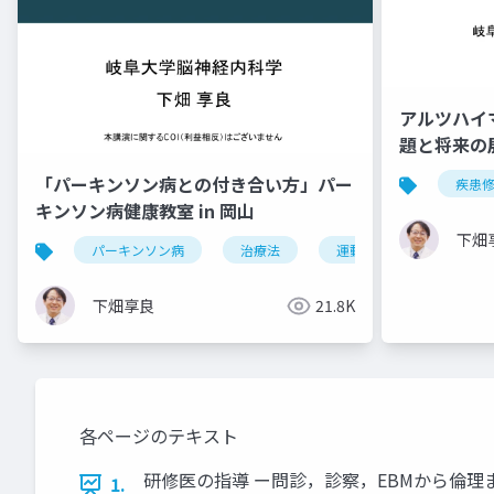
アルツハイ
題と将来の
「パーキンソン病との付き合い方」パー
疾患
キンソン病健康教室 in 岡山
下畑
パーキンソン病
治療法
運動症状
非運動
下畑享良
21.8K
各ページのテキスト
研修医の指導 ー問診，診察，EBMから倫理ま
1.