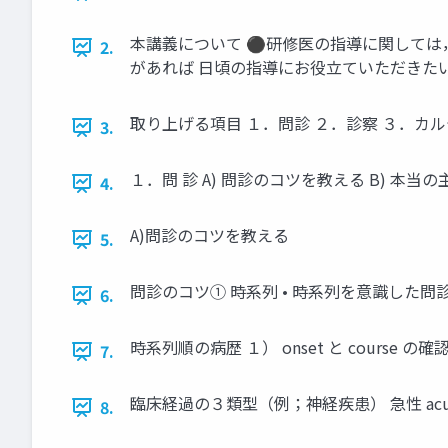
本講義について ⚫研修医の指導に関しては
2.
があれば 日頃の指導にお役立ていただきた
取り上げる項目 １．問診 ２．診察 ３．カ
3.
１．問 診 A) 問診のコツを教える B) 本
4.
A)問診のコツを教える
5.
問診のコツ① 時系列 • 時系列を意識した問診
6.
時系列順の病歴 １） onset と course 
7.
臨床経過の３類型（例；神経疾患） 急性 acute
8.