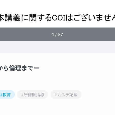
から倫理までー
#教育
#研修医指導
#カルテ記載