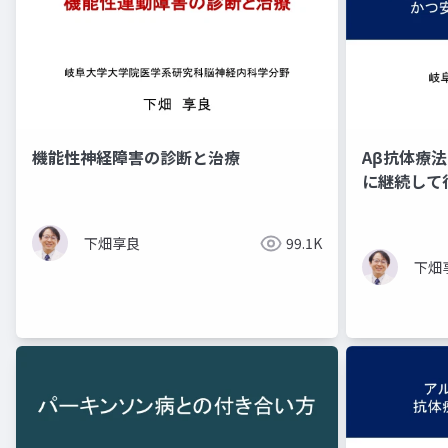
機能性神経障害の診断と治療
Aβ抗体療
に継続して
下畑享良
99.1K
下畑