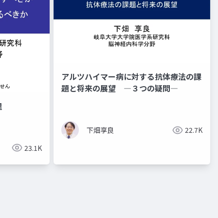
アルツハイマー病に対する抗体療法の課
題と将来の展望 ―３つの疑問―
理
下畑享良
22.7K
23.1K