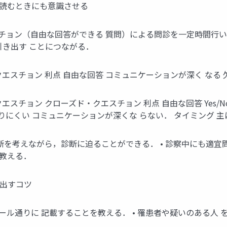
病歴を読むときにも意識させる
エスチョン（自由な回答ができる 質問）による問診を一定時間行
引き出す ことにつながる．
エスチョン 利点 自由な回答 コミュニケーションが深く なる 
エスチョン クローズド・クエスチョン 利点 自由な回答 Yes/
絞りにくい コミュニケーションが深くな らない． タイミング 
診断を考えながら，診断に迫ることができる． • 診察中にも適
を教える．
り出すコツ
ルール通りに 記載することを教える． • 罹患者や疑いのある人