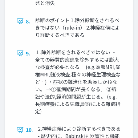
発と消失
診断のポイント 1.除外診断をされるべ
8.
きではない（rule-in） 2.神経症候によ
り診断するべきである
１.除外診断をされるべきではない ・
9.
全ての器質的疾患を除外するには膨大
な検査が必要となる。 (e.g.頭部MRI,脊
椎MRI,髄液検査,種々の神経生理検査な
ど…) ・症状の難治化を助長しかねな
い。 →①罹病期間が長くなる。 ②訴
訟や法的,経済的問題が生じる。 (e.g.
長期療養による失職,誤診による難病指
定)
2.神経症候により診断するべきである
10.
• 歴史的に，Babinskiも器質性と機能