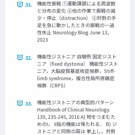
機能性振戦 ①運動課題による周波数
31.
と分布の変化 ②他の作業で振戦の減
少・停止（distraction） ③対側の手
足を急に動かしたときの振戦の一過
性休止 Neurology Blog June 13,
2023
機能性ジストニア 自験例 固定ジスト
32.
ニア（fixed dystonia） 機能性ジスト
ニア，大脳皮質基底核症候群，Stiff-
limb syndrome，複合性局所疼痛症
候群（CRPS）
機能性ジストニアの典型的パターン
33.
Handbook of Clinical Neurology.
139, 235-245, 2016 A) 物をつまむた
めのⅠ， Ⅱ指の機能は保たれる． B) ジ
ストニアと同側の肩は 挙上し，対側