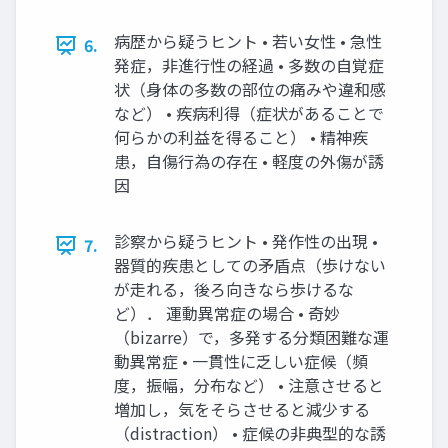
病歴から疑うヒント • 若い女性 • 急性
6.
発症，非進行性の経過 • 多数の自覚症
状（身体の多数の部位の痛みや違和感
など） • 疾病利得（症状があることで
何らかの利益を得ること） • 精神疾
患，自傷行為の存在 • 軽度の外傷が誘
因
診察から疑うヒント • 発作性の出現 •
7.
器質的疾患としての矛盾点（歩けない
が走れる，後ろ向きなら歩けるな
ど）． 運動異常症の場合 • 奇妙
（bizarre）で，多発する分類困難な運
動異常症 • 一貫性に乏しい症候（頻
度，振幅，分布など） • 注意させると
増加し，気をそらさせると減少する
（distraction） • 症候の非典型的な誘