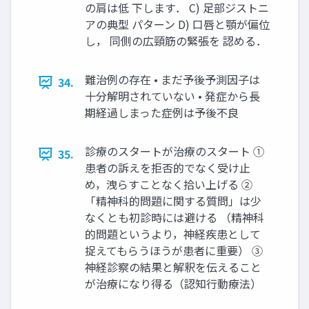
の肩は低 下します． C) 足部ジストニ
アの典型 パターン D) 口唇と顎が偏位
し， 同側の広頸筋の緊張を 認める．
難治例の存在 • まだ予後予測因子は
34.
十分解明されていない • 発症から長
期経過しまった症例は予後不良
診療のスタートが治療のスタート ①
35.
患者の訴えを拒否的でなく受け止
め，洩らすことなく拾い上げる ②
「精神科的問題に関する質問」は少
なくとも初診時には避ける （精神科
的問題というより，神経疾患として
捉えてもらうほうが患者に重要） ③
神経診察の結果と解釈を伝えること
が治療になり得る（認知行動療法）