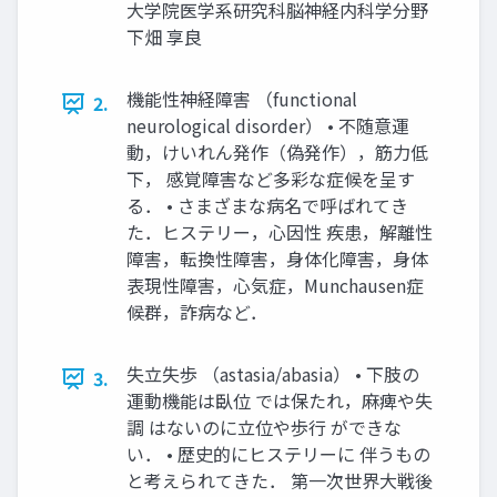
大学院医学系研究科脳神経内科学分野
下畑 享良
機能性神経障害 （functional
2.
neurological disorder） • 不随意運
動，けいれん発作（偽発作），筋力低
下， 感覚障害など多彩な症候を呈す
る． • さまざまな病名で呼ばれてき
た．ヒステリー，心因性 疾患，解離性
障害，転換性障害，身体化障害，身体
表現性障害，心気症，Munchausen症
候群，詐病など．
失立失歩 （astasia/abasia） • 下肢の
3.
運動機能は臥位 では保たれ，麻痺や失
調 はないのに立位や歩行 ができな
い． • 歴史的にヒステリーに 伴うもの
と考えられてきた． 第一次世界大戦後