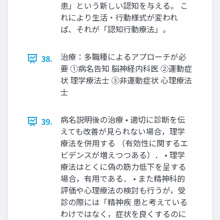
患」という新しい認知を与える。 こ
れにより生活・行動様式が変われ
ば、それが「認知行動療法」。
治療：多職種によるアプローチが必
38.
要 ①病名告知 脳神経内科医 ②運動症
状 理学療法士 ③非運動症状 心理療法
士
病名説明後の治療 • 適切に診断を伝
39.
えても改善が見られない場合，理学
療法を併用する （有効性に関するエ
ビデンスが増えつつある）． • 理学
療法はとくに偽の筋力低下を呈する
場合，有用である． • また精神科的
評価や心理療法の検討も行うが，受
診の際には「精神疾 患と考えている
わけではなく，症状を良くするのに