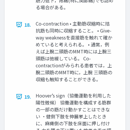
筋力低下，疼痛(特に関節痛)でも認め
る場合がある。
Co-contraction • 主動筋収縮時に拮
18.
抗筋も同時に収縮すること。 • Give-
way weaknessを直接筋を触れて確か
めていると考えられる。 • 通常，例
えば上腕二頭筋のMMT時には上腕三
頭筋は弛緩している。 Co-
contractionがみられる患者では，上
腕二頭筋のMMT時に，上腕 三頭筋の
収縮も触知することができる。
Hoover’s sign（協働運動を利用した
19.
陽性徴候） 協働運動を構成する筋群
の一部の筋だけ動かすことはできな
い ・健側下肢を伸展挙上したとき
に、麻痺側の下肢を床面に押し付け