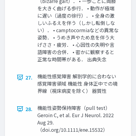
（bizarre gait）． • 一歩ごとに両膝
を大きく曲げる歩行． • 動作が極端
に遅い（過度の徐行）． • 全身の激
しいふるえを伴う（しかし転倒しな
い）． • camptocormiaなどの異常な
姿勢． • うめき声やため息を伴う大
げささ・疲労． • 心因性の失明や言
語障害の合併． • 密かに観察すると
正常な時間帯がある． 出典失念
機能性感覚障害 解剖学的に合わない
27.
感覚障害領域 機能性 身体正中での境
界線（視床病変を除く） 器質性
機能性姿勢保持障害（pull test）
28.
Geroin C, et al. Eur J Neurol. 2022
Aug 29.
（doi.org/10.1111/ene.15532）