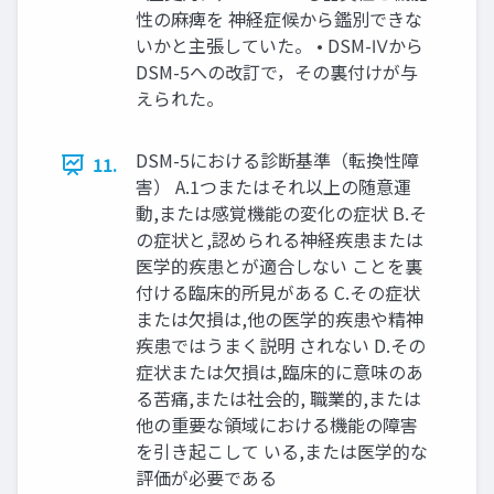
性の麻痺を 神経症候から鑑別できな
いかと主張していた。 • DSM-Ⅳから
DSM-5への改訂で，その裏付けが与
えられた。
DSM-5における診断基準（転換性障
11.
害） A.1つまたはそれ以上の随意運
動,または感覚機能の変化の症状 B.そ
の症状と,認められる神経疾患または
医学的疾患とが適合しない ことを裏
付ける臨床的所見がある C.その症状
または欠損は,他の医学的疾患や精神
疾患ではうまく説明 されない D.その
症状または欠損は,臨床的に意味のあ
る苦痛,または社会的, 職業的,または
他の重要な領域における機能の障害
を引き起こして いる,または医学的な
評価が必要である