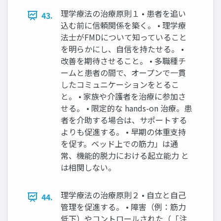
理学療法の治療原則１ • 患者を追い
43.
込む前に信頼関係を築く。 • 理学療
法士がFMDについて知っていること
を明らかにし、自信を持たせる。 •
改善を期待させること。 • 多職種チ
ームと患者の間で、オープンで一貫
したコミュニケーションをとるこ
と。 • 家族や介護者を治療に参加さ
せる。 • 限定的な hands-on 治療。患
者を介助する場合は、サポートする
よりも促進する。 • 早期の体重支持
を促す。ベッド上での筋力」は通
常、機能的脱力における起立能力 と
は相関しない。
理学療法の治療原則２ • 自立と自己
44.
管理を促進する。 • 障害（例：筋力
低下）やコントロールされた（「注