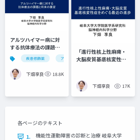
アルツハイマー病に対
する抗体療法の課題と
「進行性核上性麻痺・
将来の展望・改訂版
大脳皮質基底核変性症
疾患修飾薬
アルツハイマー病
抗体療法
をめぐる最近の進歩」
下畑享良
18.8K
下畑享良
17K
各ページのテキスト
機能性運動障害の診断と治療 岐阜大学
1.