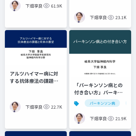
下畑享良
61.9K
下畑享良
23.1K
アルツハイマー病に対
する抗体療法の課題と
「パーキンソン病との
将来の展望 ―３つの
付き合い方」パーキン
疑問―
ソン病健康教室 in 岡山
パーキンソン病
治
下畑享良
22.7K
下畑享良
21.9K