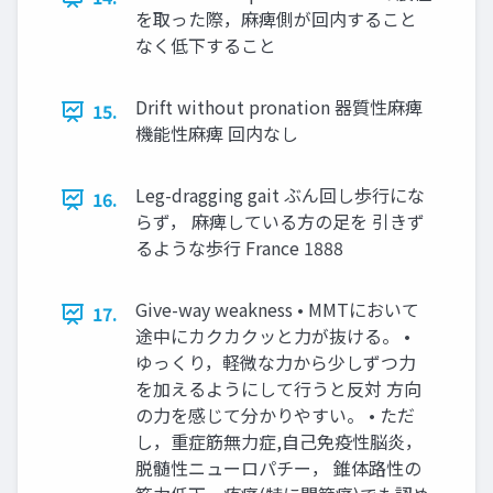
を取った際，麻痺側が回内すること
なく低下すること
Drift without pronation 器質性麻痺
15.
機能性麻痺 回内なし
Leg-dragging gait ぶん回し歩行にな
16.
らず， 麻痺している方の足を 引きず
るような歩行 France 1888
Give-way weakness • MMTにおいて
17.
途中にカクカクッと力が抜ける。 •
ゆっくり，軽微な力から少しずつ力
を加えるようにして行うと反対 方向
の力を感じて分かりやすい。 • ただ
し，重症筋無力症,自己免疫性脳炎，
脱髄性ニューロパチー， 錐体路性の