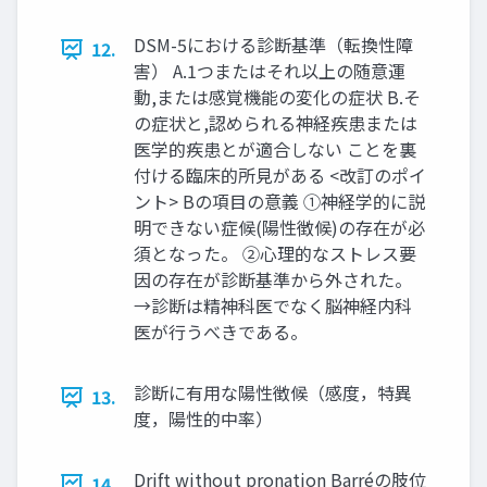
DSM-5における診断基準（転換性障
12.
害） A.1つまたはそれ以上の随意運
動,または感覚機能の変化の症状 B.そ
の症状と,認められる神経疾患または
医学的疾患とが適合しない ことを裏
付ける臨床的所見がある <改訂のポイ
ント> Bの項目の意義 ①神経学的に説
明できない症候(陽性徴候)の存在が必
須となった。 ②心理的なストレス要
因の存在が診断基準から外された。
→診断は精神科医でなく脳神経内科
医が行うべきである。
診断に有用な陽性徴候（感度，特異
13.
度，陽性的中率）
Drift without pronation Barréの肢位
14.