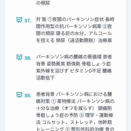
の頻尿
対 策 ①夜間のパーキンソン症状 長時
57.
間作用型の抗パーキンソン病薬 ②夜
間の頻尿 寝る前の水分，アルコール
を控える 頻尿（過活動膀胱）治療薬
パーキンソン病の腰痛の悪循環 患者
58.
背景 姿勢異常 筋強剛 骨粗しょ う症
紫外線を浴びず ビタミンD不足 腰痛
活動低下
患者背景 パーキンソン病における腰
59.
痛対策 ① 薬物療法 パーキンソン病の
十分な治療（オフを減らす） 鎮痛剤
骨粗しょう症の予防 ② 理学・運動療
法 コルセット，ストレッチ，体幹筋
トレーニング ③ 整形外科的治療 骨の