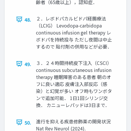
齢者（65歳以上），認知症．
２．レボドパカルビドパ経腸療法
48.
（LCIG） Levodopa-carbidopa
continuous infusion gel therapy レ
ボドパを持続投与 ただし夜間は中止
するので 貼付剤の併用などが必要．
３．２４時間持続皮下注入（CSCI）
49.
continuous subcutaneous infusion
therapy 睡眠障害のある患者 朝のオ
フに良い適応 皮膚注入部反応（感
染）と幻覚が多い オフ時もワンボタ
ンで追加可能． 1日1回シリンジ交
換． カニューレパッドは3日まで．
進行を抑える疾患修飾薬の開発状況
50.
Nat Rev Neurol (2024).