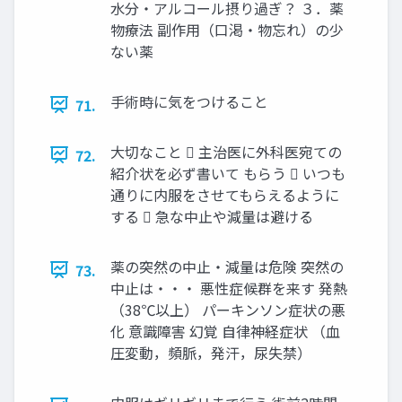
水分・アルコール摂り過ぎ？ ３．薬
物療法 副作用（口渇・物忘れ）の少
ない薬
手術時に気をつけること
71.
大切なこと  主治医に外科医宛ての
72.
紹介状を必ず書いて もらう  いつも
通りに内服をさせてもらえるように
する  急な中止や減量は避ける
薬の突然の中止・減量は危険 突然の
73.
中止は・・・ 悪性症候群を来す 発熱
（38℃以上） パーキンソン症状の悪
化 意識障害 幻覚 自律神経症状 （血
圧変動，頻脈，発汗，尿失禁）