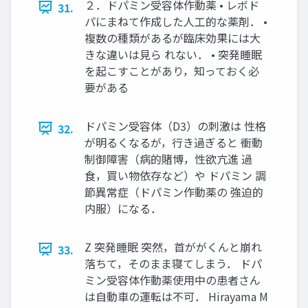
２．ドパミン受容体作動薬 • レボド
31.
パにまねて作成した人工的な薬剤． •
複数の種類があるが臨床効果には大
きな違いは見ら れない． • 突発睡眠
を起こすことがあり，知っておく必
要がある
ドパミン受容体（D3）の刺激は 性格
32.
が明るくなるが，行き過ぎると 衝動
制御障害（病的賭博，性欲亢進 過
食，買い物依存など）や ドパミン 調
節異常症（ドパミン作動薬の 強迫的
内服）になる．
Z 突発睡眠 突然，首ががくんと崩れ
33.
落ちて，そのまま寝てしまう． ドパ
ミン受容体作動薬使用中の患者さん
は自動車の運転は不可． Hirayama M