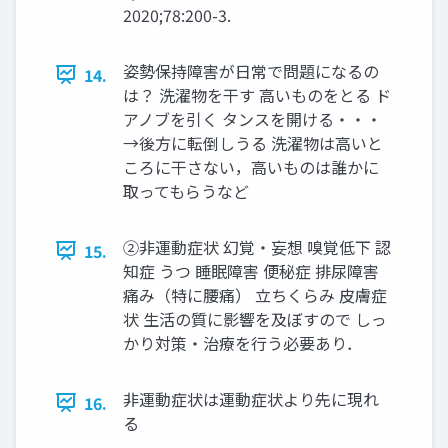
2020;78:200-3.
姿勢保持障害が日常で問題になるの
14.
は？ 洗濯物を干す 高いものをとる ド
アノブを引く タンスを開ける・・・
→後方に転倒しうる 洗濯物は高いと
ころに干さない，高いものは誰かに
取ってもらうなど
②非運動症状 幻覚・妄想 嗅覚低下 認
15.
知症 うつ 睡眠障害 便秘症 排尿障害
痛み（特に腰痛） 立ちくらみ 皮膚症
状 生活の質に影響を及ぼすので しっ
かり対策・治療を行う必要あり．
非運動症状は運動症状より先に現れ
16.
る