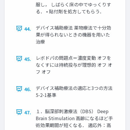
服し， しばらく床の中でゆっくりす
る． • 貼付剤を処方してもらう．
デバイス補助療法 薬物療法で十分効
44.
果が得られないときの機器を用いた
治療
レボドパの問題点＝濃度変動 オフを
45.
なくすには持続投与が理想的 オフ オ
フ オフ
デバイス補助療法の適応と3つの方法
46.
5-2-1基準
１．脳深部刺激療法（DBS） Deep
47.
Brain Stimulation 高齢になるほど手
術効果期間が短くなる． 適応外：高