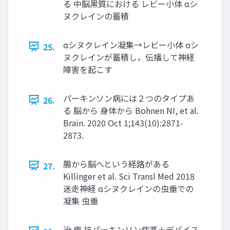
る 中脳黒質における レビー小体 αシ
ヌクレインの蓄積
αシヌクレイン凝集→レビー小体 αシ
25.
ヌクレインが蓄積し，伝播して神経
障害を起こす
パーキンソン病には２つのタイプあ
26.
る 脳から 身体から Bohnen NI, et al.
Brain. 2020 Oct 1;143(10):2871-
2873.
腸から脳へという経路がある
27.
Killinger et al. Sci Transl Med 2018
迷走神経 αシヌクレインの虫垂での
凝集 虫垂
治 療 抗パーキンソン病薬＋デバイス