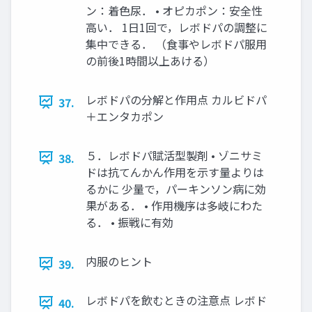
ン：着色尿． • オピカポン：安全性
高い． 1日1回で，レボドパの調整に
集中できる． （食事やレボドパ服用
の前後1時間以上あける）
レボドパの分解と作用点 カルビドパ
37.
＋エンタカポン
５．レボドパ賦活型製剤 • ゾニサミ
38.
ドは抗てんかん作用を示す量よりは
るかに 少量で，パーキンソン病に効
果がある． • 作用機序は多岐にわた
る． • 振戦に有効
内服のヒント
39.
レボドパを飲むときの注意点 レボド
40.