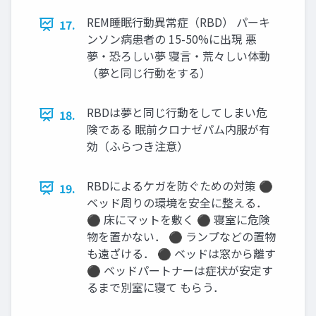
REM睡眠行動異常症（RBD） パーキ
17.
ンソン病患者の 15-50%に出現 悪
夢・恐ろしい夢 寝言・荒々しい体動
（夢と同じ行動をする）
RBDは夢と同じ行動をしてしまい危
18.
険である 眠前クロナゼパム内服が有
効（ふらつき注意）
RBDによるケガを防ぐための対策 ⚫
19.
ベッド周りの環境を安全に整える．
⚫ 床にマットを敷く ⚫ 寝室に危険
物を置かない． ⚫ ランプなどの置物
も遠ざける． ⚫ ベッドは窓から離す
⚫ ベッドパートナーは症状が安定す
るまで別室に寝て もらう．