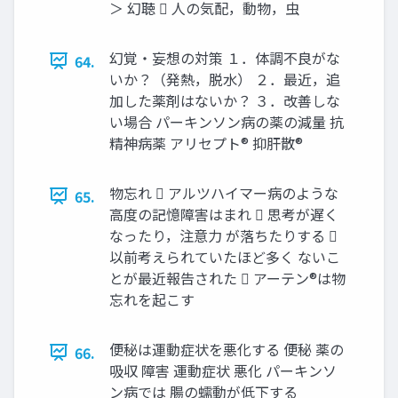
＞ 幻聴  人の気配，動物，虫
幻覚・妄想の対策 １．体調不良がな
64.
いか？（発熱，脱水） ２．最近，追
加した薬剤はないか？ ３．改善しな
い場合 パーキンソン病の薬の減量 抗
精神病薬 アリセプト® 抑肝散®
物忘れ  アルツハイマー病のような
65.
高度の記憶障害はまれ  思考が遅く
なったり，注意力 が落ちたりする 
以前考えられていたほど多く ないこ
とが最近報告された  アーテン®は物
忘れを起こす
便秘は運動症状を悪化する 便秘 薬の
66.
吸収 障害 運動症状 悪化 パーキンソ
ン病では 腸の蠕動が低下する