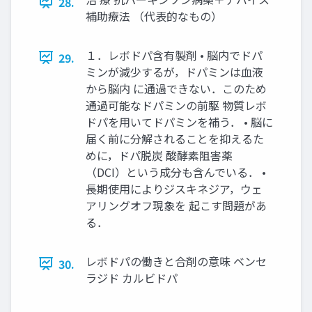
28.
補助療法 （代表的なもの）
１．レボドパ含有製剤 • 脳内でドパ
29.
ミンが減少するが，ドパミンは血液
から脳内 に通過できない．このため
通過可能なドパミンの前駆 物質レボ
ドパを用いてドパミンを補う． • 脳に
届く前に分解されることを抑えるた
めに，ドパ脱炭 酸酵素阻害薬
（DCI）という成分も含んでいる． •
長期使用によりジスキネジア，ウェ
アリングオフ現象を 起こす問題があ
る．
レボドパの働きと合剤の意味 ベンセ
30.
ラジド カルビドパ