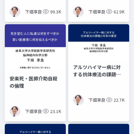
下畑享良
99.3K
下畑享良
61.9K
アルツハイマー病に対
する抗体療法の課題と
安楽死・医師介助自殺
将来の展望 ―３つの
の倫理
疑問―
下畑享良
22.7K
下畑享良
23.1K