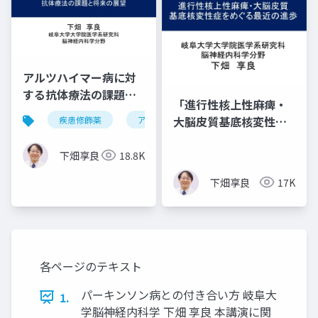
アルツハイマー病に対
する抗体療法の課題と
「進行性核上性麻痺・
将来の展望・改訂版
大脳皮質基底核変性症
疾患修飾薬
アルツハイマー病
抗体療法
をめぐる最近の進歩」
下畑享良
18.8K
下畑享良
17K
各ページのテキスト
パーキンソン病との付き合い方 岐阜大
1.
学脳神経内科学 下畑 享良 本講演に関