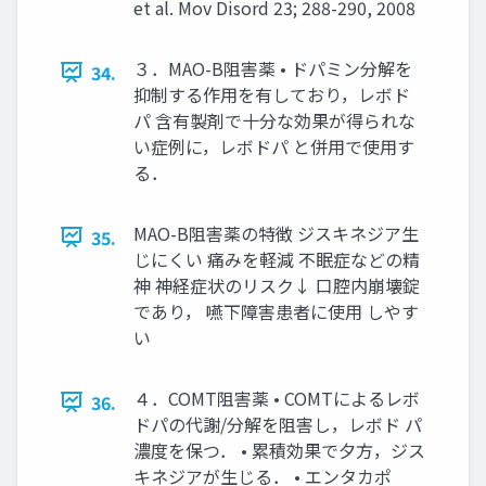
et al. Mov Disord 23; 288-290, 2008
３．MAO-B阻害薬 • ドパミン分解を
34.
抑制する作用を有しており，レボド
パ 含有製剤で十分な効果が得られな
い症例に，レボドパ と併用で使用す
る．
MAO-B阻害薬の特徴 ジスキネジア生
35.
じにくい 痛みを軽減 不眠症などの精
神 神経症状のリスク↓ 口腔内崩壊錠
であり， 嚥下障害患者に使用 しやす
い
４．COMT阻害薬 • COMTによるレボ
36.
ドパの代謝/分解を阻害し，レボド パ
濃度を保つ． • 累積効果で夕方，ジス
キネジアが生じる． • エンタカポ