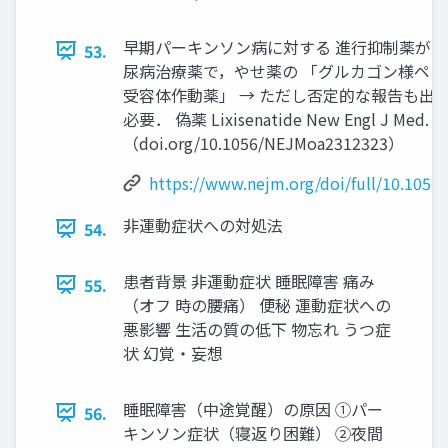
早期パーキンソン病に対する 進行抑制薬が見
53.
尿病治療薬で，やせ薬の 「グルカゴン様ペプチド
受容体作動薬」 → ただし否定的な報告も出
必要． 偽薬 Lixisenatide New Engl J Med. Apr
（doi.org/10.1056/NEJMoa2312323）
https://www.nejm.org/doi/full/10.105
非運動症状への対処法
54.
患者背景 非運動症状 睡眠障害 痛み
55.
（オフ 時の腰痛） 便秘 運動症状への
悪影響 生活の質の低下 物忘れ うつ症
状 幻覚・妄想
睡眠障害（中途覚醒）の原因 ①パー
56.
キンソン症状（寝返り困難） ②夜間