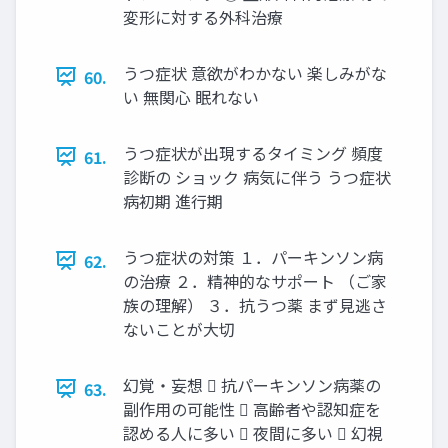
変形に対する外科治療
うつ症状 意欲がわかない 楽しみがな
60.
い 無関心 眠れない
うつ症状が出現するタイミング 頻度
61.
診断の ショック 病気に伴う うつ症状
病初期 進行期
うつ症状の対策 １．パーキンソン病
62.
の治療 ２．精神的なサポート （ご家
族の理解） ３．抗うつ薬 まず見逃さ
ないことが大切
幻覚・妄想  抗パーキンソン病薬の
63.
副作用の可能性  高齢者や認知症を
認める人に多い  夜間に多い  幻視