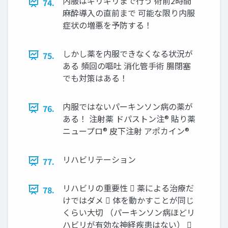
内服はギリギリまで行う 術前2時間
74.
麻酔導入の直前まで 可能な限り内服
症状の増悪を予防する！
しかし薬を内服できなくなる状況が
75.
ある 頻回の嘔吐 消化管手術 腸閉塞
でも対策はある！
内服ではないパーキンソン病の薬が
76.
ある！ 注射薬 ドパストン注® 貼り薬
ニュープロ® 皮下注射 アポカイン®
リハビリテーション
77.
リハビリの重要性  薬による治療だ
78.
けではダメ  体を動かすことが同じ
くらい大切 （パーキンソン病ほどリ
ハビリが有効な神経疾患はない） 