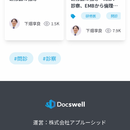
診察、EMBから倫理ま
でー
研修医
問診
下畑享良
1.5K
下畑享良
7.9K
#問診
#診察
運営：株式会社アプルーシッド