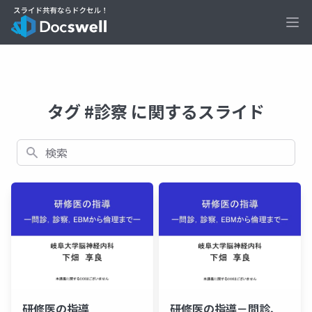
Ope
タグ #診察 に関するスライド
検索
研修医の指導
研修医の指導－問診、