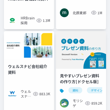
北原麦郎
1M
HRBrain
1.3M
採用
ウェルスナビ会社紹介
資料
見やすいプレゼン資料
の作り方[ドクセル版]
資料
デザイン
ウェル
883.3K
スナビ
モリシ
株式会
859.2K
ゲ
社