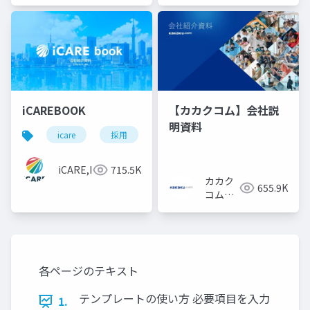
iCAREBOOK
【カカクコム】会社説
明資料
icare
採用
カルチャーデック
採用資料
iCARE,Inc
715.5K
カカク
655.9K
コム採
用担当
各ページのテキスト
テンプレートの使い方 必要項目を入力
1.