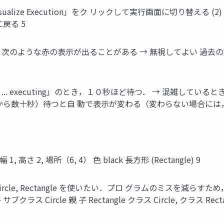
sualize Execution」をク リックして実行画面に切り替える (2)「La
戻る 5
行画面で，次のような赤の表示が出ることがある → 無視してよい 過
 wait ... executing」のとき，１０秒ほど待つ． → 混雑してい
から数十秒）待つと自 動で表示が変わる（変わらない場合には，
1, 高さ 2, 場所（6, 4） 色 black 長方形 (Rectangle) 9
rcle, Rectangle を使いたい．プロ グラムのミスを減ら
ブクラス Circle 親 子 Rectangle クラス Circle, クラ