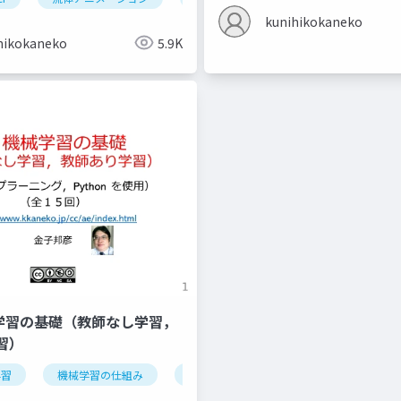
kunihikokaneko
hikokaneko
5.9K
機械学習の基礎（教師なし学習，
習）
学習
データの種類
機械学習の仕組み
オープンデータ
学習
検証
情報化社会
iris データセッ