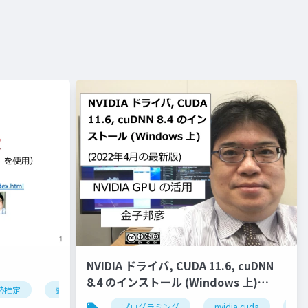
NVIDIA ドライバ, CUDA 11.6, cuDNN
8.4 のインストール (Windows 上)
勢推定
頭部の姿勢推定
オブジェクトの姿勢推定
ディープ
(2022年4月の最新版)
クター
液体
ジオメトリ
プログラミング
流入口
nvidia cuda
ベイク
nvi