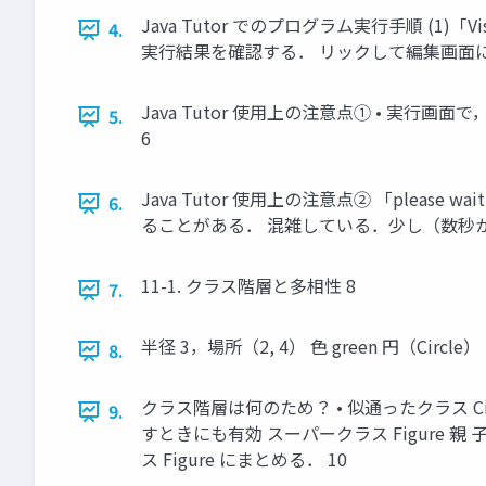
Java Tutor でのプログラム実行手順 (1)「Vi
4.
実行結果を確認する． リックして編集画面に
Java Tutor 使用上の注意点① • 実
5.
6
Java Tutor 使用上の注意点② 「please
6.
ることがある． 混雑している．少し（数秒
11-1. クラス階層と多相性 8
7.
半径 3，場所（2, 4） 色 green 円（Circle） 幅 
8.
クラス階層は何のため？ • 似通ったクラス Ci
9.
すときにも有効 スーパークラス Figure 親 子 サ
ス Figure にまとめる． 10