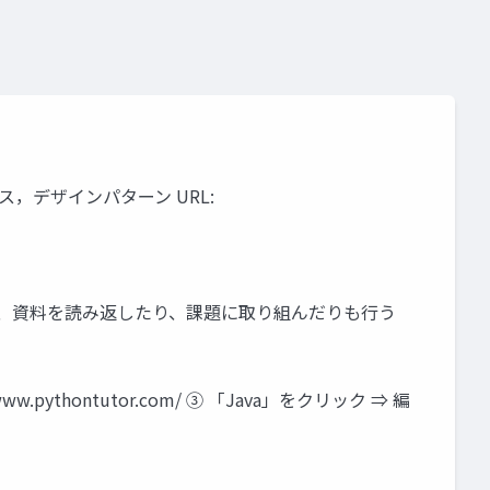
ス，デザインパターン URL:
ン 各自、資料を読み返したり、課題に取り組んだりも行う
w.pythontutor.com/ ③ 「Java」をクリック ⇒ 編