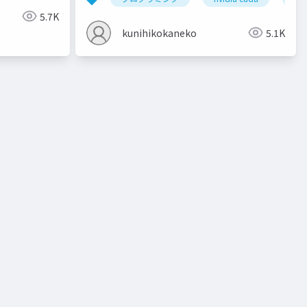
5.7K
kunihikokaneko
5.1K
ト
教師有り学習
教師無し学習
予測
クラスタリン