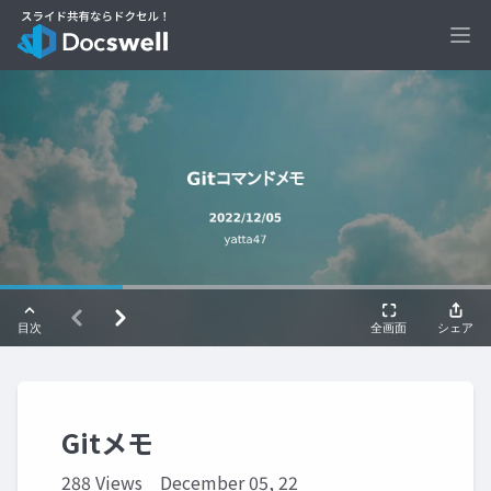
Ope
Gitメモ
288 Views
December 05, 22