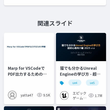
関連スライド
Marp for VSCodeで
猫でも分かるUnreal
PDF出力するための準
Engineの学び方 - 超初
備
心者向け編 - 2023 v1.0
ue4
ue5
u
エピック
yatta47
9.5K
1.7M
ゲームズ
ジャパン