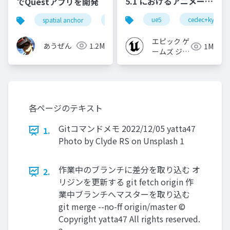
5.1 におけるアニメーシ
でQuestアプリを開発
ョンの新機能について
ue5
cedec+kyushu
spatial anchor
unity
quest pro
shapereco
【CEDEC+KYUSHU
2022】
エピック ゲ
あうぜん
1.2M
1M
ームズ ジャ
パン
各ページのテキスト
Gitコマンドメモ 2022/12/05 yatta47
1.
Photo by Clyde RS on Unsplash 1
作業中のブランチに差分を取り込む オ
2.
リジンを更新する git fetch origin 作
業中ブランチへマスターを取り込む
git merge --no-ff origin/master ©
Copyright yatta47 All rights reserved.