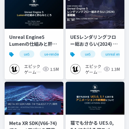
Unreal Engine5
UE5レンダリングフロ
Lumenの仕組みと肝心
ー総おさらい(2024) 基
なところ
礎編！
ue5
ue-rendering
ue-lumen
ue5
unreal engine
[CEDEC+KYUSHU
2024]
エピック
エピック
1.5M
1.3M
ゲームズ
ゲームズ
ジャパン
ジャパン
猫でも分かる UE5.0,
Meta XR SDK(V66-74)