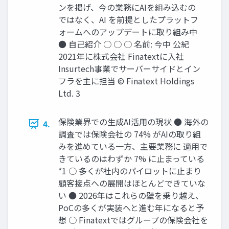
ンを掲げ、今の業務にAIを組み込むの
ではなく、AI を前提としたプラットフ
ォームへのアップデートに取り組み中
● 自己紹介 ○ ○ ○ 名前: 今中 公紀
2021年に株式会社 Finatextに入社
Insurtech事業でサーバーサイドとイン
フラを主に担当 © Finatext Holdings
Ltd. 3
保険業界での生成AI活用の現状 ● 海外の
4.
調査では保険会社の 74% がAIの取り組
みを進めている一方、主要業務に 適用で
きているのはわずか 7% に止まっている
*1 ○ 多くが社内のパイロットに止まり
顧客接点への展開はほとんどできていな
い ● 2026年はこれらの壁を乗り越え、
PoCの多くが実装へと進む年になると予
想 ○ Finatextではグループの保険会社を