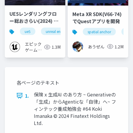
UE5レンダリングフロ
Meta XR SDK(V66-74)
ー総おさらい(2024) 基
でQuestアプリを開発
礎編！
ue5
unreal engine
ue-rendering
spatial anchor
unit
[CEDEC+KYUSHU
2024]
エピック
あうぜん
1.2M
1.3M
ゲームズ
ジャパン
各ページのテキスト
保険 x 生成AI のあり方 ~ Generativeの
1.
「生成」からAgenticな「自律」へ~ フ
ィンテック養成勉強会 #64 Koki
Imanaka © 2024 Finatext Holdings
Ltd.