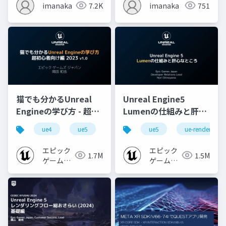
imanaka
7.2K
imanaka
751
猫でも分かるUnreal
Unreal Engine5
Engineの学び方 - 超初
Lumenの仕組みと肝心
心者向け編 - 2023 v1.0
なところ
ue4
ue5
ue-beginner
ue5
ue-rendering
エピック
エピック
1.7M
1.5M
ゲームズ
ゲームズ
ジャパン
ジャパン