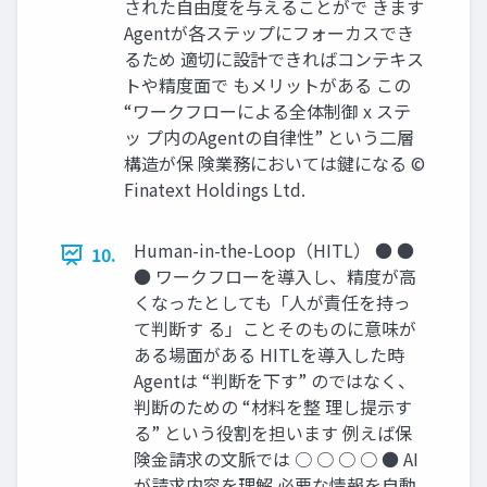
された自由度を与えることがで きます
Agentが各ステップにフォーカスでき
るため 適切に設計できればコンテキス
トや精度面で もメリットがある この
“ワークフローによる全体制御 x ステ
ッ プ内のAgentの自律性” という二層
構造が保 険業務においては鍵になる ©
Finatext Holdings Ltd.
Human-in-the-Loop（HITL） ● ●
10.
● ワークフローを導入し、精度が高
くなったとしても「人が責任を持っ
て判断す る」ことそのものに意味が
ある場面がある HITLを導入した時
Agentは “判断を下す” のではなく、
判断のための “材料を整 理し提示す
る” という役割を担います 例えば保
険金請求の文脈では ○ ○ ○ ○ ● AI
が請求内容を理解 必要な情報を自動