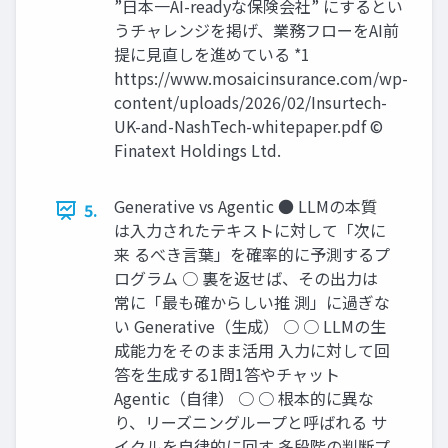
”日本一AI-readyな保険会社” にするとい
うチャレンジを掲げ、業務フローをAI前
提に見直しを進めている *1
https://www.mosaicinsurance.com/wp-
content/uploads/2026/02/Insurtech-
UK-and-NashTech-whitepaper.pdf ©
Finatext Holdings Ltd.
Generative vs Agentic ● LLMの本質
5.
は入力されたテキストに対して「次に
来 るべき言葉」を確率的に予測するプ
ログラム ○ 裏を返せば、その出力は
常に「最も確からしい推 測」に過ぎな
い Generative（生成） ○ ○ LLMの生
成能力をそのまま活用 入力に対して回
答を生成する1問1答やチャット
Agentic（自律） ○ ○ 根本的に異な
り、リーズニングループと呼ばれる サ
イクルを自律的に回す 多段階の判断プ