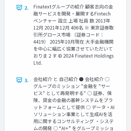
Finatextグループの紹介 顧客志向の金
2.
融サービスを開発・展開するFintech
ベンチャー 設立 上場 社員 数 2013年
12月 2021年12月 406名 ※ 東京証券取
引所グロース市場 （証券コード：
4419） 2025年10月現在 大手金融機関
を中心に幅広く協業させていただいて
おりま 2 す © 2024 Finatext Holdings
Ltd.
会社紹介 と 自己紹介 ● 会社紹介 ○
3.
グループのミッション "金融を "サー
ビス" として再発明する" ○ 証券、保
険、貸金の金融の基幹システムをプラ
ットフォームとして提供 ○ データ・AI
ソリューション事業として生成AIを活
用に関するコンサルティング ・システ
ムの開発 ○ “AI+” をグループミッショ