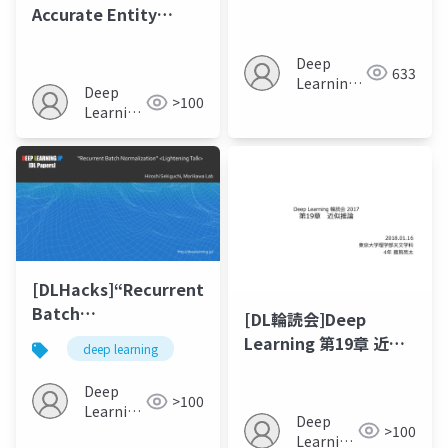
Adversarial
Accurate Entity
Networks
Recognition with
Iterated Dilated
Deep
633
Learning
Convolutions
Deep
>100
JP
Learning
JP
[DLHacks]“Recurrent
Batch
[DL輪読会]Deep
Normalization”<Lightening
Learning 第19章 近似
deep learning
Talk>
推論
Deep
>100
Learning
Deep
>100
JP
Learning