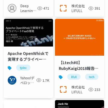
Subsymbolic-
Deep
株式会社
471
391
Symbolic Boundary
Learning
LIFULL
JP
Apache OpenWhiskで
実現するプライベート
【Ltech#0】
FaaS環境 #tjdev
RubyKaigi2018報告会
tjdev
はじめてのRuby
lifull
tech
Yahoo!デ
Kaigi ~ Crubyだけが
1.7K
ベロッパ
Rubyじゃない~
株式会社
ーネット
233
LIFULL
ワーク