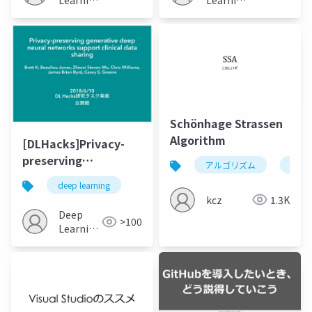
JP
JP
Schönhage Strassen
Algorithm
[DLHacks]Privacy-
preserving
アルゴリズム
分割
generative deep
deep learning
neural networks
kcz
1.3K
support clinical data
Deep
>100
sharing
Learning
JP