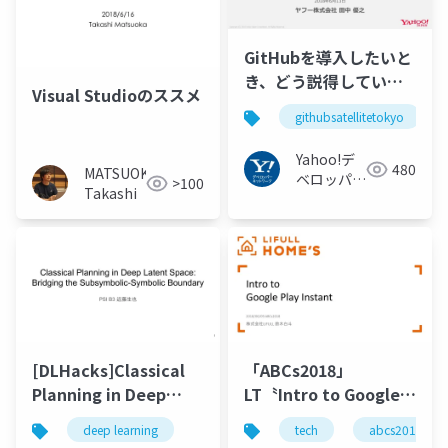
GitHubを導入したいと
き、どう説得していこ
Visual Studioのススメ
う
githubsatellitetokyo
#GitHubSatelliteTokyo
Yahoo!デ
480
MATSUOKA
ベロッパー
>100
Takashi
ネットワー
ク
[DLHacks]Classical
「ABCs2018」
Planning in Deep
LT〝Intro to Google
Latent Space:
Play Instant〟
deep learning
tech
abcs2018
Bridging the