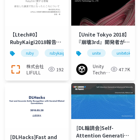
【Ltech#0】
【Unite Tokyo 2018】
RubyKaigi2018報告会
『崩壊3rd』開発者が語
Ruby2.6に関する情報
るアニメ風レンダリン
ruby
rubykaigi
技術
unite
lifull
unitetokyo
tech
と参加した講演で気に
グの極意
なったところ
株式会社
Unity
192
47.7K
LIFULL
Technologies
Japan
[DL輪読会]Self-
Attention Generative
[DLHacks]Fast and