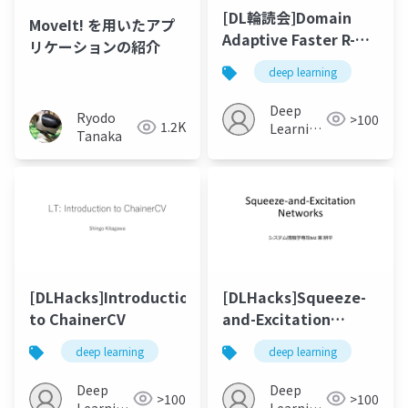
[DL輪読会]Domain
MoveIt! を用いたアプ
Adaptive Faster R-
リケーションの紹介
CNN for Object
deep learning
Detection in the Wild
Deep
Ryodo
>100
1.2K
Learning
Tanaka
JP
[DLHacks]Introduction
[DLHacks]Squeeze-
to ChainerCV
and-Excitation
Networks
deep learning
deep learning
Deep
Deep
>100
>100
Learning
Learning