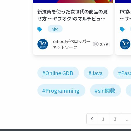
新技術を使った次世代の商品の見
PC
せ方 ～ヤフオク!のマルチビュー
～サ
機能～ #yjtc
ロセス
yjtc
Yahoo!デベロッパー
2.7K
ネットワーク
#Online GDB
#Java
#Pas
#Programming
#sin関数
1
2
...