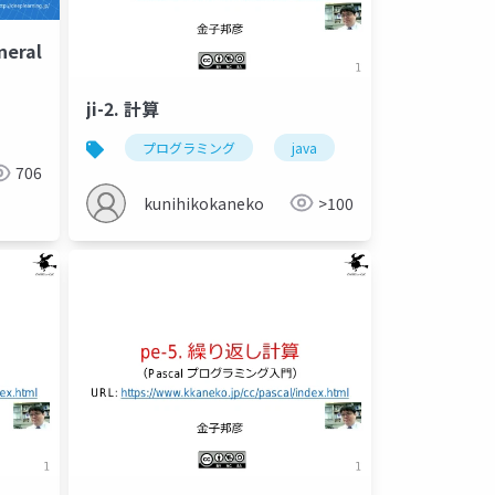
neral
ji-2. 計算
uage
条件式
論理演算
プログラミング
金子邦彦研究室
java
計算
変数
706
kunihikokaneko
>100