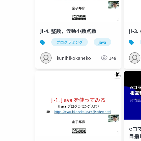
ji-4. 整数，浮動小数点数
ji-
プログラミング
java
整数
kunihikokaneko
148
eコ
目指し