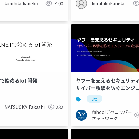
kunihikokaneko
>100
kunihikokaneko
Tで始めるIoT開発
ヤフーを支えるセキュリティ
サイバー攻撃を防ぐエンジ
仕事とは～ #yjtc
ietnam
modern-offshore
yjtc
MATSUOKA Takashi
232
Yahoo!デベロッパー
ネットワーク