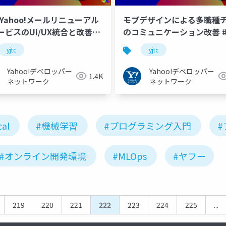
版Yahoo!メールリニューアル
モブデザインによる多職種
ービスのUI/UX統合と改善プ
のコミュニケーション改善 #y
～ #yjtc
yjtc
yjtc
Yahoo!デベロッパー
Yahoo!デベロッパー
1.4K
ネットワーク
ネットワーク
cal
#機械学習
#プログラミング入門
#オンライン開発環境
#MLOps
#ヤフー
219
220
221
222
223
224
225
...