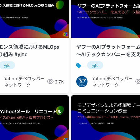
エンス領域におけるMLOps
ヤフーのAIプラットフォー
組み #yjtc
～AIテックカンパニーを支
ータ基盤～ #yjtc
yjtc
yjtc
Yahoo!デベロッパー
Yahoo!デベロッパー
2.7K
ネットワーク
ネットワーク