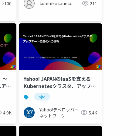
>100
kunihikokaneko
211
 ～
Yahoo! JAPANのIaaSを支える
ニアの
Kubernetesクラスタ、アップデ
ート自動化への挑戦 #yjtc
yjtc
Yahoo!デベロッパー
4.9K
5.4K
ネットワーク