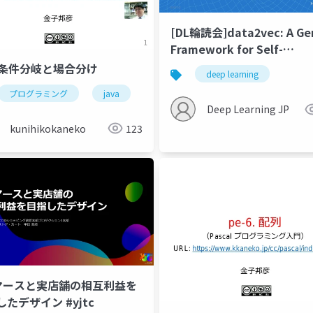
[DL輪読会]data2vec: A Ge
Framework for Self-
supervised Learning in
3. 条件分岐と場合分け
deep learning
Speech, Vision and Lang
プログラミング
浮動小数点数
%
java
floor
if
pow
else
条件分岐
金子邦彦研究室
Deep Learning JP
kunihikokaneko
123
マースと実店舗の相互利益を
たデザイン #yjtc