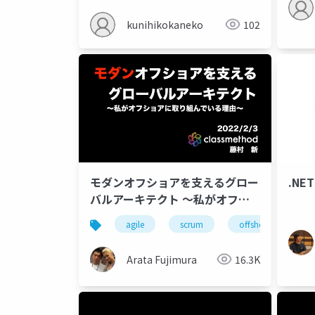
kunihikokaneko
102
モダンオフショアを支えるグロー
.NE
バルアーキテクト 〜私がオフシ
ョアに取り組んでいる理由〜
agile
scrum
offshore
v
Arata Fujimura
16.3K