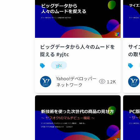
ビッグデータから人々のムードを
サイ
捉える #yjtc
の取り
yjtc
Yahoo!デベロッパー
1.2K
ネットワーク