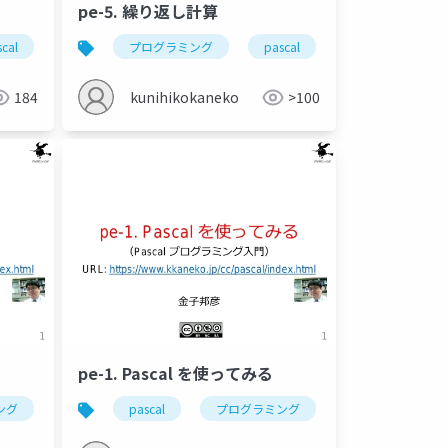
pe-5. 繰り返し計算
面表示
cal
配列
金子邦彦研究室
プログラミング
array
pascal
while
for
184
kunihikokaneko
>100
pe-1. Pascal を使ってみる
ング
浮動小数点数
pascal
入力
プログラミング
出力
gdbonline
繰り返し