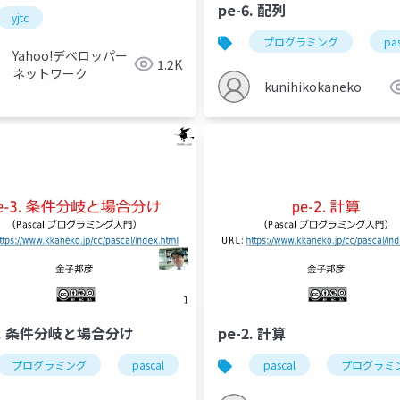
pe-6. 配列
yjtc
返し
gdbonline
キーボードからのデータの読み込み
プログラミング
画
pas
Yahoo!デベロッパー
1.2K
ネットワーク
kunihikokaneko
3. 条件分岐と場合分け
pe-2. 計算
プログラミング
pascal
if
条件分岐
pascal
プログラミ
real
整数
浮動小数点数