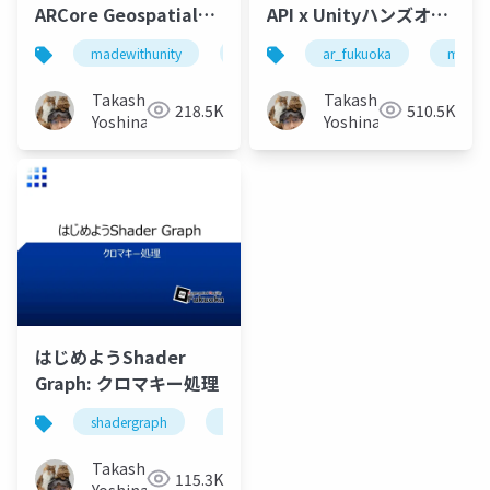
ARCore Geospatial
API x Unityハンズオン
API & Unity
by AR Fukuoka
madewithunity
ar_fukuoka
ar_fukuoka
arcore
madewi
geosp
Takashi
Takashi
218.5K
510.5K
Yoshinaga
Yoshinaga
はじめようShader
Graph: クロマキー処理
shadergraph
madewithunity
ar_fukuoka
Takashi
115.3K
Yoshinaga