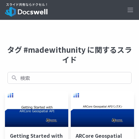
Ope
タグ #madewithunity に関するスラ
イド
検索
Getting Started with
ARCore Geospatial