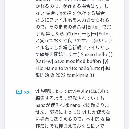
かれるので，保存する場合は y ，し
ない 場合はnを押す 保存する場合，
さらにファイル名を入力させられる
ので，そのままの場合は[Enter] で完
了 編集したら [Ctrl+x]→[y]→[Enter]
と覚えておくと良いです． ( 無いファ
イル名にした場合新規ファイルとし
て編集を開始します ) $ nano hello ( )
[Ctrl+w] Save modified buffer? [y]
File Name to write: hello[Enter] 編
集開始 ©︎ 2022 tomkimra 31
vi 説明によってはviやvim(ほぼvi)で
32.
編集するように記載されていても
nanoが使えれば nano で問題ありま
せん．環境によっては vi しか使えな
い場合もありえるので，基本的 な操
作だけでも押さえておくと良いで