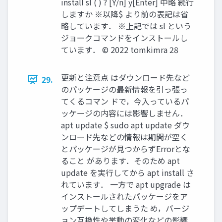
install sl ( ) ? [Y/n] y[Enter] 中略 続行
しますか ※以降$ より前の表記は省
略しています． ※上記では sl という
ジョークコマンドをインストールし
ています． ©︎ 2022 tomkimra 28
更新と注意点 はダウンロード先など
29.
のパッケージの最新情報を引っ張っ
てくるコマン ドで，今入っているパ
ッケージの内容には影響しません．
apt update $ sudo apt update ダウ
ンロード先などの情報は期間が空く
とパッケージが見つからずErrorとな
ること があります．そのため apt
update を実行してから apt install さ
れています． 一方で apt upgrade は
インストールされたパッケージをア
ップデートしてしまうた め，バージ
ョン互換性や挙動の変化などの影響