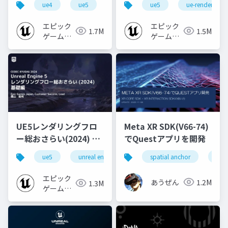
ue4
ue5
ue-beginner
ue5
ue-rendering
エピック
エピック
1.7M
1.5M
ゲームズ
ゲームズ
ジャパン
ジャパン
UE5レンダリングフロ
Meta XR SDK(V66-74)
ー総おさらい(2024) 基
でQuestアプリを開発
礎編！
ue5
unreal engine
ue-rendering
spatial anchor
unit
[CEDEC+KYUSHU
2024]
エピック
あうぜん
1.2M
1.3M
ゲームズ
ジャパン