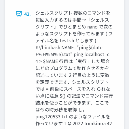
シェルスクリプト 複数のコマンドを
42.
毎回入力するのは手間→「シェルス
クリプト」でひとまとめ nano で次の
ようなスクリプトを作ってみます ( フ
ァイル名を test.sh とします )
#!/bin/bash NAME="ping$(date
+%H%M%S).txt" ping localhost -c
4 > $NAME 行目は「実行」した場合
にどのプログラムで動作させるかを
記述しています 2 行目のように変数
を定義できます．シェルスクリプト
では = 前後にスペースを入れ られな
い点に注意 $() の記法でコマンド実行
結果を使うことができます．ここで
は今の時分秒を取得 し，
ping120533.txt のようなファイルを
作っています 1 ©︎ 2022 tomkimra 42