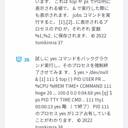
います． これは top や ps でPID列に
表示される値で， & で実行した際に
も表示されます． jobs コマンドを実
行すると， [1],[2].. に表示されるプ
ロセスの PID が，それぞれ 変数
%1,%2.. に保存されます． ©︎ 2022
tomkimra 37
試しに yes コマンドをバックグラウ
38.
ンド実行し，そのプロセスを強制終
了させてみま す． $ yes > /dev/null
& [1] 111 $ top ( ) PID USER PR ...
%CPU %MEM TIME+ COMMAND 111
hoge 20 ... 100.0 0.0 0:04.68 yes [q] $
ps PID TTY TIME CMD .. 111 tty1
00:00:13 yes 略 （ で終了） PID 111
のプロセス yes が1コア占有している
ことがわかります． ©︎ 2022
tomkimra 38