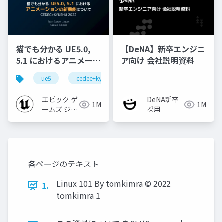
猫でも分かる UE5.0,
【DeNA】新卒エンジニ
5.1 におけるアニメーシ
ア向け 会社説明資料
ョンの新機能について
ue5
cedec+kyushu
ue-animation
ue-opt
【CEDEC+KYUSHU
2022】
エピック ゲ
DeNA新卒
1M
1M
ームズ ジャ
採用
パン
各ページのテキスト
Linux 101 By tomkimra ©︎ 2022
1.
tomkimra 1