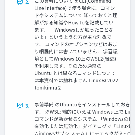
この資料について をCLI(Command
2.
Line Interface)で使う場合に，コマン
ドやシステムについて 知っておくと理
解が捗る知識やHowToを記載してい
ます． 「Windowsしか触ったことな
いよ」というような方が主な対象で
す． コマンドのオプションなどはあま
り網羅的には書いていません． 学習環
境としてWindows 10上のWSL2(後述)
を利用します．そのため通常の
Ubuntu とは異なるコマンドについて
は本資料では触れません Linux ©︎ 2022
tomkimra 2
事前準備 のUbuntuをインストールしておきま
3.
す． ※WSL: 端的にいえば Windows 上で Linu
コマンドが動かせるシステム 「Windowsの機
有効化または無効化」ダイアログで「Linux用
Windowsサブシ ステム」にチェックが入って