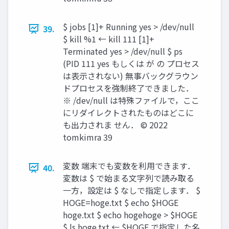
$ jobs [1]+ Running yes > /dev/null
39.
$ kill %1 ← kill 111 [1]+
Terminated yes > /dev/null $ ps
(PID 111 yes もしくは が の プロセス
は表示されない) 無事バックグラウン
ドプロセスを強制終了できました．
※ /dev/null は特殊ファイルで，ここ
にリダイレクトされたものはどこに
も出力されま せん． ©︎ 2022
tomkimra 39
変数 端末でも変数を利用できます．
40.
変数は $ で始まる文字列で読み取る
一方，設定は $ なしで指定します． $
HOGE=hoge.txt $ echo $HOGE
hoge.txt $ echo hogehoge > $HOGE
$ ls hoge.txt ← $HOGE で指定した名