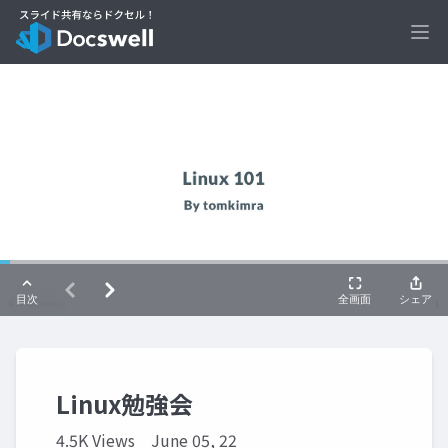
Ope
Linux勉強会
4.5K Views
June 05, 22