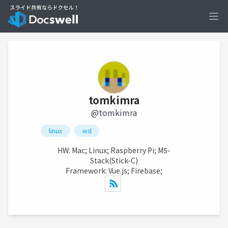
Ope
tomkimra
@tomkimra
linux
wsl
HW: Mac; Linux; Raspberry Pi; M5-
Stack(Stick-C)
Framework: Vue.js; Firebase;