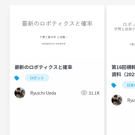
最新のロボティクスと確率
第16回横
資料（20
ロボット
学）
日本
Ryuichi Ueda
31.1K
Ryu