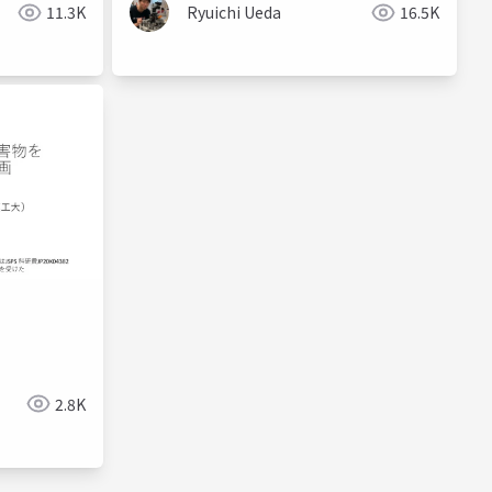
11.3K
Ryuichi Ueda
16.5K
2.8K