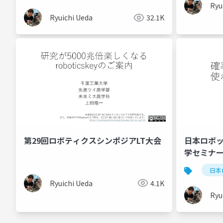
Ryu
Ryuichi Ueda
32.1K
第29回ロボティクスシンポジアLT大会
日本ロボッ
学セミナ
日本
Ryuichi Ueda
4.1K
Ryu