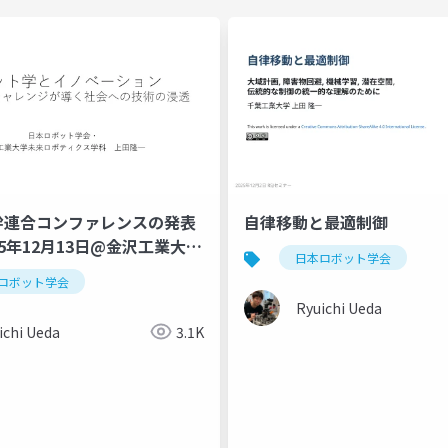
幹連合コンファレンスの発表
自律移動と最適制御
25年12月13日@金沢工業大
日本ロボット学会
ロボット学会
Ryuichi Ueda
ichi Ueda
3.1K