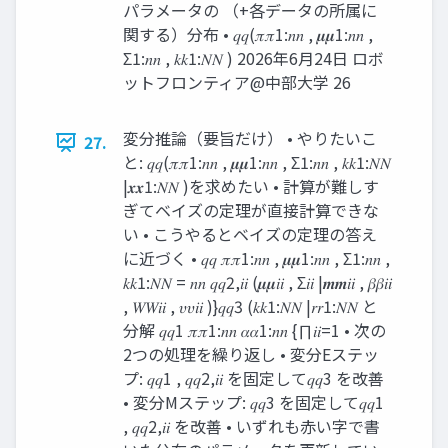
パラメータの （+各データの所属に
関する）分布 • 𝑞𝑞(𝜋𝜋1:𝑛𝑛 , 𝝁𝝁1:𝑛𝑛 ,
Σ1:𝑛𝑛 , 𝑘𝑘1:𝑁𝑁 ) 2026年6月24日 ロボ
ットフロンティア@中部大学 26
変分推論（要旨だけ） • やりたいこ
27.
と: 𝑞𝑞(𝜋𝜋1:𝑛𝑛 , 𝝁𝝁1:𝑛𝑛 , Σ1:𝑛𝑛 , 𝑘𝑘1:𝑁𝑁
|𝒙𝒙1:𝑁𝑁 )を求めたい • 計算が難しす
ぎてベイズの定理が直接計算できな
い • こうやるとベイズの定理の答え
に近づく • 𝑞𝑞 𝜋𝜋1:𝑛𝑛 , 𝝁𝝁1:𝑛𝑛 , Σ1:𝑛𝑛 ,
𝑘𝑘1:𝑁𝑁 = 𝑛𝑛 𝑞𝑞2,𝑖𝑖 (𝝁𝝁𝑖𝑖 , Σ𝑖𝑖 |𝒎𝒎𝑖𝑖 , 𝛽𝛽𝑖𝑖
, 𝑊𝑊𝑖𝑖 , 𝜐𝜐𝑖𝑖 )}𝑞𝑞3 (𝑘𝑘1:𝑁𝑁 |𝑟𝑟1:𝑁𝑁 と
分解 𝑞𝑞1 𝜋𝜋1:𝑛𝑛 𝛼𝛼1:𝑛𝑛 {∏𝑖𝑖=1 • 次の
2つの処理を繰り返し • 変分Eステッ
プ: 𝑞𝑞1 , 𝑞𝑞2,𝑖𝑖 を固定して𝑞𝑞3 を改善
• 変分Mステップ: 𝑞𝑞3 を固定して𝑞𝑞1
, 𝑞𝑞2,𝑖𝑖 を改善 • いずれも赤い字で書