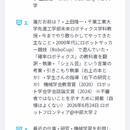
学
誰だお前は？ • 上田隆一 • 千葉工業大
2.
学先進工学部未来ロボティクス学科教
授 • 今までやり散らかしてやってきた
主なこと • 2000年代にロボットサッカ
ー競技（RoboCup） で遊んでいた •
「確率ロボティクス」の教科書を翻
訳・執筆 • 「シェル芸」という言葉の
考案 • 引きこもり執筆（右上の本と
か） • 学生さんの指導（右下の研究と
か） 機械学会教育賞（2020） ロボッ
ト学会学会誌論文賞（2024） ※不審
者ではないことを示す ために掲載（自
慢はよくない） 2026年6月24日 ロボ
ットフロンティア@中部大学 2
最近の仕事 • 研究 • 機械学習を利用し
3.