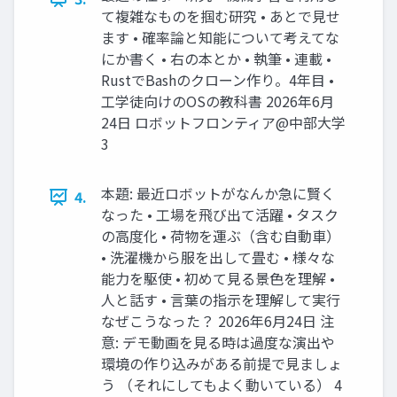
て複雑なものを掴む研究 • あとで見せ
ます • 確率論と知能について考えてな
にか書く • 右の本とか • 執筆 • 連載 •
RustでBashのクローン作り。4年目 •
工学徒向けのOSの教科書 2026年6月
24日 ロボットフロンティア@中部大学
3
本題: 最近ロボットがなんか急に賢く
4.
なった • 工場を飛び出て活躍 • タスク
の高度化 • 荷物を運ぶ（含む自動車）
• 洗濯機から服を出して畳む • 様々な
能力を駆使 • 初めて見る景色を理解 •
人と話す • 言葉の指示を理解して実行
なぜこうなった？ 2026年6月24日 注
意: デモ動画を見る時は過度な演出や
環境の作り込みがある前提で見ましょ
う （それにしてもよく動いている） 4