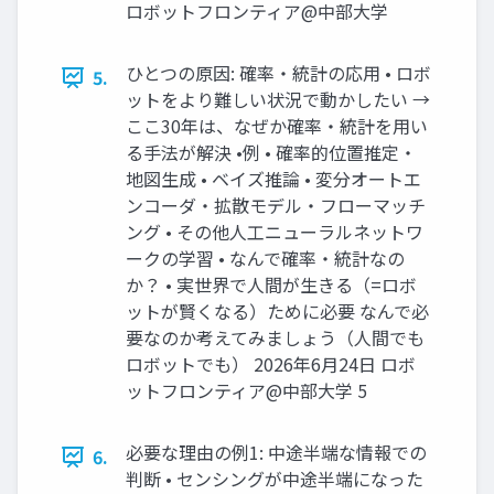
ロボットフロンティア@中部大学
ひとつの原因: 確率・統計の応用 • ロボ
5.
ットをより難しい状況で動かしたい →
ここ30年は、なぜか確率・統計を用い
る手法が解決 •例 • 確率的位置推定・
地図生成 • ベイズ推論 • 変分オートエ
ンコーダ・拡散モデル・フローマッチ
ング • その他人工ニューラルネットワ
ークの学習 • なんで確率・統計なの
か？ • 実世界で人間が生きる（=ロボ
ットが賢くなる）ために必要 なんで必
要なのか考えてみましょう（人間でも
ロボットでも） 2026年6月24日 ロボ
ットフロンティア@中部大学 5
必要な理由の例1: 中途半端な情報での
6.
判断 • センシングが中途半端になった