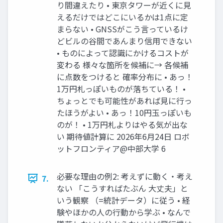
り間違えたり • 東京タワーが近くに見
えるだけではどこにいるかは1点に定
まらない • GNSSがこう言っているけ
どビルの谷間であんまり信用できない
• ものによって認識にかけるコストが
変わる 様々な箇所を候補に→ 各候補
に点数をつけると 確率分布に • あっ！
1万円札っぽいものが落ちている！ •
ちょっとでも可能性があれば見に行っ
たほうがよい • あっ！10円玉っぽいも
のが！ • 1万円札よりはやる気が出な
い 期待値計算に 2026年6月24日 ロボ
ットフロンティア@中部大学 6
必要な理由の例2: 考えずに動く・考え
7.
ない 「こうすればたぶん 大丈夫」と
いう観察 （=統計データ）に従う • 経
験やほかの人の行動から学ぶ • なんで