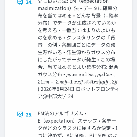
少し良い方法: EM（expectation
24.
maximization）法 • データに確率分
布を当てはめる • どんな背景（=確率
分布）でデータが生成されているか
を考える • 一番当てはまりのよいも
のを求める • クラスタリングの「背
景」の例 • 各集団ごとにデータの発
生源がいる • 発生源からガウス分布
にしたがってデータが発生 • この場
合、当てはめるとよい確率分布: 混合
ガウス分布 • 𝑝𝑝 𝒙𝒙 𝜋𝜋1:𝑛𝑛 , 𝝁𝝁1:𝑛𝑛 ,
Σ1:𝑛𝑛 = ∑𝑛𝑛𝑗𝑗=1 𝜋𝜋𝑗𝑗 𝒩𝒩(𝒙𝒙|𝝁𝝁𝑗𝑗 , Σ𝑗𝑗
) 2026年6月24日 ロボットフロンティ
ア@中部大学 24
EM法のアルゴリズム •
25.
E（expectation）ステップ • 各デー
タがどのクラスタに属するか決定 • 1
つに決めず、Aに50%、Bに50%のよ