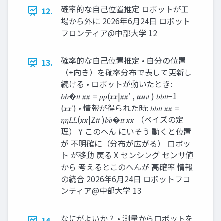
確率的な自己位置推定 ロボットが工
12.
場から外に 2026年6月24日 ロボット
フロンティア@中部大学 12
確率的な自己位置推定 • 自分の位置
13.
（+向き）を確率分布で表して更新し
続ける • ロボットが動いたとき:
𝑏𝑏�𝑡𝑡 𝒙𝒙 = 𝑝𝑝(𝒙𝒙|𝒙𝒙′ , 𝒖𝒖𝑡𝑡 ) 𝑏𝑏𝑡𝑡−1
(𝒙𝒙′) • 情報が得られた時: 𝑏𝑏𝑡𝑡 𝒙𝒙 =
𝜂𝜂𝐿𝐿(𝒙𝒙|Z𝑡𝑡 )𝑏𝑏�𝑡𝑡 𝒙𝒙 （ベイズの定
理） Y このへん にいそう 動くと位置
が 不明確に（分布が広がる） ロボッ
ト が移動 戻る X センシング センサ値
から 考えるとこのへんが 高確率 情報
の統合 2026年6月24日 ロボットフロ
ンティア@中部大学 13
なにがよいか？ • 測量からロボットを
14.