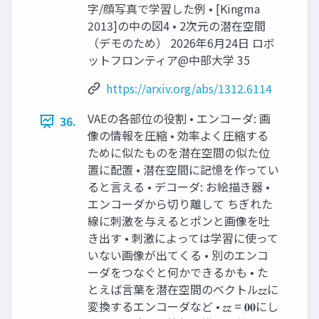
字/顔写真で学習した例 • [Kingma
2013]の中の図4 • 2次元の潜在空間
（デモのため） 2026年6月24日 ロボ
ットフロンティア@中部大学 35
https://arxiv.org/abs/1312.6114
VAEの各部位の役割 • エンコーダ: 画
36.
像の情報を圧縮 • 効率よく圧縮する
ために似たものを潜在空間の似た位
置に配置 • 潜在空間に記憶を作ってい
ると言える • デコーダ: お絵描き器 •
エンコーダから切り離して ちぎれた
線に刺激を与えるとポンと画像を吐
き出す • 刺激によっては学習に使って
いない画像が出てくる • 別のエンコ
ーダをつなぐと何かできるかも • た
とえば言葉を潜在空間のベクトル𝒛𝒛に
変換するエンコーダなど • 𝒛𝒛 = 𝟎𝟎にし