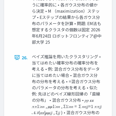
うに確率的に • 各ガウス分布の値か
ら決定 • M （maximization）ステッ
プ • Eステップの結果から各ガウス分
布のパラメータを計算 • 問題: EM法も
想定するクラスタの個数は固定 2026
年6月24日 ロボットフロンティア@中
部大学 25
ベイズ推論を用いたクラスタリング •
26.
当てはめたい確率分布の確率分布を
考える • 例: 混合ガウス分布をデータ
に当てはめたい場合 • 混合ガウス分
布の分布を考える • =混合ガウス分布
のパラメータの分布を考える • 似た
例: 先ほどのベイズ線形回帰の「直線
の分布」 • 混合ガウス分布 • 𝑝𝑝 𝒙𝒙
𝜋𝜋1:𝑛𝑛 , 𝝁𝝁1:𝑛𝑛 , Σ1:𝑛𝑛 = ∑𝑛𝑛𝑗𝑗=1 𝜋𝜋𝑗𝑗
𝒩𝒩(𝒙𝒙|𝝁𝝁𝑗𝑗 , Σ𝑗𝑗 ) • 混合ガウス分布の