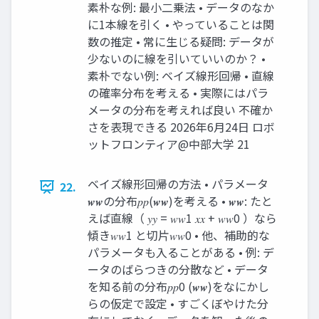
素朴な例: 最小二乗法 • データのなか
に1本線を引く • やっていることは関
数の推定 • 常に生じる疑問: データが
少ないのに線を引いていいのか？ •
素朴でない例: ベイズ線形回帰 • 直線
の確率分布を考える • 実際にはパラ
メータの分布を考えれば良い 不確か
さを表現できる 2026年6月24日 ロボ
ットフロンティア@中部大学 21
ベイズ線形回帰の方法 • パラメータ
22.
𝒘𝒘の分布𝑝𝑝(𝒘𝒘)を考える • 𝒘𝒘: たと
えば直線（ 𝑦𝑦 = 𝑤𝑤1 𝑥𝑥 + 𝑤𝑤0 ）なら
傾き𝑤𝑤1 と切片𝑤𝑤0 • 他、補助的な
パラメータも入ることがある • 例: デ
ータのばらつきの分散など • データ
を知る前の分布𝑝𝑝0 (𝒘𝒘)をなにかし
らの仮定で設定 • すごくぼやけた分