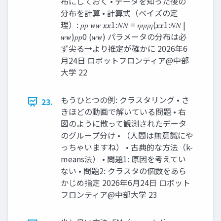
布にしておく • データを知った後の
分布を計算 • 計算式（ベイズの定
理）: 𝑝𝑝 𝒘𝒘 𝒙𝒙1:𝑁𝑁 = 𝜂𝜂𝜂𝜂(𝒙𝒙1:𝑁𝑁 |
𝒘𝒘)𝑝𝑝0 (𝒘𝒘) パラメータの分布は必
ず尖る→より推定が確かに 2026年6
月24日 ロボットフロンティア@中部
大学 22
もうひとつの例: クラスタリング • さ
23.
きほどの動画で解いている問題 • 右
図のように散って観測されたデータ
のグループ分け • （人間は無意識にや
っちゃいますね） • 古典的な方法（k-
means法） • 問題1: 原因を考えてい
ない • 問題2: クラスタの個数をあら
かじめ指定 2026年6月24日 ロボット
フロンティア@中部大学 23