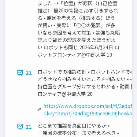
ました →「位置」が原因（自己位置
推定） 最新の情報に 必ず引きずられ
る • 原因を考える（推論する）ほう
が賢い • 実際に「○○の犯罪」が多
いなら原因を考えて対策 • 勉強も丸暗
記より背景の理論を覚えたほうがよ
い ロボットも同じ 2026年6月24日 ロ
ボットフロンティア@中部大学 19
ロボットでの推論の例 • ロボットハンドで
20.
どうせなら掴みやすいところを掴みたい • 
持位置をグループ分けするとわかる • 動画 [下鳥 
ロンティア@中部大学 20
https://www.dropbox.com/scl/fi/3edqfi
rlkey=2mptj709dbg1935ce0619jbex&am
どこまで推論を真面目にやるか •
21.
「原因の確率分布」まで考えるべき •