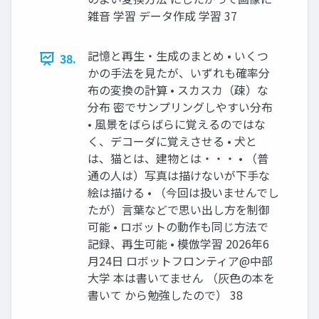
雑音 学習 データ作成 学習 37
記憶と再生・生成のまとめ • いくつ
38.
かの手法を見たが、いずれも確率分
布の変換の計算 • スカスカ（疎）な
分布 密でサンプリングしやすい分布
• 風景をばらばらに覚えるのではな
く、デコーダに覚えさせる • 犬と
は、猫とは、建物とは・・・ • （普
通の人は）写真は描けないが下手な
絵は描ける • （今回は扱いませんでし
たが）言葉などで思い出し方を制御
可能 • ロボットの動作も同じ方法で
記録、再生可能 • 模倣学習 2026年6
月24日 ロボットフロンティア@中部
大学 本は書いてません （灰色の本を
書いて から勉強したので） 38