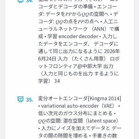
34.
コーダとデコーダの準備 • エンコー
ダ: データを𝑃𝑃から𝑄𝑄の空間へ • デ
コーダ: 𝑄𝑄の点を𝑃𝑃の点へ • 人工ニ
ューラルネットワーク （ANN）で構
成 • 学習 encoder decoder • 入力し
たデータをエンコーダ、 デコーダに
通して同じ出力になるように 2026年
6月24日 入力 （たくさん用意） ロボ
ットフロンティア@中部大学 出力
（入力と同じものを出力 するように
学習） 34
変分オートエンコーダ[Kingma 2014]
35.
• variational auto-encoder（VAE） •
低い次元のガウス分布にまとめる •
𝑄𝑄の空間: 潜在空間（latent space）
• 入力にノイズを加えてデータと デー
タの間の隙間を埋める • 手書きの数