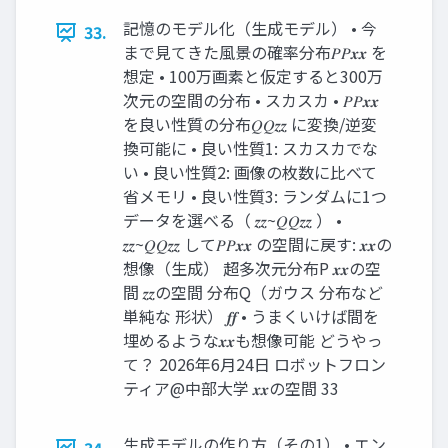
記憶のモデル化（生成モデル） • 今
33.
まで見てきた風景の確率分布𝑃𝑃𝒙𝒙 を
想定 • 100万画素と仮定すると300万
次元の空間の分布 • スカスカ • 𝑃𝑃𝒙𝒙
を良い性質の分布𝑄𝑄𝒛𝒛 に変換/逆変
換可能に • 良い性質1: スカスカでな
い • 良い性質2: 画像の枚数に比べて
省メモリ • 良い性質3: ランダムに1つ
データを選べる（ 𝒛𝒛~𝑄𝑄𝒛𝒛 ） •
𝒛𝒛~𝑄𝑄𝒛𝒛 して𝑃𝑃𝒙𝒙 の空間に戻す: 𝒙𝒙の
想像（生成） 超多次元分布P 𝒙𝒙の空
間 𝒛𝒛の空間 分布Q（ガウス 分布など
単純な 形状） 𝒇𝒇 • うまくいけば間を
埋めるような𝒙𝒙も想像可能 どうやっ
て？ 2026年6月24日 ロボットフロン
ティア@中部大学 𝒙𝒙の空間 33
生成モデルの作り方（その1） • エン