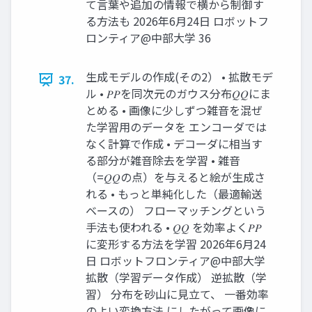
て言葉や追加の情報で横から制御す
る方法も 2026年6月24日 ロボットフ
ロンティア@中部大学 36
生成モデルの作成(その2） • 拡散モデ
37.
ル • 𝑃𝑃を同次元のガウス分布𝑄𝑄にま
とめる • 画像に少しずつ雑音を混ぜ
た学習用のデータを エンコーダでは
なく計算で作成 • デコーダに相当す
る部分が雑音除去を学習 • 雑音
（=𝑄𝑄の点）を与えると絵が生成さ
れる • もっと単純化した（最適輸送
ベースの） フローマッチングという
手法も使われる • 𝑄𝑄 を効率よく𝑃𝑃
に変形する方法を学習 2026年6月24
日 ロボットフロンティア@中部大学
拡散（学習データ作成） 逆拡散（学
習） 分布を砂山に見立て、 一番効率
のよい変換方法 にしたがって画像に