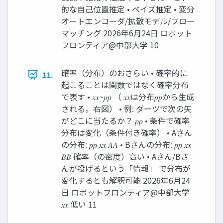
的な自己位置推定 • ベイズ推定 • 変分
オートエンコーダ/拡散モデル/フロー
マッチング 2026年6月24日 ロボット
フロンティア@中部大学 10
確率（分布）のおさらい • 確率的に
11.
起こることは関数ではなく確率分布
で表す • 𝑥𝑥~𝑝𝑝 （ 𝑥𝑥は分布𝑝𝑝から生成
される。右図） • 例: ダーツで次の矢
がどこに当たるか？ 𝑝𝑝 • 条件で確率
分布は変化（条件付き確率） • Aさん
の分布: 𝑝𝑝 𝑥𝑥 𝐴𝐴 • Bさんの分布: 𝑝𝑝 𝑥𝑥
𝐵𝐵 確率（の密度）高い • Aさん/Bさ
んが投げるという「情報」 で分布が
変化するとも解釈可能 2026年6月24
日 ロボットフロンティア@中部大学
𝑥𝑥 低い 11