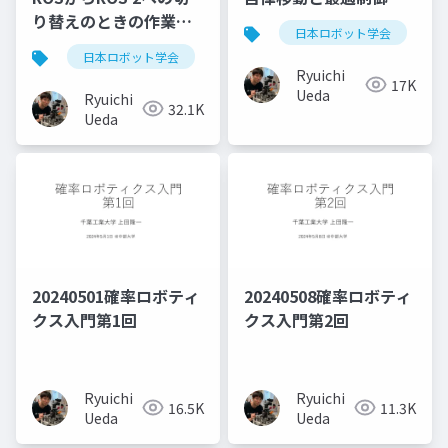
り替えのときの作業と
日本ロボット学会
考えたこと
日本ロボット学会
ros
ソフトウェア
ロボ
Ryuichi
17K
Ueda
Ryuichi
32.1K
Ueda
20240501確率ロボティ
20240508確率ロボティ
クス入門第1回
クス入門第2回
Ryuichi
Ryuichi
16.5K
11.3K
Ueda
Ueda