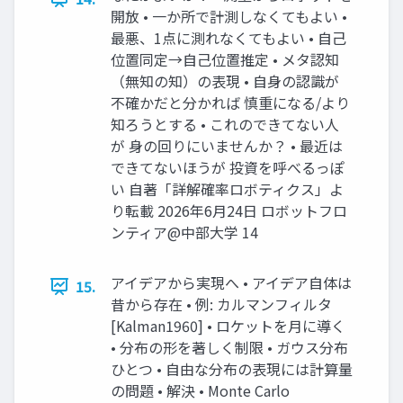
開放 • 一か所で計測しなくてもよい •
最悪、1点に測れなくてもよい • 自己
位置同定→自己位置推定 • メタ認知
（無知の知）の表現 • 自身の認識が
不確かだと分かれば 慎重になる/より
知ろうとする • これのできてない人
が 身の回りにいませんか？ • 最近は
できてないほうが 投資を呼べるっぽ
い 自著「詳解確率ロボティクス」よ
り転載 2026年6月24日 ロボットフロ
ンティア@中部大学 14
アイデアから実現へ • アイデア自体は
15.
昔から存在 • 例: カルマンフィルタ
[Kalman1960] • ロケットを月に導く
• 分布の形を著しく制限 • ガウス分布
ひとつ • 自由な分布の表現には計算量
の問題 • 解決 • Monte Carlo