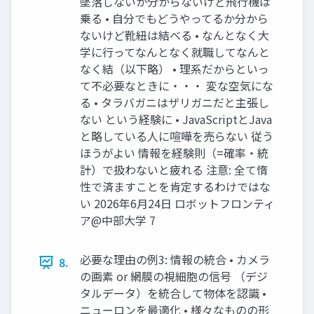
墜落しないか分からないけど飛行機は
乗る • 自分でもどうやってるか分から
ないけど靴紐は結べる • なんとなく大
学に行ってなんとなく就職してなんと
なく結（以下略） • 理系だからといっ
て不必要なときに・・・ 変な空気にな
る • タラバガニはザリガニだと主張し
ない という経験に • JavaScriptとJava
と略している人に喧嘩を売らない 従う
ほうがよい 情報を経験則（=確率・統
計）で扱わないと疲れる 注意: 全て惰
性で済ますことを肯定するわけではな
い 2026年6月24日 ロボットフロンティ
ア@中部大学 7
必要な理由の例3: 情報の統合 • カメラ
8.
の画素 or 網膜の視細胞の信号 （デジ
タルデータ）を統合して物体を認識 •
ニューロンを最適化 • 様々なものの形