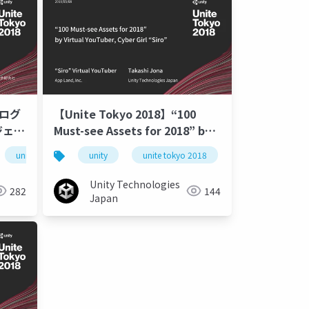
プログ
【Unite Tokyo 2018】“100
ジェク
Must-see Assets for 2018” by
ン術！
Virtual YouTuber, Cyber Girl
unite tokyo 2018
unity
unitetokyo
unite tokyo 2018
unityservices
“Siro”
Unity Technologies
282
144
Japan