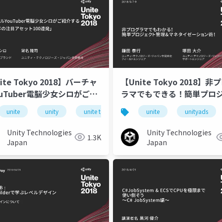
Tokyo 2018】バーチャ
【Unite Tokyo 2018】非
ouTuber電脳少女シロがご紹
ラマでもできる！簡単プロ
る「2018年の注目アセット
ト管理＆マネタイゼーショ
unite
unitetokyo
unity
unite tokyo 2018
unite
unityads
連発」
Unity Technologies
Unity Technologies
1.3K
Japan
Japan