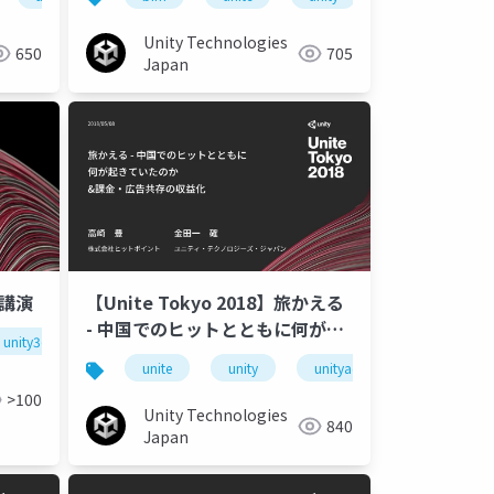
Unity Technologies
650
705
Japan
調講演
【Unite Tokyo 2018】旅かえる
- 中国でのヒットとともに何が起
unity3d
unite tokyo 2018
unitetokyo
きていたのか&amp;課金・広告
okyo
unite
unity
unityads
unite tokyo
共存の収益化
>100
Unity Technologies
840
Japan