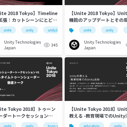
te 2018 Tokyo】Timeline
【Unite 2018 Tokyo】Unit
拡張：カットシーンにとどま
機能のアップデートとその
い新たな使い方
unite
unitetokyo
unity
unity3d
unite tokyo 2018
unite
unity
uniteto
Unity Technologies
Unity Technologies
345
Japan
Japan
ite Tokyo 2018】トゥーン
【Unite Tokyo 2018】Uni
ーダートークセッション
教える -教育現場でのUnity
『リアルタイムトゥーンシェ
unite
unite tokyo
unity
toon shader
unite tokyo 2018
education
unite