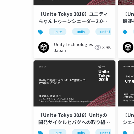
【Unite Tokyo 2018】ユニティ
【Uni
ちゃんトゥーンシェーダー2.0使
機能
いこなしスペシャル ～こだわり
らな
unite
unity
unite tokyo 2018
の活用法を紹介します！～
Unity Technologies
8.9K
Japan
【Unite Tokyo 2018】Unityの
【Un
開発サイクルとバグへの取り組み
シェ
について
#1
unite
unity
unite tokyo 2018