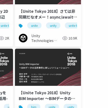
y 2D
【Unite Tokyo 2018】さては非
周辺
同期だなオメー！async/await完
全に理解しよう
kyo
unite tokyo 2018
unite
unity
unite tokyo 2018
uni
Unity
2K
10.9K
Technologies
Japan
tyを
【Unite Tokyo 2018】Unity
活用-
BIM Importer ～BIMデータの活
用事例と新しいソリューション～
unity
unite tokyo 2018
bim
unite
unity
unite tokyo 201