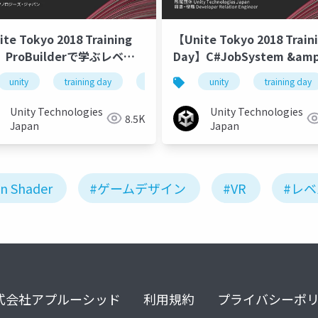
te Tokyo 2018 Training
【Unite Tokyo 2018 Train
】ProBuilderで学ぶレベル
Day】C#JobSystem &amp
イン レベルデザインについ
ECSでCPUを極限まで使い
2018
unity
training day
unite tokyo 2018
unity
training day
~C# JobSystem 編~
Unity Technologies
Unity Technologies
8.5K
Japan
Japan
n Shader
#ゲームデザイン
#VR
#レ
式会社アプルーシッド
利用規約
プライバシーポ