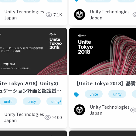
ー徹底トーク』
Unity Technologies
Unity Technologies
7.1K
Japan
Japan
ite Tokyo 2018】Unityの
【Unite Tokyo 2018】基
ュケーション計画と認定試験
unite
unity
そびのデザイン講座
te tokyo 2018
unite
unity
unite tokyo
unity3d
unite tokyo 2018
unite t
Unity Technologies
Japan
Unity Technologies
>100
Japan