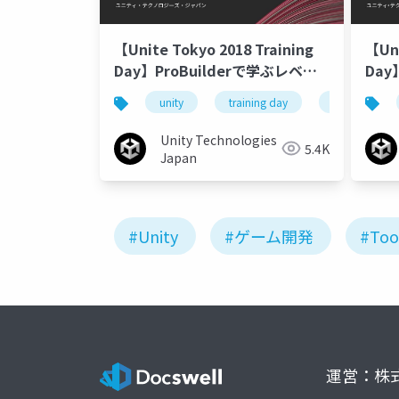
【Unite Tokyo 2018 Training
【Uni
Day】ProBuilderで学ぶレベル
Day
デザイン ProBuilderをマスター
デザ
unity
training day
unite tokyo 
しよう！
て
Unity Technologies
5.4K
Japan
#Unity
#ゲーム開発
#Too
運営：株