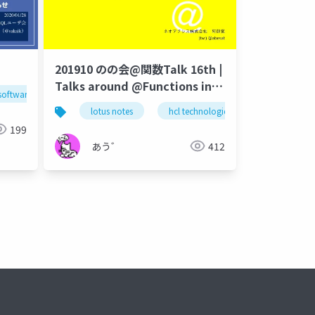
201910 のの会@関数Talk 16th |
Talks around @Functions in
software design
sd
gdal
ogr2ogr
shapefile
Notes and Domino
lotus notes
hcl technologies
notes domi
199
あう゛
412