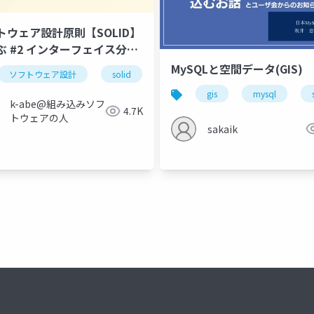
トウェア設計原則【SOLID】
ぶ #2 インターフェイス分離
則
MySQLと空間データ(GIS)
逆転の原則
ソフトウェア設計
solid
インターフェイス分離の原則
gis
mysql
k-abe@組み込みソフ
4.7K
トウェアの人
sakaik