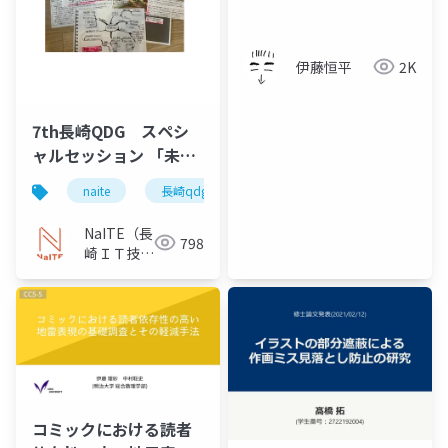
伊藤恒平
2K
7th長崎QDG スペシ
ャルセッション 「未来
を想起する協創研究の
naite
長崎qdg
『三種の神器』」
NaITE（長
798
崎ＩＴ技術
者会）
コミックにおける読者