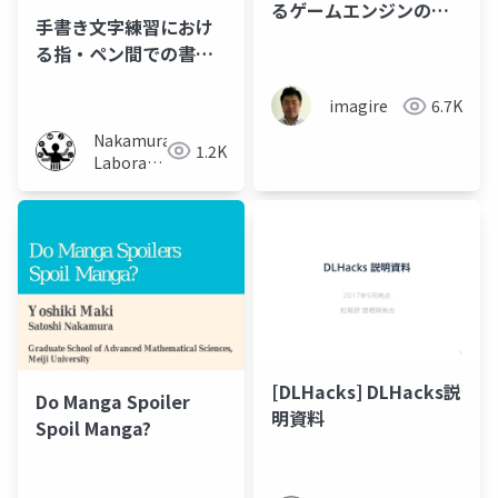
るゲームエンジンの現
手書き文字練習におけ
状
る指・ペン間での書写
技能向上性に関する調
査
imagire
6.7K
Nakamura
1.2K
Laboratory
(Meiji
University)
[DLHacks] DLHacks説
Do Manga Spoiler
明資料
Spoil Manga?