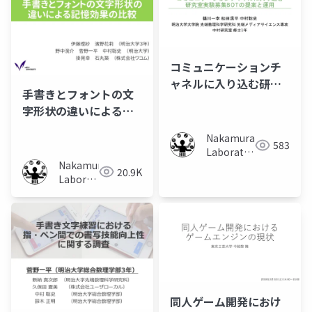
コミュニケーションチ
ャネルに入り込む研究
手書きとフォントの文
室実験募集BOTの提案
字形状の違いによる記
と運用
憶効果の比較
Nakamura
583
Laboratory
Nakamura
(Meiji
20.9K
Laboratory
University)
(Meiji
University)
同人ゲーム開発におけ