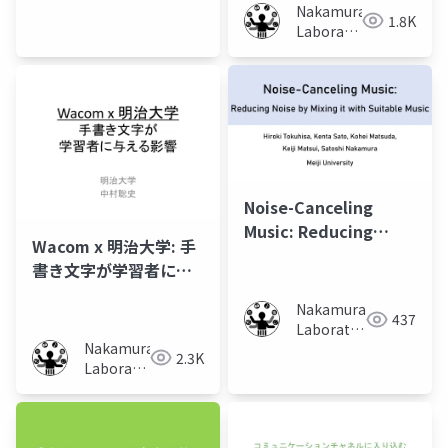
容
Nakamura
Japan
1.8K
Laboratory
(Meiji
University)
Noise-Canceling
Music: Reducing
Wacom x 明治大学: 手
Noise by Mixing it
書き文字が学習者に与
with Suitable Music
える影響
Nakamura
437
Laboratory
Nakamura
(Meiji
2.3K
Laboratory
University)
(Meiji
University)