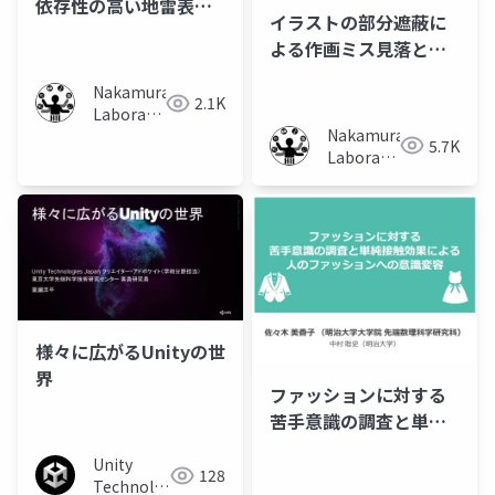
依存性の高い地雷表現
イラストの部分遮蔽に
の基礎調査とその軽減
よる作画ミス見落とし
手法
防止の研究
Nakamura
2.1K
Laboratory
Nakamura
(Meiji
5.7K
Laboratory
University)
(Meiji
University)
様々に広がるUnityの世
界
ファッションに対する
苦手意識の調査と単純
接触効果による人のフ
Unity
ァッションへの意識変
128
Technologies