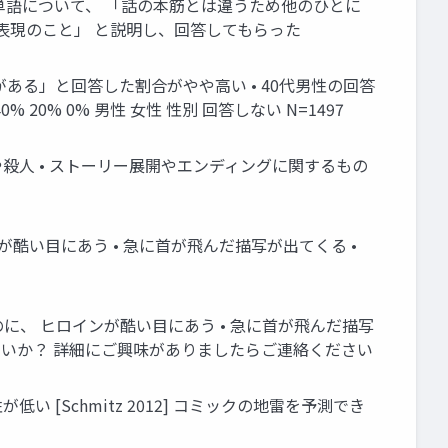
う単語について、 「話の本筋とは違うため他のひとに
表現のこと」 と説明し、回答してもらった
がある」と回答した割合がやや高い • 40代男性の回答
% 20% 0% 男性 女性 性別 回答しない N=1497
や殺人 • ストーリー展開やエンディングに関するもの
酷い目にあう • 急に首が飛んだ描写が出てくる •
のに、 ヒロインが酷い目にあう • 急に首が飛んだ描写
ないか？ 詳細にご興味がありましたらご連絡ください
[Schmitz 2012] コミックの地雷を予測でき