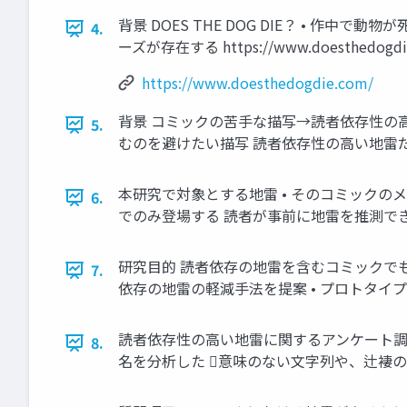
背景 DOES THE DOG DIE？ • 作
4.
ーズが存在する https://www.doesthedogdi
https://www.doesthedogdie.com/
背景 コミックの苦手な描写→読者依存性の
5.
むのを避けたい描写 読者依存性の高い地雷
本研究で対象とする地雷 • そのコミックの
6.
でのみ登場する 読者が事前に地雷を推測で
研究目的 読者依存の地雷を含むコミックでも
7.
依存の地雷の軽減手法を提案 • プロトタイプ
読者依存性の高い地雷に関するアンケート調査 •
8.
名を分析した 意味のない文字列や、辻褄の