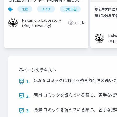
手法
周辺視野に
化粧
メイク
化粧工程
フローチャート
度に及ぼす
Nakamura Laboratory
17.3K
(Meiji University)
Naka
(Meij
各ページのテキスト
CC5-5 コミックにおける読者依存性の高い 
1.
背景 コミックを読んでいる際に、 苦手な
2.
背景 コミックを読んでいる際に、 苦手な
3.