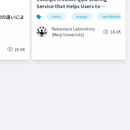
Service that Helps Users to
Recollect the Content of Previous
状の違いによ
comic
manga
recollection
Volumes
Nakamura Laboratory
18.3K
(Meiji University)
20.9K