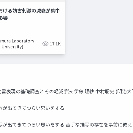
おける妨害刺激の減衰が集中
美容系youtuber
取り入れ
影響
mura Laboratory
17.1K
i University)
地雷表現の基礎調査とその軽減手法 伊藤 理紗 中村聡史 (明治大
描写が出てきてつらい思いをする
描写が出てきてつらい思いをする 苦手な描写の存在を事前に教え