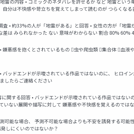
と地雷の内容 • コミックのネタバレを許せるか など 地雷とい
、 自分は不快感や苛立ちを覚えてしまって読むのが つらくなる
 • 約33%の人が「地雷がある」と回答 • 女性の方が「地雷
な差は みられなかった ない 意味がわからない 割合 80% 60% 40
 嫌悪感を抱くとされているもの 虫や爬虫類 集合体 血液
 バッドエンドが示唆されている作品ではないのに、 ヒロインが
りましたらご連絡ください
の内容に関する回答 • バッドエンドが示唆されている作品ではない
定していない展開や描写に対して 嫌悪感や不快感を覚えるのでは
能な場合、 予測不可能な場合よりも不安を誘発する可能性が低い 
誘発しにくいのではないか？