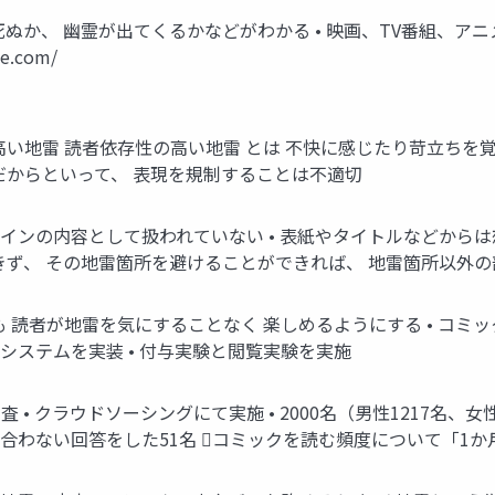
中で動物が死ぬか、 幽霊が出てくるかなどがわかる • 映画、TV番組
e.com/
高い地雷 読者依存性の高い地雷 とは 不快に感じたり苛立ちを
だからといって、 表現を規制することは不適切
メインの内容として扱われていない • 表紙やタイトルなどからは
きず、 その地雷箇所を避けることができれば、 地雷箇所以外
 読者が地雷を気にすることなく 楽しめるようにする • コミッ
システムを実装 • 付与実験と閲覧実験を実施
 クラウドソーシングにて実施 • 2000名（男性1217名、女性7
合わない回答をした51名 コミックを読む頻度について「1か月