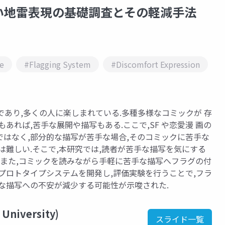
い地雷表現の基礎調査とその軽減手法
e
#Flagging System
#Discomfort Expression
であり,多くの人に楽しまれている.多種多様なコミックが 存
あれば,苦手な展開や描写もある.ここで,SF や恋愛漫 画の
はなく,部分的な描写が苦手な場合,そのコミックに苦手な
は難しい.そこで,本研究では,読者が苦手な描写を気にする
.また,コミックを読みながら手軽に苦手な描写へフラグの付
プロトタイプシステムを開発し,評価実験を行うことで,フラ
な描写への不安が減少する可能性が示唆された.
 University)
スライド一覧