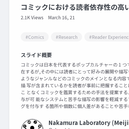
コミックにおける読者依存性の高
2.1K Views
March 16, 21
#Comics
#Research
#Reader Experienc
スライド概要
コミックは日本を代表するポップカルチャーの 1 つ
在するが,その中には読者にとって好みの展開や描写も
ようなジャンルなどのコミックのメインとなる内容で
描 写が含まれているかを読者が事前に把握すること
こ となくコミックを鑑賞するための手法を提案する
与が可 能なシステムと苦手な描写の影響を軽減する
グを付与す る箇所や個数に個人差があることや苦手
Nakamura Laboratory (Meiji