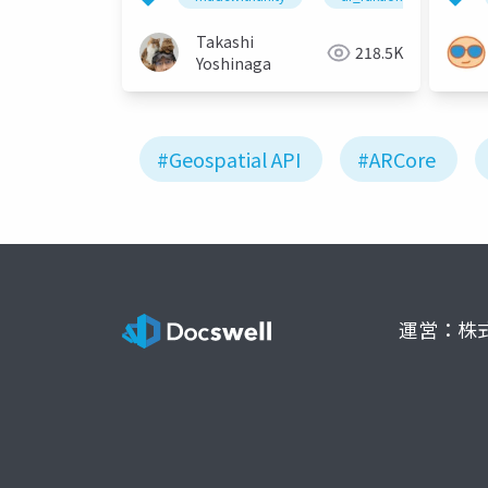
Takashi
218.5K
Yoshinaga
#Geospatial API
#ARCore
運営：株