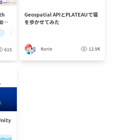
th
Geospatial APIとPLATEAUで猫
参加作
を歩かせてみた
ンスラ
xr信州
arcore
unity
Korin
12.9K
615
Unity
thunity
fukuoka
arcore
geospatialapi