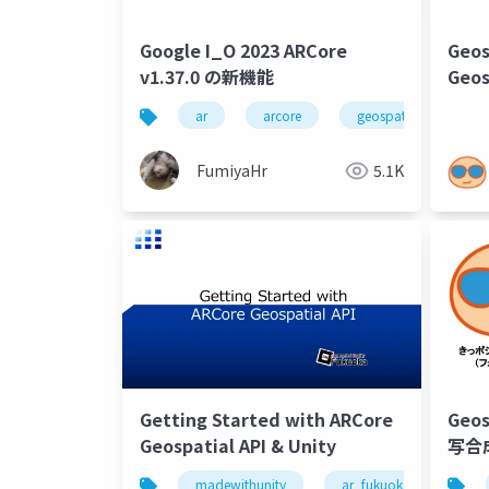
Google I_O 2023 ARCore
Geo
v1.37.0 の新機能
Geos
ar
arcore
geospatial api
FumiyaHr
5.1K
Getting Started with ARCore
Geo
Geospatial API & Unity
写合
madewithunity
ar_fukuoka
arc