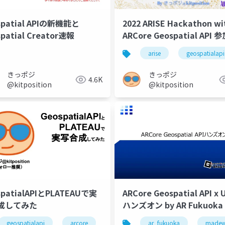
spatial APIの新機能と
2022 ARISE Hackathon wi
patial Creator速報
ARCore Geospatial API 
品「いつでも雪国」プレゼ
geospatial creator
scene semantics
arise
streetscape geometry
geospatialapi
イド
きっポジ
きっポジ
4.6K
@kitposition
@kitposition
spatialAPIとPLATEAUで実
ARCore Geospatial API x 
成してみた
ハンズオン by AR Fukuoka
ore
geospatialapi
geospatialapi
arcore
arfoundation
ar_fukuoka
unity
madewi
ar_