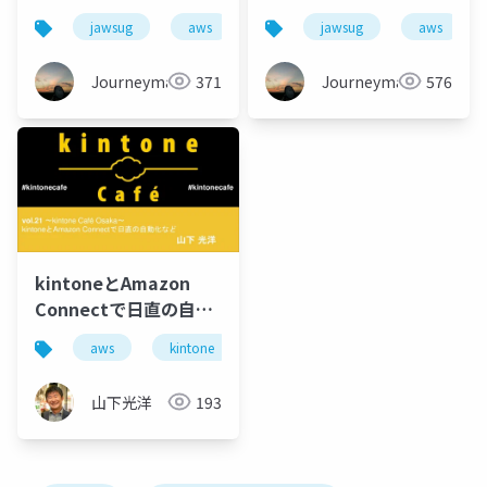
jawsug
aws
amazonconnect
jawsug
aws
acgr
Journeyman
371
Journeyman
576
kintoneとAmazon
Connectで日直の自動
化など
aws
kintone
amazon connect
山下光洋
193