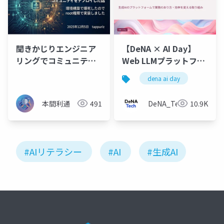
聞きかじりエンジニア
【DeNA × AI Day】
リングでコミュニティ
Web LLMプラットフォ
をデプロイした話
ームのSAIのリリースと
dena ai day
利用価値の評価
本間利通
491
DeNA_Tech
10.9K
#AIリテラシー
#AI
#生成AI