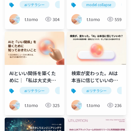
されない
仕組み
aiリテラシー
ai選挙
衆院選2026
model collapse
モ
t.tomo
304
t.tomo
559
AIといい関係を築くた
検索が変わった。AIは
めに｜「私は大丈夫」
本当に信じていいの？
と思う人ほど陥る、AI
2026年の検索体験とリ
aiリテラシー
ai依存
human-in-the-loop
aiリテラシー
ai ov
のやさしい罠
スク
t.tomo
325
t.tomo
236