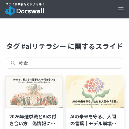
Ope
タグ #aiリテラシー に関するスライド
検索
2026年選挙戦とAIの付
AIの未来を守る、人間
き合い方｜偽情報に騙
の言葉｜モデル崩壊の