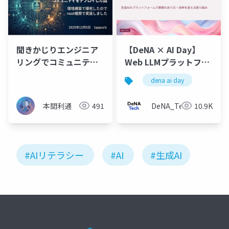
聞きかじりエンジニア
【DeNA × AI Day】
リングでコミュニティ
Web LLMプラットフォ
をデプロイした話
ームのSAIのリリースと
dena ai day
利用価値の評価
本間利通
491
DeNA_Tech
10.9K
#AIリテラシー
#AI
#生成AI