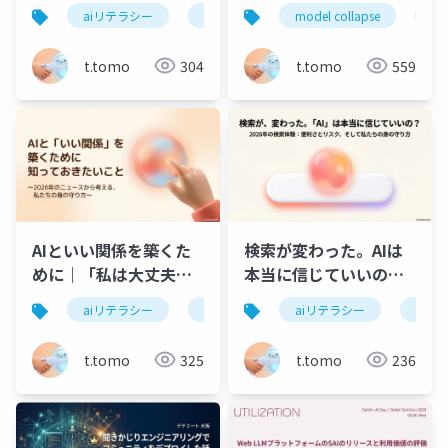
されない
仕組み
aiリテラシー
ai選挙
衆院選2026
model collapse
モ
t.tomo
304
t.tomo
559
AIといい関係を築くた
検索が変わった。AIは
めに｜「私は大丈夫」
本当に信じていいの？
と思う人ほど陥る、AI
2026年の検索体験とリ
aiリテラシー
ai依存
human-in-the-loop
aiリテラシー
ai ov
のやさしい罠
スク
t.tomo
325
t.tomo
236