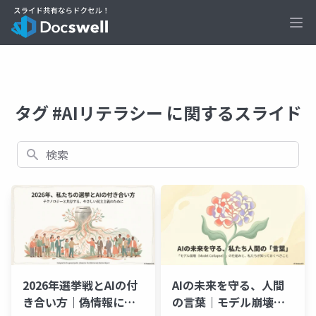
Ope
タグ #AIリテラシー に関するスライド
検索
2026年選挙戦とAIの付
AIの未来を守る、人間
き合い方｜偽情報に騙
の言葉｜モデル崩壊の