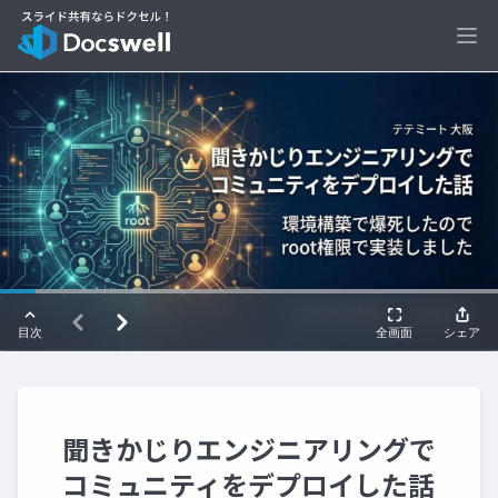
Ope
聞きかじりエンジニアリングで
コミュニティをデプロイした話