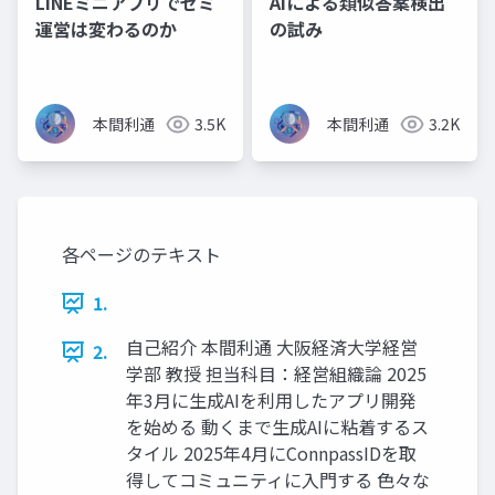
LINEミニアプリでゼミ
AIによる類似答案検出
運営は変わるのか
の試み
本間利通
3.5K
本間利通
3.2K
各ページのテキスト
1.
自己紹介 本間利通 大阪経済大学経営
2.
学部 教授 担当科目：経営組織論 2025
年3月に生成AIを利用したアプリ開発
を始める 動くまで生成AIに粘着するス
タイル 2025年4月にConnpassIDを取
得してコミュニティに入門する 色々な