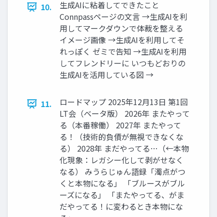
生成AIに粘着してできたこと
10.
Connpassページの文言 →生成AIを利
用してマークダウンで体裁を整える
イメージ画像 →生成AIを利用してそ
れっぽく ゼミで告知 →生成AIを利用
してフレンドリーに いつもどおりの
生成AIを活用している図 →
ロードマップ 2025年12月13日 第1回
11.
LT会（ベータ版） 2026年 またやって
る（本番稼働） 2027年 またやって
る！（技術的負債が無視できなくな
る） 2028年 まだやってる…（←本物
化現象：レガシー化して剥がせなく
なる） みうらじゅん語録「濁点がつ
くと本物になる」 「ブルースがブル
ーズになる」 「またやってる、がま
だやってる！に変わるとき本物にな