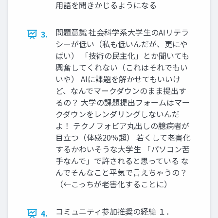
用語を聞きかじるようになる
問題意識 社会科学系大学生のAIリテラ
3.
シーが低い（私も低いんだが、更にや
ばい） 「技術の民主化」とか聞いても
興奮してくれない（これはそれでもい
いや） AIに課題を解かせてもいいけ
ど、なんでマークダウンのまま提出す
るの？ 大学の課題提出フォームはマー
クダウンをレンダリングしないんだ
よ！ テクノフォビア丸出しの臆病者が
目立つ（体感20％超） 若くして老害化
するかわいそうな大学生 「パソコン苦
手なんで」で許されると思っている な
んでそんなこと平気で言えちゃうの？
（←こっちが老害化することに）
コミュニティ参加推奨の経緯 １．
4.