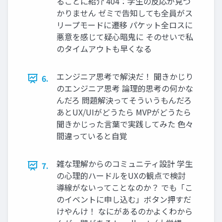
るごとに紹介 404：学生の反応が見つ
かりません ゼミで告知しても全員がス
リープモードに遷移 パケット全ロスに
悪意を感じて疑心暗鬼に そのせいで私
のタイムアウトも早くなる
エンジニア思考で解決だ！ 聞きかじり
6.
のエンジニア思考 論理的思考の何かな
んだろ 問題解決ってそういうもんだろ
あとUX/UIがどうたら MVPがどうたら
聞きかじった言葉で実践してみた 色々
間違っていると自覚
雑な理解からのコミュニティ設計 学生
7.
の心理的ハードルをUXの観点で検討
導線がないってことなのか？ でも「こ
のイベントに申し込む」ボタン押すだ
けやんけ！ なにがあるのかよくわから