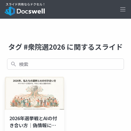
Ope
タグ #衆院選2026 に関するスライド
検索
2026年選挙戦とAIの付
き合い方｜偽情報に騙