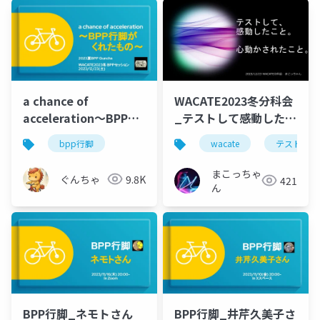
a chance of
WACATE2023冬分科会
acceleration〜BPP行
_テストして感動したこ
脚がくれたもの〜
と
bpp行脚
wacate
テスト
まこっちゃ
ぐんちゃ
9.8K
421
ん
BPP行脚_ネモトさん
BPP行脚_井芹久美子さ