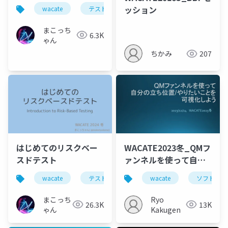
スト入門
ッション
wacate
テスト
ドメインテスト
まこっち
6.3K
ゃん
ちかみ
207
はじめてのリスクベー
WACATE2023冬_QMフ
スドテスト
ァンネルを使って自分
の立ち位置／やりたい
wacate
テスト
リスクベースドテスト
wacate
ソフトウェ
ことを可視化しよう
まこっち
Ryo
26.3K
13K
ゃん
Kakugen