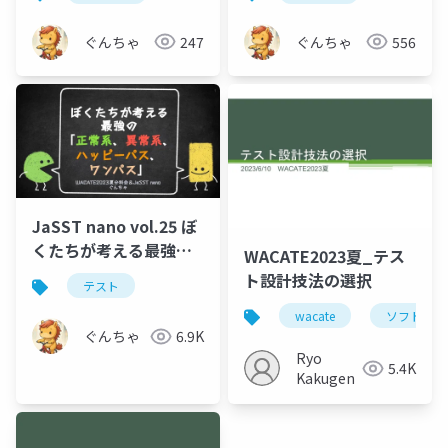
ぐんちゃ
247
ぐんちゃ
556
JaSST nano vol.25 ぼ
くたちが考える最強の
WACATE2023夏_テス
「正常系、異常系、 ハ
ト設計技法の選択
テスト
ッピーパス、ワンパ
wacate
ソフトウェ
ス」
ぐんちゃ
6.9K
Ryo
5.4K
Kakugen