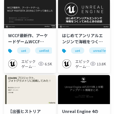
WCCF最新作、アーケ
はじめてアンリアルエ
ードゲームWCCF
ンジンで海戦をつくっ
FOOTISTA 2019はこう
てみたときのお話
ue4
ue4fest
unreal fest east 2019
ue4
unreal fest
ue-bp
やって進化した
【UNREAL FEST EAST
【UNREAL FEST EAST
2019】
エピック
エピック
6.5K
13.8K
2019】
ゲームズ
ゲームズ
ジャパン
ジャパン
【出張ヒストリア
Unreal Engine 4の