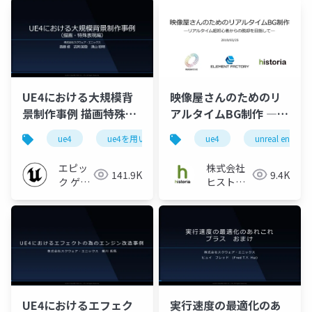
UE4における大規模背
映像屋さんのためのリ
景制作事例 描画特殊表
アルタイムBG制作 ―リ
現編【UE4を用いた大
アルタイム超初心者か
ue4
ue4を用いた大規模開発事例紹介
ue4
unreal engine
ue-environ
規模開発事例紹介 ~ス
らの脱却を目指して―
クウェア・エニックス
エピッ
株式会社
141.9K
9.4K
様をお招きして~
ク ゲー
ヒストリ
2019】
ムズ ジ
ア
ャパン
UE4におけるエフェク
実行速度の最適化のあ