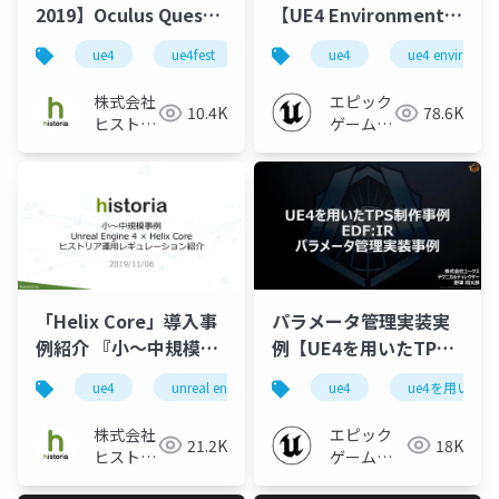
2019】Oculus Quest
【UE4 Environment
フリーロームVRを実現
Art Dive 2019】
ue4
ue4fest
unreal engine
ue4
ue4 environmen
unrealfest
するための技術的知見
株式会社
エピック
10.4K
78.6K
ヒストリ
ゲームズ
ア
ジャパン
「Helix Core」導入事
パラメータ管理実装実
例紹介 『小～中規模事
例【UE4を用いたTPS
例 "Unreal Engine 4
制作事例 EDF:IR
ue4
unreal engine
historia
ue4
ue4を用いたtps
unreal engine 
× Helix Core ヒストリ
2019】
ア運用レギュレーショ
株式会社
エピック
21.2K
18K
ン紹介"』
ヒストリ
ゲームズ
ア
ジャパン