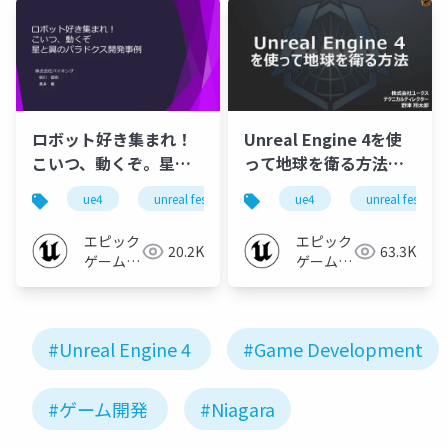
ロボット好き集まれ！
Unreal Engine 4を使
こいつ、動くぞ。星と
って地球を衛る方法
翼のパラドクス開発事
【UNREAL FEST EAST
ue4
unreal fest east 2018
ue4
unreal fest
unreal fest eas
ue-
例【UNREAL FEST
2018】
EAST 2018】
エピック
エピック
20.2K
63.3K
ゲームズ
ゲームズ
ジャパン
ジャパン
#Unreal Engine 4
#Game Development
#ゲーム開発
#Niagara