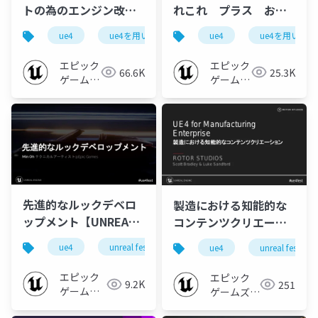
トの為のエンジン改造
れこれ プラス おま
事例【UE4を用いた大
け【UE4を用いた大規
ue4
ue4を用いた大規模開発事例紹介
ue4
ue4を用いた
ue-effect
規模開発事例紹介 ~ス
模開発事例紹介 ~スク
クウェア・エニックス
ウェア・エニックス様
エピック
エピック
66.6K
25.3K
様をお招きして~
をお招きして~ 2019】
ゲームズ
ゲームズ
2019】
ジャパン
ジャパン
先進的なルックデベロ
製造における知能的な
ップメント【UNREAL
コンテンツクリエーシ
FEST EAST 2018】
ョン【UNREAL FEST
ue4
unreal fest east 2018
unreal fest
ue-
ue4
unreal fest eas
EAST 2018】
エピック
エピック
9.2K
251
ゲームズ
ゲームズ
ジャパン
ジャパン