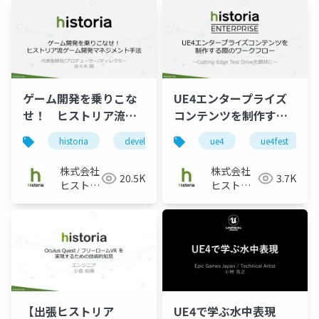
ゲーム開発を乗りこな
UE4エンタープライズ
せ！ ヒストリア流ゲ
コンテンツを制作する
ーム開発マネジメント
際のワークフロー ～
historia
development
ue4
management
ue4fest
gam
手法
Cutting-Edge Test
Driveを題材に～
株式会社
株式会社
20.5K
3.7K
ヒストリ
ヒストリ
ア
ア
【出張ヒストリア
UE4で学ぶ水中表現