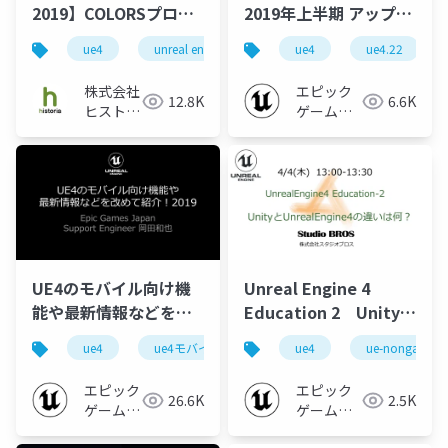
2019】COLORSプロジ
2019年上半期 アップデ
ェクトフォトグラメト
ート情報まとめ
ue4
unreal engine
historia
ue4
ue4.22
unreal engine 
リに挑戦してみた！
【GTMF2019】
株式会社
エピック
12.8K
6.6K
ヒストリ
ゲームズ
ア
ジャパン
UE4のモバイル向け機
Unreal Engine 4
能や最新情報などを改
Education 2 Unityと
めて紹介！2019【UE4
UE4の違いは？
ue4
ue4モバイル勉強会 in 東京 2019
ue4
ue-nongame
ue-mobile
モバイル勉強会 in 東
【2019】
京】
エピック
エピック
26.6K
2.5K
ゲームズ
ゲームズ
ジャパン
ジャパン