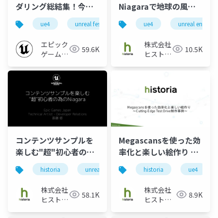
ダリング総結集！今こ
Niagaraで地球の風を
そ更なる高みを目指し
ビジュアライズ！
ue4
unreal fest
unreal fest extreme 2020 winter
ue4
unreal engine
て【UNREAL FEST
EXTREME 2020
エピック
株式会社
59.6K
10.5K
WINTER】
ゲームズ
ヒストリ
ジャパン
ア
コンテンツサンプルを
Megascansを使った効
楽しむ"超"初心者の為
率化と楽しい絵作り ～
のNiagara
Cutting-Edge Test
historia
unreal engine
historia
niagara
ue4
games
Drive制作事例～
株式会社
株式会社
58.1K
8.9K
ヒストリ
ヒストリ
ア
ア